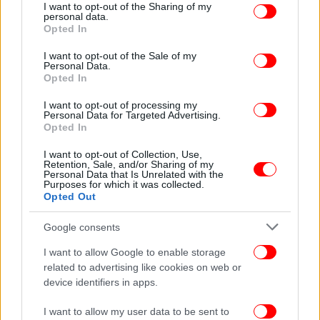
not limited to your visit or usage behaviour. You may click to
I want to opt-out of the Sharing of my
Ακολουθήστε το
στο Google News
και μάθετε
personal data.
grant or deny consent to Google and its third-party tags to
πρώτοι όλες τις ειδήσεις
Opted In
use your data for below specified purposes in below Google
consent section.
I want to opt-out of the Sale of my
Δείτε όλες τις τελευταίες
Ειδήσεις
από την Ελλάδα και τον Κόσμο,
Personal Data.
στο
Opted In
I want to opt-out of processing my
Personal Data for Targeted Advertising.
ΔΙΑΒΑΣΤΕ ΠΕΡΙΣΣΟΤΕΡΑ
SAMSUNG
HYUNDAI
SMARTPHONE
Opted In
ΕΦΑΡΜΟΓΈΣ
I want to opt-out of Collection, Use,
Retention, Sale, and/or Sharing of my
Personal Data that Is Unrelated with the
Purposes for which it was collected.
Opted Out
Google consents
I want to allow Google to enable storage
related to advertising like cookies on web or
device identifiers in apps.
I want to allow my user data to be sent to