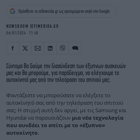
iBOOKS
ΖΩΔΙΑ
Πρόσθεσε το iefimerida.gr ως προτιμώμενη πηγή στη Google
OSCARS
THE OCEAN
MEDIA
ELAMEFORA
NEWSROOM IEFIMERIDA.GR
06/01/2024 11:40
NEWSLETTER
Σύντομα θα δούμε την διασύνδεση των έξυπνων συσκευών
μας και θα μπορούμε, για παράδειγμα, να ελέγχουμε το
αυτοκίνητό μας από την τηλεόραση του σπιτιού μας.
Φαντάζεστε να μπορούσατε να ελέγξετε το
αυτοκίνητό σας από την τηλεόραση του σπιτιού
σας; Η στιγμή αυτή δεν αργεί, με τις Samsung και
Hyundai να παρουσιάζουν
μια νέα τεχνολογία
που συνδέει το σπίτι με το «έξυπνο»
.
αυτοκίνητο