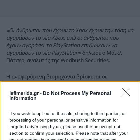
«Οι άνθρωποι που έχουν το Xbox έχουν την τάση να
αγοράσουν το νέο Xbox, ενώ οι άνθρωποι που
έχουν αγοράσει το PlayStation επιδιώκουν να
αγοράσουν το νέο PlayStation»
δήλωσε ο Μάικλ
Πάτσερ, αναλυτής της Wedbush Securities.
Η αναφερόμενη βιομηχανία βρίσκεται σε
μεταβατικό στάδιο και τα βιντεοπαιχνίδια με
τεχνολογία cloud αυξάνονται, επιτρέποντας τη
iefimerida.gr -
Do Not Process My Personal
διαχείριση των παιχνιδιών βίντεο, χωρίς την
Information
απαίτηση εξελιγμένου συστήματος υπολογιστών.
If you wish to opt-out of the sale, sharing to third parties, or
processing of your personal or sensitive information for
Το γεγονός αυτό, μπορεί να περιορίσει τις
targeted advertising by us, please use the below opt-out
πωλήσεις για τις κονσόλες παιχνιδιών στα επόμενα
section to confirm your selection. Please note that after your
χρόνια, όπως υποστηρίζουν αναλυτές, ενώ μία
opt-out request is processed you may continue seeing