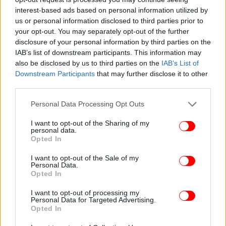
τέτοια στροφή της αγοράς, θα ωφελήσει την
interest-based ads based on personal information utilized by
Microsoft.
us or personal information disclosed to third parties prior to
your opt-out. You may separately opt-out of the further
disclosure of your personal information by third parties on the
Οι δύο κονσόλες παιχνιδιών είναι οι πρώτες που θα
IAB’s list of downstream participants. This information may
γίνουν διαθέσιμες από τις δύο εταιρίες, μέσα σε μία
also be disclosed by us to third parties on the
IAB’s List of
επταετία, ενώ έχουν προκαλέσει το ενδιαφέρον του
Downstream Participants
that may further disclose it to other
καταναλωτικού κοινού τους, που ανυπομονεί να τις
third parties.
αγοράσει.
Please note that this website/app uses one or more Google
Personal Data Processing Opt Outs
services and may gather and store information including but
Το Xbox αναμένεται να είναι διαθέσιμο προς
not limited to your visit or usage behaviour. You may click to
I want to opt-out of the Sharing of my
personal data.
πώληση αύριο (10/11) ενώ το PS5 δύο ημέρες
grant or deny consent to Google and its third-party tags to
Opted In
αργότερα, στις αγορές άμεσου καταναλωτικού
use your data for below specified purposes in below Google
consent section.
ενδιαφέροντος για τις εταιρίες, με τιμές από 300 ως
I want to opt-out of the Sale of my
Personal Data.
500 δολάρια ανά κονσόλα.
Opted In
I want to opt-out of processing my
Personal Data for Targeted Advertising.
Opted In