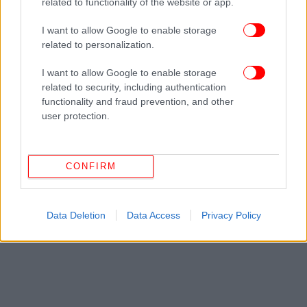
related to functionality of the website or app.
I want to allow Google to enable storage
related to personalization.
I want to allow Google to enable storage
ΟΛΕΣ ΟΙ ΕΙΔΗΣΕΙΣ
related to security, including authentication
functionality and fraud prevention, and other
Lockdown: 24χρονη διοργάνωσε πάρτι σε ξενοδοχείο
user protection.
στη Συγγρού -Επενέβη η αστυνομία, πρόστιμο σε 31
άτομα
Γέμισαν τα στρατόπεδα: Νεοσύλλεκτοι τρέχουν να
CONFIRM
καταταγούν στο στρατό
Κορωνοϊός -Ερευνα: Τι είναι η «καταιγίδα» του
ανοσοποιητικού συστήματος -Πώς επιδεινώνει την
Data Deletion
Data Access
Privacy Policy
κατάσταση ασθενών