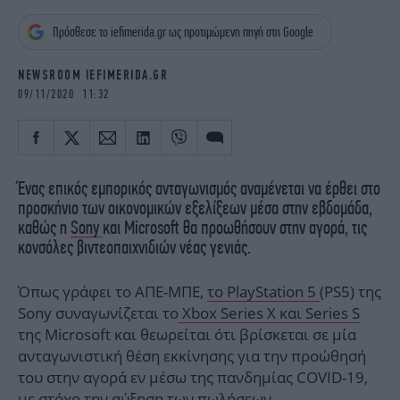
iBOOKS
ΖΩΔΙΑ
Πρόσθεσε το iefimerida.gr ως προτιμώμενη πηγή στη Google
OSCARS
THE OCEAN
MEDIA
ELAMEFORA
NEWSROOM IEFIMERIDA.GR
09/11/2020 11:32
NEWSLETTER
Ένας επικός εμπορικός ανταγωνισμός αναμένεται να έρθει στο
προσκήνιο των οικονομικών εξελίξεων μέσα στην εβδομάδα,
καθώς η
Sony
και Microsoft θα προωθήσουν στην αγορά, τις
κονσόλες βιντεοπαιχνιδιών νέας γενιάς.
Όπως γράφει το ΑΠΕ-ΜΠΕ,
το PlayStation 5
(PS5) της
Sony συναγωνίζεται το
Xbox Series X και Series S
της Microsoft και θεωρείται ότι βρίσκεται σε μία
ανταγωνιστική θέση εκκίνησης για την προώθησή
του στην αγορά εν μέσω της πανδημίας COVID-19,
με στόχο την αύξηση των πωλήσεων.