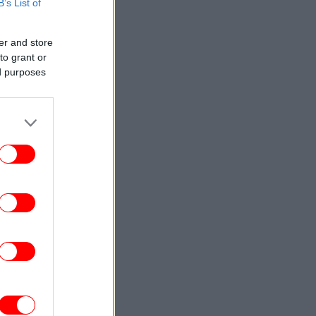
B’s List of
GASTRONOMIE
13:25
Επισκεφθήκαμε το θρυλικό Demel στη
er and store
ιέννη: Η ιστορία και η διάσημη διαμάχη
to grant or
για τη Sachertorte -Τι δοκιμάσαμε
ed purposes
ΓΥΝΑΙΚΑ
13:21
ints παντού: 5 ιδιαίτερα κομμάτια από τη
νεά συλλογή των Zara που βάζουν τα
φουλάρια στο επίκεντρο
ΖΩΗ
13:16
τιαξε «ελληνικό χωριό» στον κήπο του
την Ελβετία -Με πλακόστρωτα σοκάκια,
σπίτια με μπλε παντζούρια και μπαρ
ΕΛΛΑΔΑ
13:10
χυροί άνεμοι έως 9 μποφόρ τη Δευτέρα:
Έκτακτη σύσκεψη της Πολιτικής
οστασίας, ποιες περιοχές μπαίνουν σε
Red Code