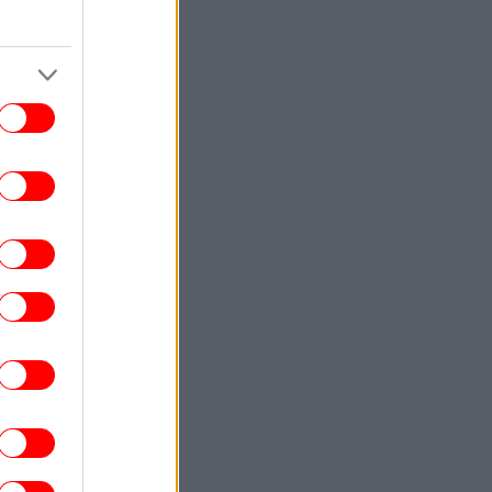
STORIES
13:07
κεί όπου δεν φτάνει η Amazon: Πώς τα
σιά του Ειρηνικού έφτιαξαν το δικό τους
λεκτρονικό εμπόριο - Μια ευρηματική
λύση
ΠΟΛΙΤΙΣΜΟΣ
13:01
τί η «Οντισιόν» έγινε το best seller του
ookTok -Διαβάσαμε το πολυσυζητημένο
μυθιστόρημα της Katie Kitamura
ΣΠΟΡ
13:01
άολο Μαλντίνι: Μίλησε για τον Αντρέα
λο και τα «άκυρα» από Κάρλο Αντσελότι
και Πεπ Γκουαρδιόλα
ΖΩΗ
12:49
λουργός: «Για τα παράθυρα, η καλύτερη
ιλογή είναι μια σίτα ρολό, ενώ για μια
όρτα διέλευσης προτείνω πλισέ σίτα»