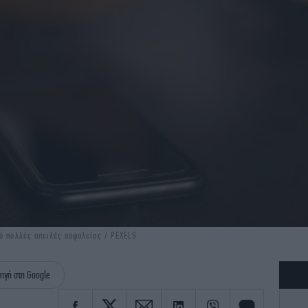
πό πολλές απειλές ασφαλείας / PEXELS
ηγή στη Google