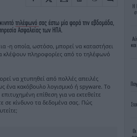
Η 
σ
 κινητό
τηλέφωνό
σας έστω μία φορά την εβδομάδα,
πηρεσία Ασφαλείας των ΗΠΑ.
Αύ
και
εια -η οποία, ωστόσο, μπορεί να καταστήσει
να κλέψουν πληροφορίες από το τηλέφωνό
ορεί να χτυπηθεί από πολλές απειλές
Παγ
ως ένα κακόβουλο λογισμικό ή spyware. Το
α επιτυχημένη επίθεση για να εκτεθείτε
ε σε κίνδυνο τα δεδομένα σας. Πώς
Στ
υτείτε;
Οι