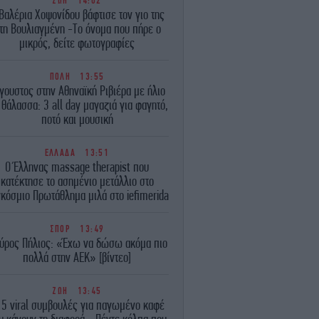
ΖΩΗ
14:02
Βαλέρια Χοψονίδου βάφτισε τον γιο της
τη Βουλιαγμένη -Το όνομα που πήρε ο
μικρός, δείτε φωτογραφίες
ΠΟΛΗ
13:55
γουστος στην Αθηναϊκή Ριβιέρα με ήλιο
 θάλασσα: 3 all day μαγαζιά για φαγητό,
ποτό και μουσική
ΕΛΛΑΔΑ
13:51
Ο Έλληνας massage therapist που
κατέκτησε το ασημένιο μετάλλιο στο
κόσμιο Πρωτάθλημα μιλά στο iefimerida
ΣΠΟΡ
13:49
αύρος Πήλιος: «Έχω να δώσω ακόμα πιο
πολλά στην ΑΕΚ» [βίντεο]
ΖΩΗ
13:45
 5 viral συμβουλές για παγωμένο καφέ