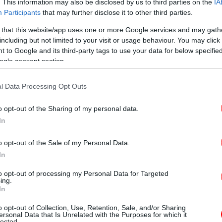
. This information may also be disclosed by us to third parties on the
IA
Participants
that may further disclose it to other third parties.
 that this website/app uses one or more Google services and may gath
Β
including but not limited to your visit or usage behaviour. You may click 
 to Google and its third-party tags to use your data for below specifi
ogle consent section.
Pr
l Data Processing Opt Outs
o opt-out of the Sharing of my personal data.
 με τίτλο
«Βέλτιστες πρακτικές για
In
προσφέρει
κή Υπηρεσία Ασφαλείας (NSA)
Έφ
σ
 τους επίδοξους χάκερ από το να επιτεθούν
o opt-out of the Sale of my Personal Data.
έθοδος είναι απλή: να απενεργοποιείτε και
In
λέφωνό σας.
to opt-out of processing my Personal Data for Targeted
ing.
Ισ
In
να καταστήσει πιο δύσκολο για τους χάκερ
Πρ
το τηλέφωνό σας, αν και η υπηρεσία
o opt-out of Collection, Use, Retention, Sale, and/or Sharing
ersonal Data that Is Unrelated with the Purposes for which it
υτό δεν θα αποτρέψει 100% μια επίθεση.
lected.