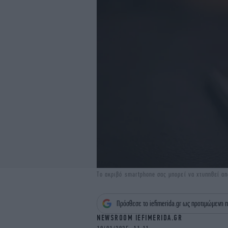
Το ακριβό smartphone σας μπορεί να χτυπηθεί α
Πρόσθεσε το iefimerida.gr ως προτιμώμενη π
NEWSROOM IEFIMERIDA.GR