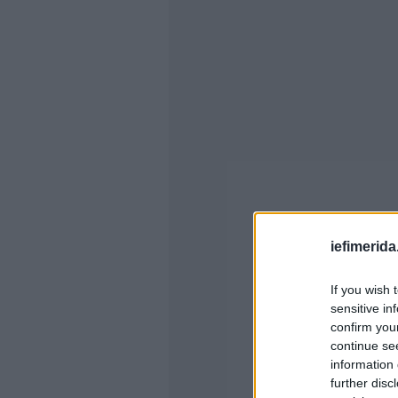
iefimerida
If you wish 
sensitive in
confirm you
continue se
information 
further disc