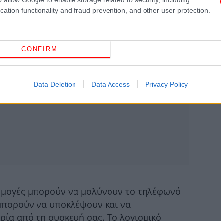
cation functionality and fraud prevention, and other user protection.
Το
με
CONFIRM
Data Deletion
Data Access
Privacy Policy
Α
μα
κ
κα
ρμογές μπορούν να μολύνουν το τηλέφωνό
 μπορούν να υποκλέψουν και να
δί
ία από τη συσκευή σας. Το λογισμικό