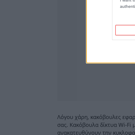
authenti
Λόγου χάρη, κακόβουλες εφα
σας. Κακόβουλα δίκτυα Wi-Fi
ανακατευθύνουν την κυκλοφορ