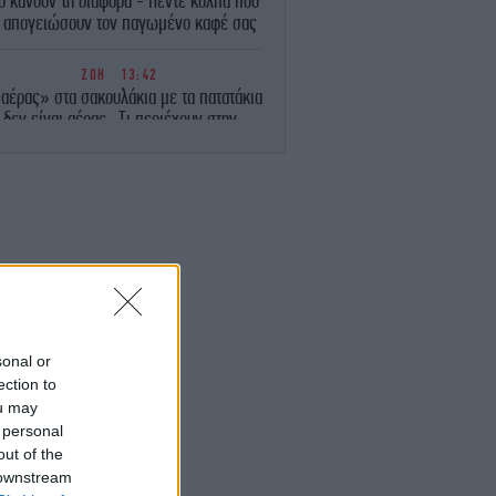
υ κάνουν τη διαφορά - Πέντε κόλπα που
 απογειώσουν τον παγωμένο καφέ σας
ΖΩΗ
13:42
αέρας» στα σακουλάκια με τα πατατάκια
δεν είναι αέρας -Τι περιέχουν στην
πραγματικότητα
ΕΛΛΑΔΑ
13:40
Καταγγελία για επίθεση στον «Ερυθρό
Σταυρό»: Ασθενής ξυκοκόπησε
νοσηλεύτρια
ΚΟΣΜΟΣ
13:34
ίνα: Ο τυφώνας Dolphin αναμένεται να
πλήξει την ανατολική ακτή με
sonal or
καταρρακτώδεις βροχοπτώσεις και
ection to
ισχυρούς ανέμους
ou may
 personal
ΕΛΛΑΔΑ
13:32
out of the
νιά: Συνελήφθη 52χρονος για ναρκωτικά
 downstream