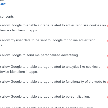
Out
Ε
νη
consents
η
o allow Google to enable storage related to advertising like cookies on
οσύνη: Τι επιφυλάσσει το 2025 -Οι προκλήσεις
evice identifiers in apps.
o allow my user data to be sent to Google for online advertising
Για
s.
B
οκίνητο - Γιατί είναι τόσο επικίνδυνο
to allow Google to send me personalized advertising.
o allow Google to enable storage related to analytics like cookies on
Π
evice identifiers in apps.
Πίρ
ης διάφορες άλλες απειλές που μπορούν να
υσκευή.
o allow Google to enable storage related to functionality of the website
Ξυ
o allow Google to enable storage related to personalization.
επ
π
o allow Google to enable storage related to security, including