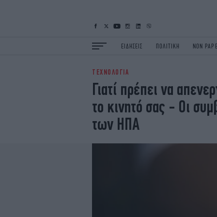
ΕΙΔΗΣΕΙΣ
ΠΟΛΙΤΙΚΗ
NON PAP
ΤΕΧΝΟΛΟΓΙΑ
ΕΙΔΗΣΕΙΣ
Π
Γιατί πρέπει να απενε
ΟΙΚΟΝΟΜΙΑ
Κ
το κινητό σας - Οι συ
ΖΩΗ
Σ
ΠΟΛΗ
S
των ΗΠΑ
ΤΕΧΝΟΛΟΓΙΑ
Υ
EURO
G
iOPINIONS
i
OSCARS
T
NEWSLETTER