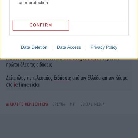
user protection.
CONFIRM
ΠΕΡΙΣΣΟΤΕΡΑ ΒΙΝΤΕΟ
Data Deletion
Data Access
Privacy Policy
Ακολουθήστε το
στο Google News
και μάθετε
πρώτοι όλες τις ειδήσεις
Δείτε όλες τις τελευταίες
Ειδήσεις
από την Ελλάδα και τον Κόσμο,
στο
ΔΙΑΒΑΣΤΕ ΠΕΡΙΣΣΟΤΕΡΑ
ΈΡΕΥΝΑ
ΜΙΤ
SOCIAL MEDIA