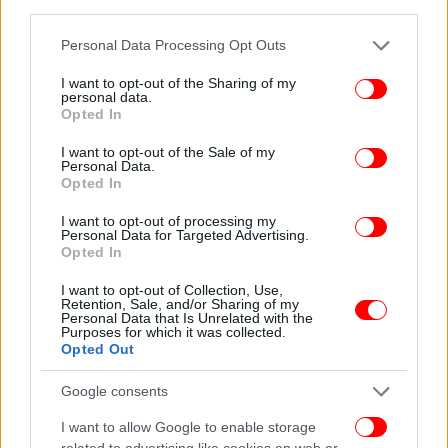
third parties.
Please note that this website/app uses one or more Google
Personal Data Processing Opt Outs
Οι ερευνητές έκαναν λόγο για «μια ουσιαστική
services and may gather and store information including but
ένταση ανάμεσα στο μοίρασμα και στην ακρίβεια
not limited to your visit or usage behaviour. You may click to
I want to opt-out of the Sharing of my
personal data.
στο πεδίο των μέσων κοινωνικής δικτύωσης",
grant or deny consent to Google and its third-party tags to
Opted In
καθώς "αυτά τα δύο πράγματα δεν ενισχύουν το ένα
use your data for below specified purposes in below Google
consent section.
άλλο με θετικό τρόπο". Όπως είπαν, "αυτά τα
I want to opt-out of the Sale of my
Personal Data.
ευρήματα δείχνουν ότι οι άνθρωποι μπορεί να
Opted In
είναι ιδιαίτερα ευάλωτοι στο να πιστέψουν ψευδείς
ισχυρισμούς στα μέσα κοινωνικής δικτύωσης,
I want to opt-out of processing my
Personal Data for Targeted Advertising.
δεδομένου ότι το μοίρασμα είναι βασικό συστατικό
Opted In
αυτού που κάνει κοινωνικά τα social media».
I want to opt-out of Collection, Use,
Retention, Sale, and/or Sharing of my
Personal Data that Is Unrelated with the
ΟΛΕΣ ΟΙ ΕΙΔΗΣΕΙΣ
Purposes for which it was collected.
Opted Out
15 χρόνια χωρίς την Ελενα Ναθαναήλ -Το πανέμορφο
κορίτσι, η ντάμα σπαθί του ελληνικού σινεμά
Google consents
Survivor All Star: Γιατί ξέσπασε σε κλάματα ο Στέλιος
I want to allow Google to enable storage
Χανταμπάκης -«Δεν θέλω να το ξαναπεράσω αυτό»
related to advertising like cookies on web or