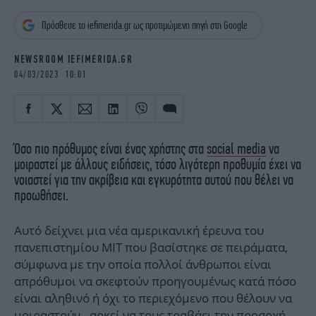
iBOOKS
ΖΩΔΙΑ
Πρόσθεσε το iefimerida.gr ως προτιμώμενη πηγή στη Google
OSCARS
THE OCEAN
MEDIA
ELAMEFORA
NEWSROOM IEFIMERIDA.GR
04/03/2023 10:01
NEWSLETTER
Όσο πιο πρόθυμος είναι ένας χρήστης στα
social media
να
μοιραστεί με άλλους ειδήσεις, τόσο λιγότερη προθυμία έχει να
νοιαστεί για την ακρίβεια και εγκυρότητα αυτού που θέλει να
προωθήσει.
Αυτό δείχνει μια νέα αμερικανική έρευνα του
πανεπιστημίου ΜΙΤ που βασίστηκε σε πειράματα,
σύμφωνα με την οποία πολλοί άνθρωποι είναι
απρόθυμοι να σκεφτούν προηγουμένως κατά πόσο
είναι αληθινό ή όχι το περιεχόμενο που θέλουν να
μοιραστούν - αρκεί να τους τραβάει την προσοχή