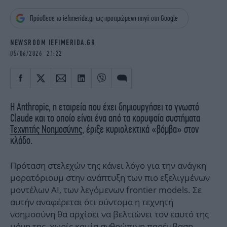
iBOOKS
ΖΩΔΙΑ
Πρόσθεσε το iefimerida.gr ως προτιμώμενη πηγή στη Google
OSCARS
THE OCEAN
MEDIA
ELAMEFORA
NEWSROOM IEFIMERIDA.GR
05/06/2026 21:22
NEWSLETTER
Η Anthropic, η εταιρεία που έχει δημιουργήσει το γνωστό
Claude και το οποίο είναι ένα από τα κορυφαία συστήματα
Τεχνητής Νοημοσύνης
, έριξε κυριολεκτικά «βόμβα» στον
κλάδο.
Πρόταση στελεχών της κάνει λόγο για την ανάγκη
μορατόριουμ στην ανάπτυξη των πιο εξελιγμένων
μοντέλων AI, των λεγόμενων frontier models. Σε
αυτήν αναφέρεται ότι σύντομα η τεχνητή
νοημοσύνη θα αρχίσει να βελτιώνει τον εαυτό της
μόνη της, χωρίς καμία ανθρώπινη παρέμβαση