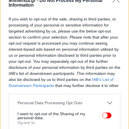
iefimerida.gr -
Do Not Process My Personal
Information
ΟΛΕΣ ΟΙ ΕΙΔΗΣΕΙΣ
If you wish to opt-out of the sale, sharing to third parties, or
Τέλος τα αναψυκτικά και τα αλλαντικά από τα σχολικά
processing of your personal or sensitive information for
targeted advertising by us, please use the below opt-out
κυλικεία -Τι αλλάζει από τη νέα χρονιά
section to confirm your selection. Please note that after your
Αυτή είναι η σκιώδης κυβέρνηση του ΠΑΣΟΚ -Ποιοι
opt-out request is processed you may continue seeing
τοποθετούνται στους κρίσιμους τομείς
interest-based ads based on personal information utilized by
Πιερρακάκης: Στα 1.600 ευρώ αυξάνεται το ακατάσχετο
us or personal information disclosed to third parties prior to
ποσό για οφειλές προς Δημόσιο και τράπεζες
your opt-out. You may separately opt-out of the further
disclosure of your personal information by third parties on the
IAB’s list of downstream participants. This information may
also be disclosed by us to third parties on the
IAB’s List of
Downstream Participants
that may further disclose it to other
third parties.
Please note that this website/app uses one or more Google
Personal Data Processing Opt Outs
services and may gather and store information including but
not limited to your visit or usage behaviour. You may click to
I want to opt-out of the Sharing of my
personal data.
grant or deny consent to Google and its third-party tags to
Opted In
use your data for below specified purposes in below Google