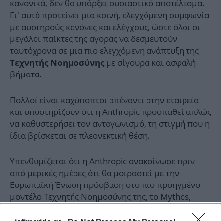
κανονικά, δεν θα υπάρξει ουσιαστικό αποτέλεσμα.
Γι' αυτό προτείνει μια κοινή, ελεγχόμενη συμφωνία
με αυστηρούς κανόνες και ελέγχους, ώστε όλοι οι
μεγάλοι παίκτες της αγοράς να δεσμευτούν
ταυτόχρονα σε μια πιο ελεγχόμενη ανάπτυξη της
με σίγουρα και ασφαλή
Τεχνητής Νοημοσύνης
βήματα.
Πολλοί είναι καχύποπτοι απέναντι στην εταιρεία
και υποστηρίζουν ότι η Anthropic προσπαθεί απλώς
να καθυστερήσει τον ανταγωνισμό, τη στιγμή που η
ίδια βρίσκεται σε πλεονεκτική θέση.
Υπενθυμίζεται ότι η Anthropic ανακοίνωσε πριν
από μερικές ημέρες ότι θα μοιραστεί με την
Ευρωπαϊκή Ένωση πρόσβαση στο πιο προηγμένο
μοντέλο Τεχνητής Νοημοσύνης της, το Mythos,
έπειτα από εκτεταμένες ζυμώσεις λόγω ανησυχιών
για την κυβερνοασφάλεια.