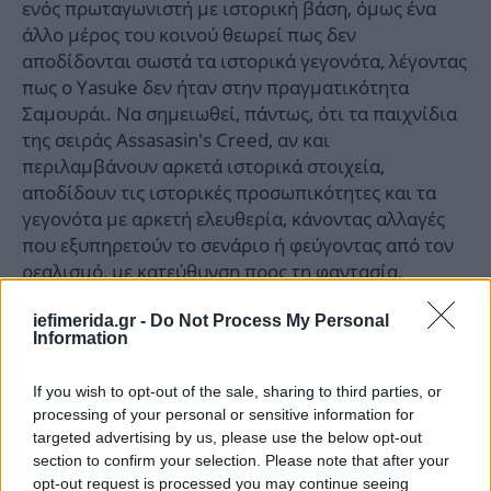
ενός πρωταγωνιστή με ιστορική βάση, όμως ένα
άλλο μέρος του κοινού θεωρεί πως δεν
αποδίδονται σωστά τα ιστορικά γεγονότα, λέγοντας
πως ο Yasuke δεν ήταν στην πραγματικότητα
Σαμουράι. Να σημειωθεί, πάντως, ότι τα παιχνίδια
της σειράς Assasasin’s Creed, αν και
περιλαμβάνουν αρκετά ιστορικά στοιχεία,
αποδίδουν τις ιστορικές προσωπικότητες και τα
γεγονότα με αρκετή ελευθερία, κάνοντας αλλαγές
που εξυπηρετούν το σενάριο ή φεύγοντας από τον
ρεαλισμό, με κατεύθυνση προς τη φαντασία.
iefimerida.gr -
Do Not Process My Personal
Υπάρχουν ιστορικά έγγραφα που αναφέρονται σε
Information
έναν άνδρα με το όνομα Yasuke, αφρικανικής
καταγωγής, ο οποίος φαίνεται ότι μεταφέρθηκε
If you wish to opt-out of the sale, sharing to third parties, or
στην Ιαπωνία από Ιησουίτες ιεραπόστολους και
processing of your personal or sensitive information for
υπηρέτησε στο περιβάλλον του πολέμαρχου του
targeted advertising by us, please use the below opt-out
16ου αιώνα Όντα Νομπουνάγκα. Ωστόσο,
section to confirm your selection. Please note that after your
ορισμένοι ιστορικοί αρνούνται ότι είχε τον βαθμό
opt-out request is processed you may continue seeing