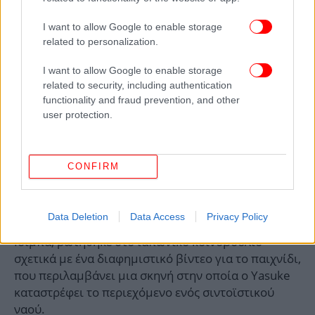
της άνοιξης.
I want to allow Google to enable storage
related to personalization.
Μέχρι την ιαπωνική Βουλή έφτασε το θέμα -Τι είπε ο
πρωθυπουργός της χώρας
I want to allow Google to enable storage
related to security, including authentication
functionality and fraud prevention, and other
Ακόμα, κυκλοφόρησε petition, που έχουν
user protection.
υπογράψει χιλιάδες άτομα, που κατηγορεί τους
δημιουργούς της για έλλειψη ιστορικής ακρίβειας
και πολιτιστικού σεβασμού, λόγω της απεικόνισης
CONFIRM
ενός Αφρικανού στον ρόλο του κεντρικού
χαρακτήρα σαμουράι.
Data Deletion
Data Access
Privacy Policy
Μάλιστα, ο πρωθυπουργός της Ιαπωνίας, Σιγκέρου
Ισίμπα, ρωτήθηκε στο ιαπωνικό κοινοβούλιο
σχετικά με ένα διαφημιστικό βίντεο για το παιχνίδι,
που περιλαμβάνει μια σκηνή στην οποία ο Yasuke
καταστρέφει το περιεχόμενο ενός σιντοϊστικού
ναού.