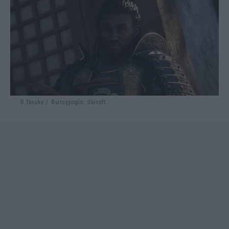
Ο Yasuke / Φωτογραφία: Ubisoft