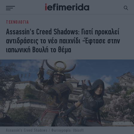
ΤΕΧΝΟΛΟΓΙΑ
ΕΙΔΗΣΕΙΣ
ΠΟΛΙΤΙΚΗ
Assassin's Creed Shadows: Γιατί προκαλεί
NON PAPER
ΕΛΛΑΔΑ
αντιδράσεις το νέο παιχνίδι -Έφτασε στην
ΟΙΚΟΝΟΜΙΑ
ΚΟΣΜΟΣ
ιαπωνική Βουλή το θέμα
ΠΟΛΙΤΙΣΜΟΣ
ΠΑΝΕΛΛΗΝΙΕΣ
ΖΩΗ
ΣΠΟΡ
ΓΥΝΑΙΚΑ
ENGLISH EDITION
ΠΟΛΗ
STORIES
ΕΚΛΟΓΕΣ
TRAVEL
ΤΕΧΝΟΛΟΓΙΑ
ΥΓΕΙΑ
DESIGN
ΟΛΥΜΠΙΑΚΟΙ ΑΓΩΝΕΣ
EURO
GREEN
PODCAST
iAUTOKINITO
iOPINIONS
iGASTRONOMIE
Assassin's Creed Shadows / Φωτογραφία: Ubisoft