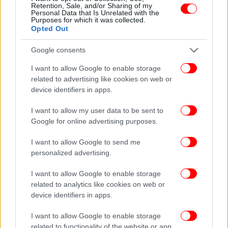
Retention, Sale, and/or Sharing of my
Personal Data that Is Unrelated with the
Purposes for which it was collected.
Opted Out
Google consents
I want to allow Google to enable storage
related to advertising like cookies on web or
device identifiers in apps.
I want to allow my user data to be sent to
Google for online advertising purposes.
I want to allow Google to send me
personalized advertising.
I want to allow Google to enable storage
Επιπλέον, κάποιοι είδαν τα τρέιλερ για το παιχνίδι
related to analytics like cookies on web or
και παραπονέθηκαν για ανακρίβειες, όπως για
device identifiers in apps.
παράδειγμα ότι τα χαλιά τατάμι είναι τετράγωνα
αντί για ορθογώνια και ότι τα καρπούζια, ένα
I want to allow Google to enable storage
καλοκαιρινό φρούτο, φαίνονται κατά την περίοδο
related to functionality of the website or app.