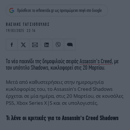
iBOOKS
ΖΩΔΙΑ
Πρόσθεσε το iefimerida.gr ως προτιμώμενη πηγή στη Google
OSCARS
THE OCEAN
MEDIA
ELAMEFORA
ΒΑΣΙΛΗΣ ΤΑΤΣΙΟΠΟΥΛΟΣ
19/03/2025 22:16
NEWSLETTER
Το νέο παιχνίδι της δημοφιλούς σειράς
Assassin’s Creed
, με
τον υπότιτλο Shadows, κυκλοφορεί στις 20 Μαρτίου.
Μετά από καθυστερήσεις στην ημερομηνία
κυκλοφορίας του, το Assassin’s Creed Shadows
έρχεται σε μία ημέρα, στις 20 Μαρτίου, σε κονσόλες
PS5, Xbox Series X|S και σε υπολογιστές.
Τι λένε οι κριτικές για το Assassin’s Creed Shadows