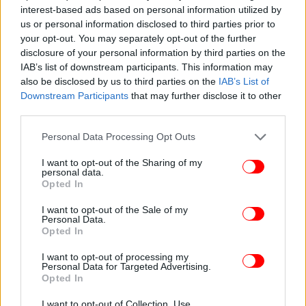
interest-based ads based on personal information utilized by
του σαμουράι.
us or personal information disclosed to third parties prior to
your opt-out. You may separately opt-out of the further
Δεν είναι γνωστό ακριβώς γιατί η εταιρεία πήρε τις
disclosure of your personal information by third parties on the
αποφάσεις που πήρε, όμως φαίνεται πιθανό ο
IAB’s list of downstream participants. This information may
Yasuke να αποτελεί ενός είδους «απάντηση»:
also be disclosed by us to third parties on the
IAB’s List of
Downstream Participants
that may further disclose it to other
υπάρχουν πολλά παιχνίδια με σαμουράι και νίντζα,
third parties.
ένα εκ των οποίων (Ghost of Tsushima)
κυκλοφόρησε σχετικά πρόσφατα και θυμίζει αρκετά
Please note that this website/app uses one or more Google
Personal Data Processing Opt Outs
το στιλ των Assassin’s Creed.
services and may gather and store information including but
not limited to your visit or usage behaviour. You may click to
I want to opt-out of the Sharing of my
personal data.
grant or deny consent to Google and its third-party tags to
Έτσι, για να διαφοροποιηθεί, το Shadows θα
Opted In
use your data for below specified purposes in below Google
μπορούσε να αλλάξει την οπτική γωνία και να
consent section.
I want to opt-out of the Sale of my
παρουσιάσει μια ιστορία που δεν είναι τόσο
Personal Data.
συνηθισμένη. Σε κάθε περίπτωση, υπάρχει αρκετός
Opted In
κόσμος που αντέδρασε αρνητικά, όμως, τελικά, το
I want to opt-out of processing my
πιθανότερο είναι πως οι πωλήσεις του Assassin’s
Personal Data for Targeted Advertising.
Opted In
Creed Shadows θα είναι υψηλές. Μένει να δούμε αν
θα σημειώσει μεγάλη επιτυχία.
I want to opt-out of Collection, Use,