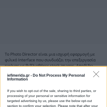
Το Photo Director είναι μια ισχυρή εφαρμογή με
φιλικό Interface που συνδυάζει την επεξεργασία
εικόνας με βιβλιοθήκες stock images. Αποδίδει
πολύ καλά στην αλλαγή background με χρήση AI
iefimerida.gr -
Do Not Process My Personal
ώστε να μπορείς πολύ εύκολα να κάνεις τις πόζες
Information
εντυπωσιακότατες! Φυσικά η ίδια AI τεχνολογία
αφαιρεί ανεπιθύμητα αντικείμενα ή ανθρώπους
If you wish to opt-out of the sale, sharing to third parties, or
από την φωτογραφία σου. Σε πιο παραδοσιακά
processing of your personal or sensitive information for
εργαλεία επεξεργασίας περιλαμβάνει όσα μπορεί
targeted advertising by us, please use the below opt-out
να χρειαστείς, όπως unblur και denoise για
section to confirm your selection. Please note that after your