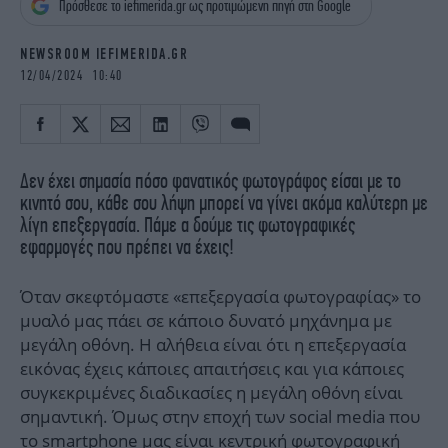
Πρόσθεσε το iefimerida.gr ως προτιμώμενη πηγή στη Google
iBOOKS
ΖΩΔΙΑ
OSCARS
THE OCEAN
NEWSROOM IEFIMERIDA.GR
MEDIA
ELAMEFORA
12/04/2024 10:40
NEWSLETTER
Δεν έχει σημασία πόσο φανατικός φωτογράφος είσαι με το
κινητό σου, κάθε σου λήψη μπορεί να γίνει ακόμα καλύτερη με
λίγη επεξεργασία. Πάμε α δούμε τις φωτογραφικές
εφαρμογές που πρέπει να έχεις!
Όταν σκεφτόμαστε «επεξεργασία φωτογραφίας» το
μυαλό μας πάει σε κάποιο δυνατό μηχάνημα με
μεγάλη οθόνη. Η αλήθεια είναι ότι η επεξεργασία
εικόνας έχεις κάποιες απαιτήσεις και για κάποιες
συγκεκριμένες διαδικασίες η μεγάλη οθόνη είναι
σημαντική. Όμως στην εποχή των social media που
το
smartphone
μας είναι κεντρική φωτογραφική