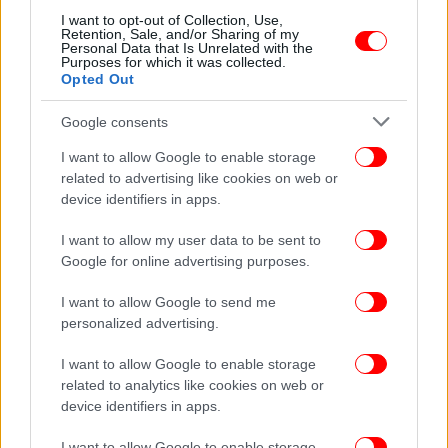
I want to opt-out of Collection, Use,
Retention, Sale, and/or Sharing of my
Personal Data that Is Unrelated with the
Purposes for which it was collected.
Opted Out
Google consents
I want to allow Google to enable storage
Δεν είναι ακριβώς επεξεργασία εικόνας αλλά
related to advertising like cookies on web or
device identifiers in apps.
περισσότερο εργαλείο δημιουργίας εικόνας με AI.
Για σένα που θες να δημιουργείς πιο ιδιαίτερες
I want to allow my user data to be sent to
εικόνες ή να μπεις στον χώρο του AI art αυτό το app
Google for online advertising purposes.
σου χρειάζεται! Περιλαμβάνει ένα πολύ δυνατό text
to images εργαλείο για να δημιουργήσεις τις
I want to allow Google to send me
εικόνες που φαντάζεσαι. Παράλληλα έχει εργαλεία
personalized advertising.
για αντικατάσταση ουρανού και background και την
I want to allow Google to enable storage
επιλογή να μετατρέψει την εικόνα σου σε διάφορα
related to analytics like cookies on web or
καλλιτεχνικά στυλ. Τέλος εντυπωσιακό είναι το
device identifiers in apps.
εργαλείο random outfit generator που σου
επιτρέπει να σε δεις εικονικά με διάφορα ρούχα!
I want to allow Google to enable storage