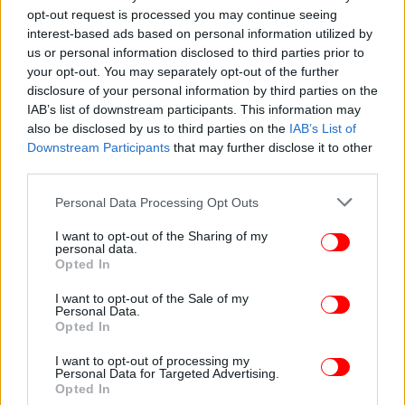
βελτίωση της εικόνας, photo retouch για
opt-out request is processed you may continue seeing
interest-based ads based on personal information utilized by
διορθώσεις καθώς και εργαλεία φωτισμού και
us or personal information disclosed to third parties prior to
χρώματος. Για χρήση σε social media προσφέρει
your opt-out. You may separately opt-out of the further
φίλτρα και εφέ και εργαλεία για animation. Με το
disclosure of your personal information by third parties on the
Photo Director μπορείς γρήγορα και εύκολα να
IAB’s list of downstream participants. This information may
μετατρέψεις κάθε σου λήψη σε αριστούργημα!
also be disclosed by us to third parties on the
IAB’s List of
Downstream Participants
that may further disclose it to other
third parties.
4. Vivid AI
Please note that this website/app uses one or more Google
Personal Data Processing Opt Outs
services and may gather and store information including but
not limited to your visit or usage behaviour. You may click to
I want to opt-out of the Sharing of my
personal data.
grant or deny consent to Google and its third-party tags to
Opted In
use your data for below specified purposes in below Google
consent section.
I want to opt-out of the Sale of my
Personal Data.
Opted In
I want to opt-out of processing my
Personal Data for Targeted Advertising.
Opted In