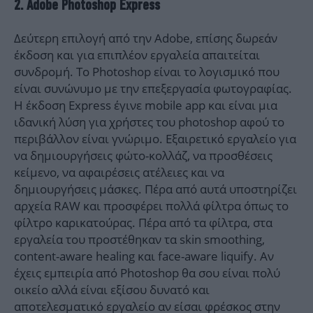
2. Adobe Photoshop Express
Δεύτερη επιλογή από την Adobe, επίσης δωρεάν
έκδοση και για επιπλέον εργαλεία απαιτείται
συνδρομή. Το Photoshop είναι το λογισμικό που
είναι συνώνυμο με την επεξεργασία φωτογραφίας.
Η έκδοση Express έγινε mobile app και είναι μια
ιδανική λύση για χρήστες του photoshop αφού το
περιβάλλον είναι γνώριμο. Εξαιρετικό εργαλείο για
να δημιουργήσεις φώτο-κολλάζ, να προσθέσεις
κείμενο, να αφαιρέσεις ατέλειες και να
δημιουργήσεις μάσκες. Πέρα από αυτά υποστηρίζει
αρχεία RAW και προσφέρει πολλά φίλτρα όπως το
φίλτρο καρικατούρας. Πέρα από τα φίλτρα, στα
εργαλεία του προστέθηκαν τα skin smoothing,
content-aware healing και face-aware liquify. Αν
έχεις εμπειρία από Photoshop θα σου είναι πολύ
οικείο αλλά είναι εξίσου δυνατό και
αποτελεσματικό εργαλείο αν είσαι φρέσκος στην