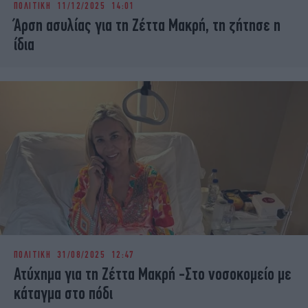
ΠΟΛΙΤΙΚΗ
11/12/2025 14:01
iBOOKS
ΖΩΔΙΑ
Άρση ασυλίας για τη Ζέττα Μακρή, τη ζήτησε η
OSCARS
THE OCEAN
ίδια
MEDIA
ELAMEFORA
NEWSLETTER
ΠΟΛΙΤΙΚΗ
31/08/2025 12:47
Ατύχημα για τη Ζέττα Μακρή -Στο νοσοκομείο με
κάταγμα στο πόδι