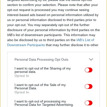
section to confirm your selection. Please note that after your
ΕΛΛΑΔΑ
10/07/2025 21:02
opt-out request is processed you may continue seeing
«Δεν εκβίασα τη Ζέττα Μακρή, μου κατέστρεψε
interest-based ads based on personal information utilized by
τη ζωή» κατέθεσε ο δημοσιογράφος Δημήτρης
us or personal information disclosed to third parties prior to
Μαρέδης
your opt-out. You may separately opt-out of the further
disclosure of your personal information by third parties on the
IAB’s list of downstream participants. This information may
also be disclosed by us to third parties on the
IAB’s List of
Downstream Participants
that may further disclose it to other
third parties.
Please note that this website/app uses one or more Google
Personal Data Processing Opt Outs
services and may gather and store information including but
not limited to your visit or usage behaviour. You may click to
I want to opt-out of the Sharing of my
personal data.
grant or deny consent to Google and its third-party tags to
Opted In
use your data for below specified purposes in below Google
consent section.
I want to opt-out of the Sale of my
Personal Data.
Opted In
ΕΛΛΑΔΑ
10/07/2025 15:00
I want to opt-out of processing my
Η κατάθεση της Ζέττας Μακρή για την υπόθεση
Personal Data for Targeted Advertising.