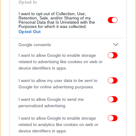
Opted In
εκβιασμού: Μου είπε «αν δεν θες αρνητικά
δημοσιεύματα πρέπει να πληρώσεις»
I want to opt-out of Collection, Use,
Retention, Sale, and/or Sharing of my
Personal Data that Is Unrelated with the
Purposes for which it was collected.
Opted Out
Google consents
I want to allow Google to enable storage
related to advertising like cookies on web or
device identifiers in apps.
I want to allow my user data to be sent to
Google for online advertising purposes.
I want to allow Google to send me
personalized advertising.
ΠΟΛΙΤΙΚΗ
07/07/2025 19:45
Ζέττα Μακρή: Ο δημοσιογράφος που με εκβίασε
I want to allow Google to enable storage
μου «έβαλε το μαχαίρι στον λαιμό», για να μην
related to analytics like cookies on web or
device identifiers in apps.
έχω αρνητικά δημοσιεύματα