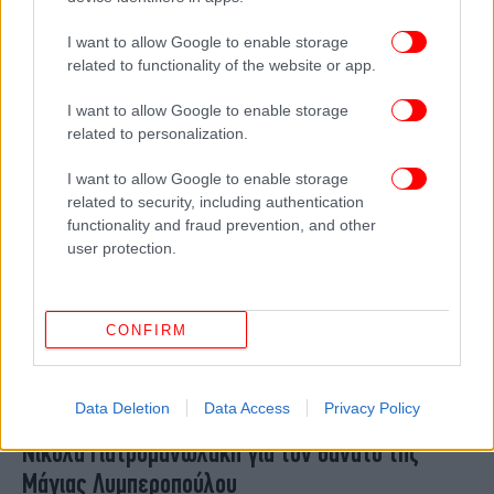
Αντικυθήρων: Οι στόχοι της αποστολής
I want to allow Google to enable storage
επιτεύχθηκαν στον μέγιστο βαθμό
related to functionality of the website or app.
I want to allow Google to enable storage
related to personalization.
I want to allow Google to enable storage
related to security, including authentication
functionality and fraud prevention, and other
user protection.
CONFIRM
ΠΟΛΙΤΙΚΗ
22/07/2021 23:34
Data Deletion
Data Access
Privacy Policy
Συλλυπητήρια μηνύματα Λίνας Μενδώνη και
Νικόλα Γιατρομανωλάκη για τον θάνατο της
Μάγιας Λυμπεροπούλου