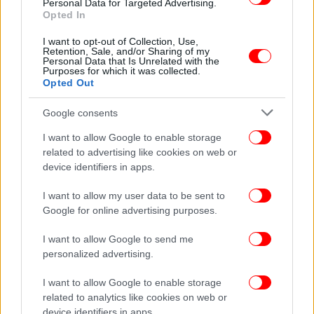
Personal Data for Targeted Advertising.
Opted In
ΠΟΛΙΤΙΣΜΟΣ
29/05/2022 13:55
Αυτοψία Μενδώνη στο Αρχαιολογικό Πάρκο
I want to opt-out of Collection, Use,
Ορχομενού -«Το 2023 η περιοχή θα έχει μια
Retention, Sale, and/or Sharing of my
Personal Data that Is Unrelated with the
εντελώς διαφορετική εικόνα»
Purposes for which it was collected.
Opted Out
Google consents
I want to allow Google to enable storage
related to advertising like cookies on web or
device identifiers in apps.
I want to allow my user data to be sent to
Google for online advertising purposes.
I want to allow Google to send me
personalized advertising.
I want to allow Google to enable storage
ΠΟΛΙΤΙΣΜΟΣ
04/11/2021 22:42
related to analytics like cookies on web or
Υπουργείο Πολιτισμού για το Ναυάγιο των
device identifiers in apps.