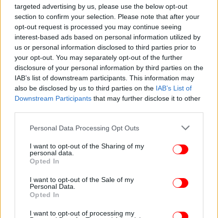
targeted advertising by us, please use the below opt-out
section to confirm your selection. Please note that after your
opt-out request is processed you may continue seeing
interest-based ads based on personal information utilized by
ΠΟΛΙΤΙΣΜΟΣ
22/07/2022 16:57
us or personal information disclosed to third parties prior to
Το υπ. Πολιτισμού αποκαθιστά το ιστορικό κτίριο
your opt-out. You may separately opt-out of the further
του «Ελληνικού Ωδείου» -Μετά την κατάρρευση
disclosure of your personal information by third parties on the
στο «Ideal»
IAB’s list of downstream participants. This information may
also be disclosed by us to third parties on the
IAB’s List of
Downstream Participants
that may further disclose it to other
third parties.
Please note that this website/app uses one or more Google
Personal Data Processing Opt Outs
services and may gather and store information including but
not limited to your visit or usage behaviour. You may click to
I want to opt-out of the Sharing of my
personal data.
grant or deny consent to Google and its third-party tags to
Opted In
use your data for below specified purposes in below Google
consent section.
I want to opt-out of the Sale of my
Personal Data.
Opted In
I want to opt-out of processing my