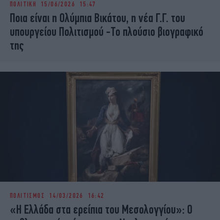
ΠΟΛΙΤΙΚΗ
15/06/2026 15:47
iBOOKS
ΖΩΔΙΑ
Ποια είναι η Ολύμπια Βικάτου, η νέα Γ.Γ. του
OSCARS
THE OCEAN
υπουργείου Πολιτισμού -Το πλούσιο βιογραφικό
MEDIA
ELAMEFORA
της
NEWSLETTER
ΠΟΛΙΤΙΣΜΟΣ
14/03/2026 16:42
«Η Ελλάδα στα ερείπια του Μεσολογγίου»: Ο