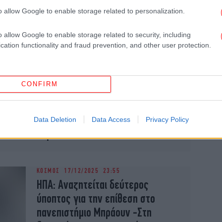
Τούρκο ελεγκτή, ο Έλληνας είχε
o allow Google to enable storage related to personalization.
προκαλέσει πάλι επεισόδιο σε
τρένο στη Γερμανία
o allow Google to enable storage related to security, including
cation functionality and fraud prevention, and other user protection.
ΚΟΣΜΟΣ
30/12/2025 21:17
Ολλανδία: Συνελήφθη ύποπτος με
CONFIRM
την κατηγορία ότι σχεδίαζε
επίθεση «γύρω στα
Χριστούγεννα, κάπου στην
Data Deletion
Data Access
Privacy Policy
Ευρώπη»
ΚΟΣΜΟΣ
17/12/2025 23:55
ΗΠΑ: Αναζητείται δεύτερος
ύποπτος για την επίθεση στο
πανεπιστήμιο Μπράουν -Στη