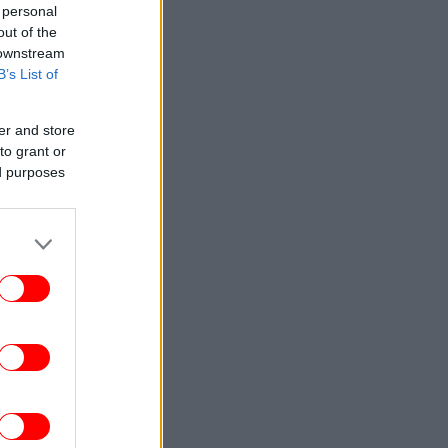
 personal
out of the
 downstream
B’s List of
er and store
to grant or
ed purposes