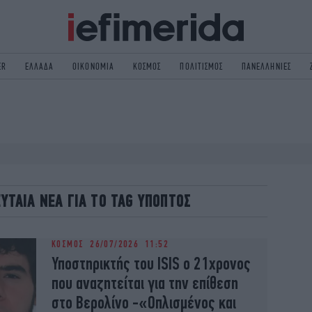
ER
ΕΛΛΑΔΑ
ΟΙΚΟΝΟΜΙΑ
ΚΟΣΜΟΣ
ΠΟΛΙΤΙΣΜΟΣ
ΠΑΝΕΛΛΗΝΙΕΣ
ΟΛΙΤΙΚΗ
NON PAPER
ΟΣΜΟΣ
ΠΟΛΙΤΙΣΜΟΣ
ΠΟΡ
ΓΥΝΑΙΚΑ
TORIES
ΕΚΛΟΓΕΣ
ΓΕΙΑ
DESIGN
ΕΥΤΑΙΑ ΝΕΑ ΓΙΑ ΤΟ TAG ΥΠΟΠΤΟΣ
REEN
PODCAST
GASTRONOMIE
iBOOKS
ΚΟΣΜΟΣ
26/07/2026 11:52
HE OCEAN
MEDIA
Υποστηρικτής του ISIS ο 21χρονος
που αναζητείται για την επίθεση
στο Βερολίνο -«Οπλισμένος και