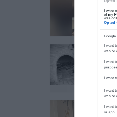
Opted 
I want t
of my P
was col
Opted 
Google 
I want t
web or d
I want t
purpose
I want 
I want t
web or d
I want t
or app.