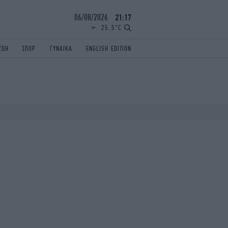
06/08/2026
21:17
25.5°C
ΖΩΗ
ΣΠΟΡ
ΓΥΝΑΙΚΑ
ENGLISH EDITION
ΕΛΛΑΔΑ
ΠΑΝΕΛΛΗΝΙΕΣ
ENGLISH EDITION
TRAVEL
ΟΛΥΜΠΙΑΚΟΙ ΑΓΩΝΕΣ
iAUTOKINITO
ΖΩΔΙΑ
ELAMEFORA