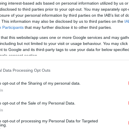
eing interest-based ads based on personal information utilized by us or
disclosed to third parties prior to your opt-out. You may separately opt-
ΚΟΣΜΟΣ
08/06/2026 17:10
losure of your personal information by third parties on the IAB’s list of
Για βιασμούς κατηγορείται και ο
. This information may also be disclosed by us to third parties on the
IA
αδελφός του υπόπτου για τον
Participants
that may further disclose it to other third parties.
θάνατο της μικρής Λιανά
 that this website/app uses one or more Google services and may gath
-Συγκεντρώσεις μνήμης σε όλη
including but not limited to your visit or usage behaviour. You may click 
 to Google and its third-party tags to use your data for below specifi
τη Γαλλία
ogle consent section.
l Data Processing Opt Outs
ΚΟΣΜΟΣ
06/05/2026 22:50
Ιταλία: Νέα στοιχεία για τη
o opt-out of the Sharing of my personal data.
δολοφονία 26χρονης το 2007
In
-Ποιος είχε καταδικαστεί και πώς,
o opt-out of the Sale of my Personal Data.
DNA έφερε ανατροπή
In
to opt-out of processing my Personal Data for Targeted
ing.
ΚΟΣΜΟΣ
29/04/2026 23:26