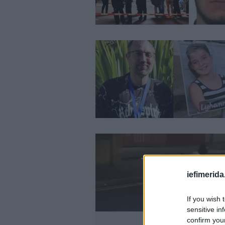
iefimerida
If you wish 
sensitive in
confirm you