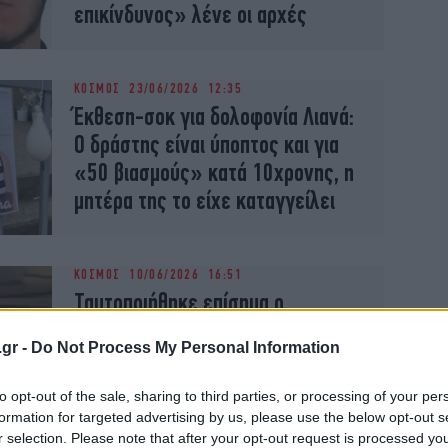
επικίνδυνος» λένε οι αρχές
ΚΟΣΜΟΣ
23/06/2026 12:35
Έκθεση-σοκ για δολοφονία Λιανά:
Ο δράστης είναι ύποπτος και για
«50 βιασμούς» κατά 10χρονης, η
μητέρα της το είχε καταγγείλει
ΚΟΣΜΟΣ
10/06/2026 16:51
Ταυτοποιήθηκε επίσημα ο
Σουδανός που αποπειράθηκε να
.gr -
Do Not Process My Personal Information
αποκεφαλίσει τον άνδρα στο
Μπέλφαστ -Έχασε το μάτι του το
to opt-out of the sale, sharing to third parties, or processing of your per
θύμα
formation for targeted advertising by us, please use the below opt-out s
r selection. Please note that after your opt-out request is processed y