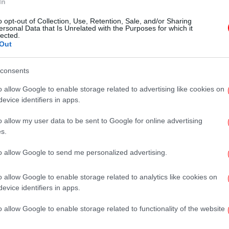
In
Πάνοπλος τράβηξε «σέλφι» στον
o opt-out of Collection, Use, Retention, Sale, and/or Sharing
καθρέφτη ο Κόουλ Άλεν, πριν από
ersonal Data that Is Unrelated with the Purposes for which it
lected.
την επίθεση στο δείπνο των
Out
ανταποκριτών του Λευκού Οίκου
consents
o allow Google to enable storage related to advertising like cookies on
ΚΟΣΜΟΣ
11/02/2026 10:03
evice identifiers in apps.
Ανακρίνεται ύποπτος για την
εξαφάνιση της μητέρας της
o allow my user data to be sent to Google for online advertising
παρουσιάστριας του NBC Σαβάνα
s.
Γκάθρι -Το βίντεο πριν την
to allow Google to send me personalized advertising.
απαγωγή
o allow Google to enable storage related to analytics like cookies on
evice identifiers in apps.
ΚΟΣΜΟΣ
10/02/2026 10:36
o allow Google to enable storage related to functionality of the website
Λίγες ώρες πριν σκοτώσει τον