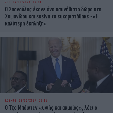
ΖΩΗ
19/09/2024 14:23
iBOOKS
ΖΩΔΙΑ
Ο Σπανούλης έκανε ένα ασυνήθιστο δώρο στη
OSCARS
THE OCEAN
Χοψονίδου και εκείνη το ευχαριστήθηκε -«Η
MEDIA
ELAMEFORA
καλύτερη έκπληξη»
NEWSLETTER
ΚΟΣΜΟΣ
29/02/2024 08:15
Ο Τζο Μπάιντεν «υγιής και ακμαίος», λέει ο