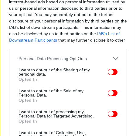
interest-based ads based on personal information utilized by
us or personal information disclosed to third parties prior to
your opt-out. You may separately opt-out of the further
ΥΓΕΙΑ
27/05/2020 11:41
disclosure of your personal information by third parties on the
Επιστροφή στην κανονικότητα: Εξετάσεις
IAB’s list of downstream participants. This information may
προληπτικού ελέγχου για όλους από τον Όμιλο
also be disclosed by us to third parties on the
IAB’s List of
Ιατρικού Αθηνών
Downstream Participants
that may further disclose it to other
third parties.
Please note that this website/app uses one or more Google
Personal Data Processing Opt Outs
services and may gather and store information including but
not limited to your visit or usage behaviour. You may click to
I want to opt-out of the Sharing of my
personal data.
grant or deny consent to Google and its third-party tags to
Opted In
use your data for below specified purposes in below Google
consent section.
I want to opt-out of the Sale of my
Personal Data.
Opted In
I want to opt-out of processing my
Personal Data for Targeted Advertising.
Opted In
I want to opt-out of Collection, Use,
ΥΓΕΙΑ
26/05/2020 10:05