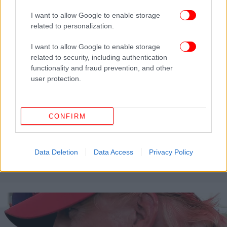
I want to allow Google to enable storage
related to personalization.
I want to allow Google to enable storage
related to security, including authentication
functionality and fraud prevention, and other
user protection.
CONFIRM
ΚΟΣΜΟΣ
09/02/2019 11:06
Ο Τραμπ έκανε τσεκ απ- «Χαίρει άκρας υγείας»,
Data Deletion
Data Access
Privacy Policy
λέει ο γιατρός του