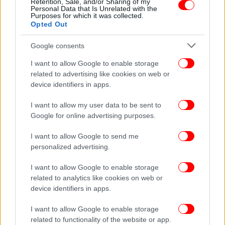
Retention, Sale, and/or Sharing of my
Ερρίκος Ντυνάν: «Μένουμε ασφαλείς - Μένουμε
Personal Data that Is Unrelated with the
Purposes for which it was collected.
υγιείς» με 50% έκπτωση σε όλα τα check up
Opted Out
Google consents
I want to allow Google to enable storage
related to advertising like cookies on web or
device identifiers in apps.
I want to allow my user data to be sent to
Google for online advertising purposes.
I want to allow Google to send me
personalized advertising.
I want to allow Google to enable storage
related to analytics like cookies on web or
ΚΟΣΜΟΣ
17/11/2019 09:27
device identifiers in apps.
Σε «μυστικό» ιατρικό τσεκ απ υπεβλήθη ο
Ντόναλντ Τραμπ -Τι απαντά ο Λευκός Οίκος
I want to allow Google to enable storage
related to functionality of the website or app.