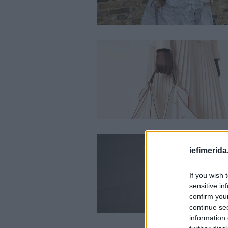
iefimerida
If you wish 
sensitive in
confirm you
continue se
information 