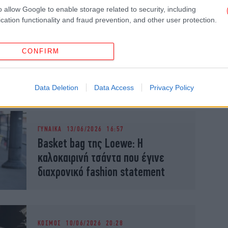
o allow Google to enable storage related to security, including
cation functionality and fraud prevention, and other user protection.
ΓΥΝΑΙΚΑ
15/06/2026 08:09
Μουντιάλ 2026: Οι εμφανίσεις
των Γάλλων ποδοσφαιριστών με
CONFIRM
τσάντες πανάκριβων οίκων
[εικόνες]
Data Deletion
Data Access
Privacy Policy
ΓΥΝΑΙΚΑ
13/06/2026 16:57
Basket bag της Loewe: Η
καλοκαιρινή τσάντα που έγινε
διαχρονικό fashion statement
ΚΟΣΜΟΣ
10/06/2026 20:28