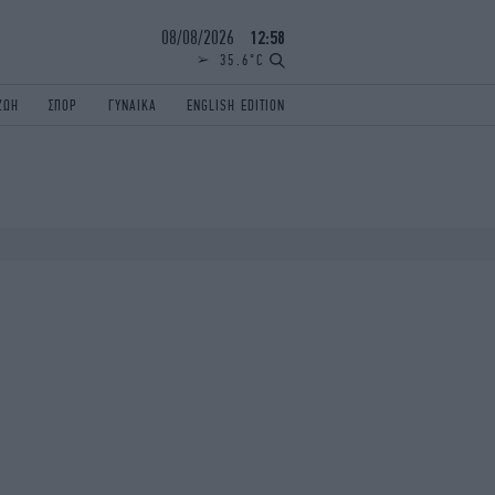
08/08/2026
12:58
35.6°C
ΖΩΗ
ΣΠΟΡ
ΓΥΝΑΙΚΑ
ENGLISH EDITION
ΕΛΛΑΔΑ
ΠΑΝΕΛΛΗΝΙΕΣ
ENGLISH EDITION
TRAVEL
ΟΛΥΜΠΙΑΚΟΙ ΑΓΩΝΕΣ
iAUTOKINITO
ΖΩΔΙΑ
ELAMEFORA