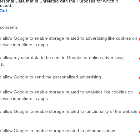
ersonal Data that Is Unrelated with the Purposes for which it
Mango που θα δώσουν boho αέρα
lected.
Out
σε κάθε καλοκαιρινό look
consents
o allow Google to enable storage related to advertising like cookies on
evice identifiers in apps.
ΕΛΛΑΔΑ
16/07/2026 15:26
Τα ντοκουμέντα με τις τσάντες
o allow my user data to be sent to Google for online advertising
-Οι φωτό από τις διακοπές που
s.
έδειξαν τους ύποπτους της Marfin
to allow Google to send me personalized advertising.
o allow Google to enable storage related to analytics like cookies on
ΓΥΝΑΙΚΑ
30/06/2026 10:55
evice identifiers in apps.
Η πιο ιδιαίτερη τσάντα από τα Zara
που αναβαθμίζει ακόμα και το πιο
o allow Google to enable storage related to functionality of the website
απλό look -Ταιριάζει κυριολεκτικά
με όλα
o allow Google to enable storage related to personalization.