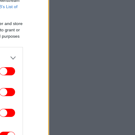
 downstream
B’s List of
er and store
to grant or
ed purposes