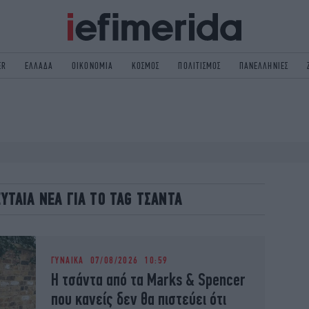
ER
ΕΛΛΑΔΑ
ΟΙΚΟΝΟΜΙΑ
ΚΟΣΜΟΣ
ΠΟΛΙΤΙΣΜΟΣ
ΠΑΝΕΛΛΗΝΙΕΣ
ΟΛΙΤΙΚΗ
NON PAPER
ΟΣΜΟΣ
ΠΟΛΙΤΙΣΜΟΣ
ΠΟΡ
ΓΥΝΑΙΚΑ
TORIES
ΕΚΛΟΓΕΣ
ΓΕΙΑ
DESIGN
ΕΥΤΑΙΑ ΝΕΑ ΓΙΑ ΤΟ TAG ΤΣΑΝΤΑ
REEN
PODCAST
GASTRONOMIE
iBOOKS
HE OCEAN
MEDIA
ΓΥΝΑΙΚΑ
07/08/2026 10:59
Η τσάντα από τα Marks & Spencer
που κανείς δεν θα πιστεύει ότι