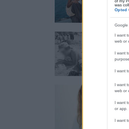
of my P
was col
Opted 
Google 
I want t
web or d
I want t
purpose
I want 
I want t
web or d
I want t
or app.
I want t