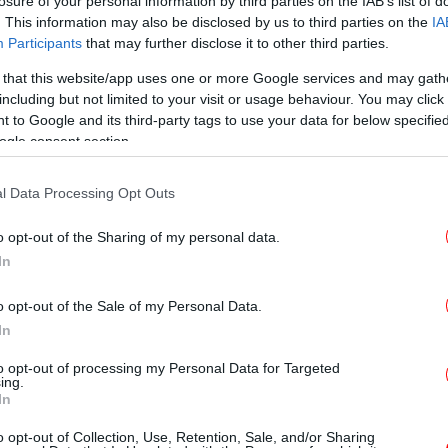
losure of your personal information by third parties on the IAB’s list of
ΖΩΗ
31/07/2026 09:27
. This information may also be disclosed by us to third parties on the
IA
Ξεχάστε τα Labubu: Το Mirumi
Participants
that may further disclose it to other third parties.
είναι η νέα τάση στα αξεσουάρ
 that this website/app uses one or more Google services and may gath
τσάντας -Ένα «ντροπαλό και
including but not limited to your visit or usage behaviour. You may click 
περίεργο» ρομποτάκι
 to Google and its third-party tags to use your data for below specifi
ogle consent section.
l Data Processing Opt Outs
ΓΥΝΑΙΚΑ
20/07/2026 11:23
o opt-out of the Sharing of my personal data.
Η βασίλισσα Λετίθια με την πλεκτή
In
τσάντα από τα Massimo Dutti που
αναβαθμίζει κάθε look [εικόνα]
o opt-out of the Sale of my Personal Data.
In
to opt-out of processing my Personal Data for Targeted
ing.
In
ΓΥΝΑΙΚΑ
16/07/2026 15:34
Οι 4 πλεκτές τσάντες από τα
o opt-out of Collection, Use, Retention, Sale, and/or Sharing