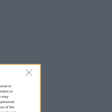
sonal or
ection to
ou may
 personal
out of the