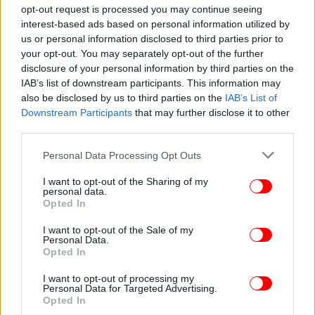
opt-out request is processed you may continue seeing
interest-based ads based on personal information utilized by
ΕΛΛΑΔΑ
21/07/2026 14:18
us or personal information disclosed to third parties prior to
Traffic Commander: Το νέο smart σύστημα
your opt-out. You may separately opt-out of the further
disclosure of your personal information by third parties on the
διαχείρισης της κυκλοφορίας στην Αττική με
IAB’s list of downstream participants. This information may
κάμερες και drones -Πώς λειτουργεί
also be disclosed by us to third parties on the
IAB’s List of
Downstream Participants
that may further disclose it to other
third parties.
Please note that this website/app uses one or more Google
Personal Data Processing Opt Outs
services and may gather and store information including but
not limited to your visit or usage behaviour. You may click to
I want to opt-out of the Sharing of my
personal data.
grant or deny consent to Google and its third-party tags to
Opted In
use your data for below specified purposes in below Google
consent section.
I want to opt-out of the Sale of my
Personal Data.
Opted In
I want to opt-out of processing my
Personal Data for Targeted Advertising.
Opted In
ΑΥΤΟΚΙΝΗΤΟ
17/07/2026 08:07