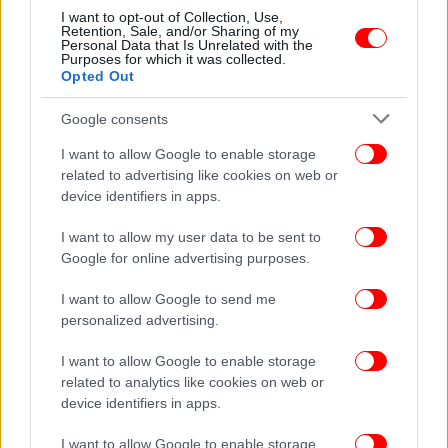
Έτρεχε με 160 χλμ./ώρα και έκανε επικίνδυνους
I want to opt-out of Collection, Use,
Retention, Sale, and/or Sharing of my
ελιγμούς -Τι αποκάλυψε ο έλεγχος της Τροχαίας
Personal Data that Is Unrelated with the
Purposes for which it was collected.
[βίντεο]
Opted Out
Google consents
I want to allow Google to enable storage
related to advertising like cookies on web or
device identifiers in apps.
I want to allow my user data to be sent to
Google for online advertising purposes.
I want to allow Google to send me
personalized advertising.
I want to allow Google to enable storage
related to analytics like cookies on web or
ΕΛΛΑΔΑ
16/07/2026 08:01
device identifiers in apps.
Οδηγός έτρεχε με 210 χλμ./ώρα στην Κηφισιά
-Πώς τον έπιασε το ραντάρ της Τροχαίας
I want to allow Google to enable storage