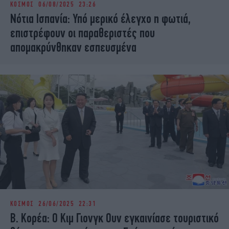
ΚΟΣΜΟΣ
06/08/2025 23:26
iBOOKS
ΖΩΔΙΑ
Νότια Ισπανία: Υπό μερικό έλεγχο η φωτιά,
OSCARS
THE OCEAN
επιστρέφουν οι παραθεριστές που
MEDIA
ELAMEFORA
απομακρύνθηκαν εσπευσμένα
NEWSLETTER
ΚΟΣΜΟΣ
26/06/2025 22:31
Β. Κορέα: Ο Κιμ Γιονγκ Ουν εγκαινίασε τουριστικό