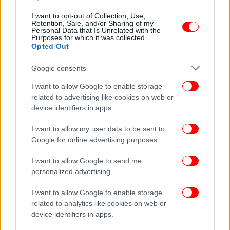
ΚΟΣΜΟΣ
07/01/2020 16:13
I want to opt-out of Collection, Use,
Αυστραλία: Τουριστικό θέρετρο μετατράπηκε σε
Retention, Sale, and/or Sharing of my
Personal Data that Is Unrelated with the
πόλη-φάντασμα εξαιτίας των πυρκαγιών
Purposes for which it was collected.
Opted Out
Google consents
I want to allow Google to enable storage
related to advertising like cookies on web or
device identifiers in apps.
I want to allow my user data to be sent to
Google for online advertising purposes.
I want to allow Google to send me
personalized advertising.
I want to allow Google to enable storage
ΚΟΣΜΟΣ
22/11/2019 06:01
related to analytics like cookies on web or
Ονδούρα: Δολοφόνησαν επτά ανθρώπους σε
device identifiers in apps.
τουριστικό θέρετρο