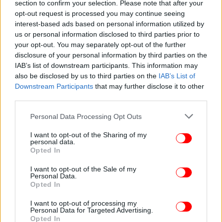
section to confirm your selection. Please note that after your
opt-out request is processed you may continue seeing
interest-based ads based on personal information utilized by
us or personal information disclosed to third parties prior to
ΚΟΣΜΟΣ
05/11/2021 02:39
your opt-out. You may separately opt-out of the further
Μεξικό: Ανταλλαγή πυρών μεταξύ συμμοριών σε
disclosure of your personal information by third parties on the
πολυτελές τουριστικό θέρετρο με δύο νεκρούς
IAB’s list of downstream participants. This information may
also be disclosed by us to third parties on the
IAB’s List of
[βίντεο]
Downstream Participants
that may further disclose it to other
third parties.
Please note that this website/app uses one or more Google
Personal Data Processing Opt Outs
services and may gather and store information including but
not limited to your visit or usage behaviour. You may click to
I want to opt-out of the Sharing of my
personal data.
grant or deny consent to Google and its third-party tags to
Opted In
use your data for below specified purposes in below Google
consent section.
I want to opt-out of the Sale of my
Personal Data.
Opted In
I want to opt-out of processing my
Personal Data for Targeted Advertising.
Opted In