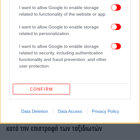
συμφωνήσει... στα μισά
I want to allow Google to enable storage
related to functionality of the website or app.
I want to allow Google to enable storage
related to personalization.
I want to allow Google to enable storage
related to security, including authentication
functionality and fraud prevention, and other
user protection.
CONFIRM
ΠΟΛΙΤΙΚΗ
08/05/2021 20:32
Μητσοτάκης: Απρόσκοπτη μετακίνηση το
Data Deletion
Data Access
Privacy Policy
καλοκαίρι χωρίς υπερβολικούς περιορισμούς
κατά την επιστροφή των ταξιδιωτών