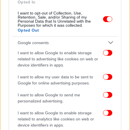
Opted In
Σερβία-ΕΕ: Κοινή εκπροσώπηση Σερβίας,
Αλβανίας και Βόρειας Μακεδονίας στην Σύνοδο
I want to opt-out of Collection, Use,
Retention, Sale, and/or Sharing of my
ΕΕ -Δ.Βαλκανίων
Personal Data that Is Unrelated with the
Purposes for which it was collected.
Opted Out
Google consents
I want to allow Google to enable storage
related to advertising like cookies on web or
device identifiers in apps.
I want to allow my user data to be sent to
Google for online advertising purposes.
I want to allow Google to send me
personalized advertising.
ΟΙΚΟΝΟΜΙΑ
30/05/2022 10:58
I want to allow Google to enable storage
Reuters: Αυτό είναι το προσχέδιο για εμπάργκο
related to analytics like cookies on web or
device identifiers in apps.
στο ρωσικό πετρέλαιο -Η σύνοδος της ΕΕ θα