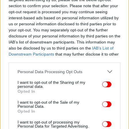
section to confirm your selection. Please note that after your
opt-out request is processed you may continue seeing
ΠΟΛΙΤΙΚΗ
20/10/2022 17:04
interest-based ads based on personal information utilized by
Μητσοτάκης από Βρυξέλλες: Ήρθε η ώρα να
us or personal information disclosed to third parties prior to
πάρουμε τολμηρές αποφάσεις για το κόστος
your opt-out. You may separately opt-out of the further
disclosure of your personal information by third parties on the
ενέργειας
IAB’s list of downstream participants. This information may
also be disclosed by us to third parties on the
IAB’s List of
Downstream Participants
that may further disclose it to other
third parties.
Please note that this website/app uses one or more Google
Personal Data Processing Opt Outs
services and may gather and store information including but
not limited to your visit or usage behaviour. You may click to
I want to opt-out of the Sharing of my
personal data.
grant or deny consent to Google and its third-party tags to
Opted In
use your data for below specified purposes in below Google
consent section.
I want to opt-out of the Sale of my
Personal Data.
Opted In
I want to opt-out of processing my
Personal Data for Targeted Advertising.
ΚΟΣΜΟΣ
22/06/2022 15:16