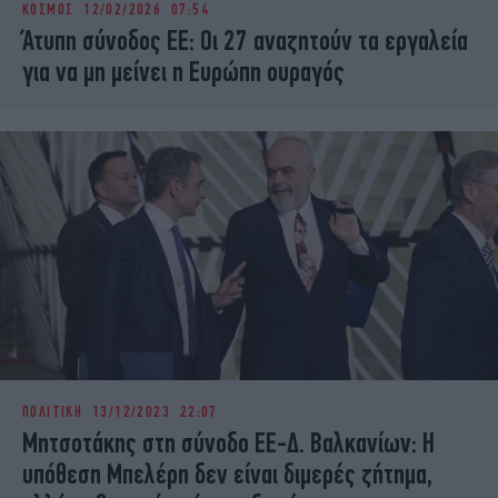
ΚΟΣΜΟΣ
12/02/2026 07:54
iBOOKS
ΖΩΔΙΑ
Άτυπη σύνοδος ΕΕ: Οι 27 αναζητούν τα εργαλεία
OSCARS
THE OCEAN
για να μη μείνει η Ευρώπη ουραγός
MEDIA
ELAMEFORA
NEWSLETTER
ΠΟΛΙΤΙΚΗ
13/12/2023 22:07
Μητσοτάκης στη σύνοδο ΕΕ-Δ. Βαλκανίων: Η
υπόθεση Μπελέρη δεν είναι διμερές ζήτημα,