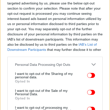
targeted advertising by us, please use the below opt-out
section to confirm your selection. Please note that after your
opt-out request is processed you may continue seeing
interest-based ads based on personal information utilized by
ΠΟΛΙΤΙΚΗ
05/06/2026 22:41
us or personal information disclosed to third parties prior to
Η ΝΔ αποχαιρετά τον Γιώργο Σουφλιά:
your opt-out. You may separately opt-out of the further
Χαρακτηρίστηκε από ήθος και αξιοπρέπεια
disclosure of your personal information by third parties on the
-Κέρδισε τον σεβασμό όλου του πολιτικού
IAB’s list of downstream participants. This information may
also be disclosed by us to third parties on the
IAB’s List of
κόσμου
Downstream Participants
that may further disclose it to other
third parties.
Please note that this website/app uses one or more Google
Personal Data Processing Opt Outs
services and may gather and store information including but
not limited to your visit or usage behaviour. You may click to
I want to opt-out of the Sharing of my
personal data.
grant or deny consent to Google and its third-party tags to
Opted In
use your data for below specified purposes in below Google
consent section.
I want to opt-out of the Sale of my
Personal Data.
Opted In
I want to opt-out of processing my