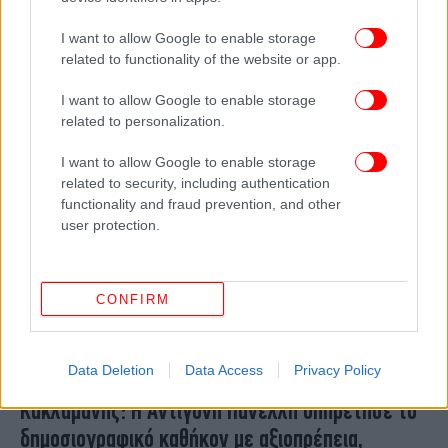
Τσίπρας για Ελένη Πορτάλιου: Εμβληματική
I want to allow Google to enable storage
προσωπικότητα -Σφράγισε με την παρουσία της
related to functionality of the website or app.
την επιστήμη και τους κοινωνικούς αγώνες
I want to allow Google to enable storage
related to personalization.
I want to allow Google to enable storage
related to security, including authentication
functionality and fraud prevention, and other
user protection.
CONFIRM
Data Deletion
Data Access
Privacy Policy
ΠΟΛΙΤΙΚΗ
26/02/2026 12:31
Κακλαμάνης: Η Αντιγόνη Πανέλλη υπηρέτησε το
δημοσιογραφικό καθήκον με αξιοπρέπεια,