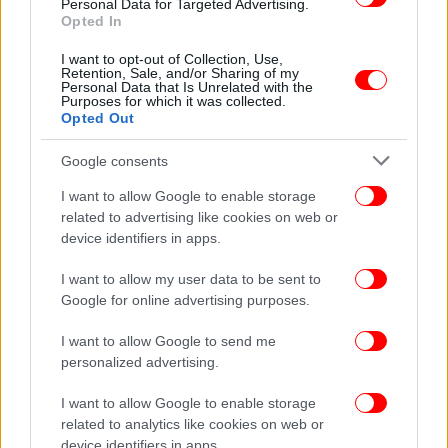
Personal Data for Targeted Advertising.
Opted In
ΠΟΛΙΤΙΚΗ
05/06/2026 20:16
I want to opt-out of Collection, Use,
Συλλυπητήρια Τασούλα για τον Γιώργο Σουφλιά:
Retention, Sale, and/or Sharing of my
Personal Data that Is Unrelated with the
Υπηρέτησε την πατρίδα με ήθος,
Purposes for which it was collected.
Opted Out
αποτελεσματικότητα, πυγμή και μετριοπάθεια
Google consents
I want to allow Google to enable storage
related to advertising like cookies on web or
device identifiers in apps.
I want to allow my user data to be sent to
Google for online advertising purposes.
I want to allow Google to send me
personalized advertising.
I want to allow Google to enable storage
related to analytics like cookies on web or
ΠΟΛΙΤΙΚΗ
02/06/2026 19:24
device identifiers in apps.