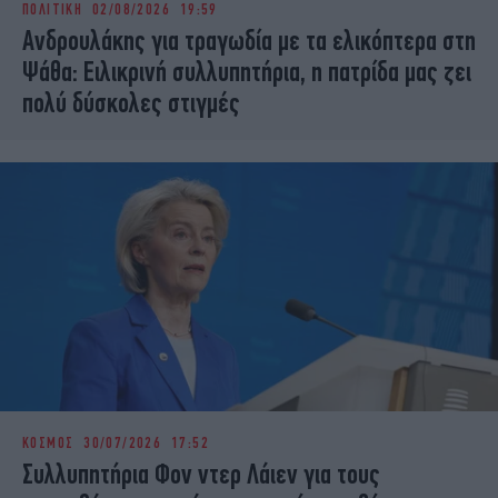
ΠΟΛΙΤΙΚΗ
02/08/2026 19:59
iBOOKS
ΖΩΔΙΑ
Ανδρουλάκης για τραγωδία με τα ελικόπτερα στη
OSCARS
THE OCEAN
Ψάθα: Ειλικρινή συλλυπητήρια, η πατρίδα μας ζει
MEDIA
ELAMEFORA
πολύ δύσκολες στιγμές
NEWSLETTER
ΚΟΣΜΟΣ
30/07/2026 17:52
Συλλυπητήρια Φον ντερ Λάιεν για τους