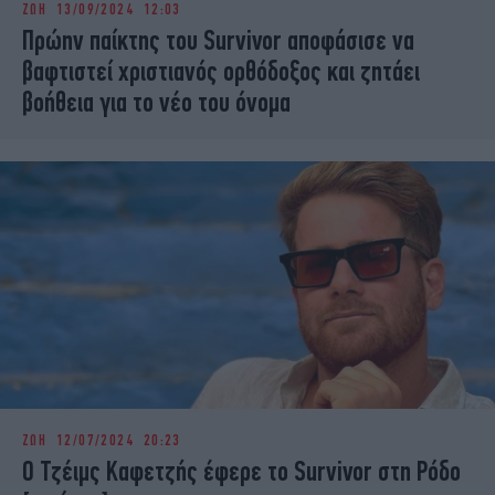
ΖΩΗ
13/09/2024 12:03
iBOOKS
ΖΩΔΙΑ
Πρώην παίκτης του Survivor αποφάσισε να
OSCARS
THE OCEAN
βαφτιστεί χριστιανός ορθόδοξος και ζητάει
MEDIA
ELAMEFORA
βοήθεια για το νέο του όνομα
NEWSLETTER
ΖΩΗ
12/07/2024 20:23
Ο Τζέιμς Καφετζής έφερε το Survivor στη Ρόδο