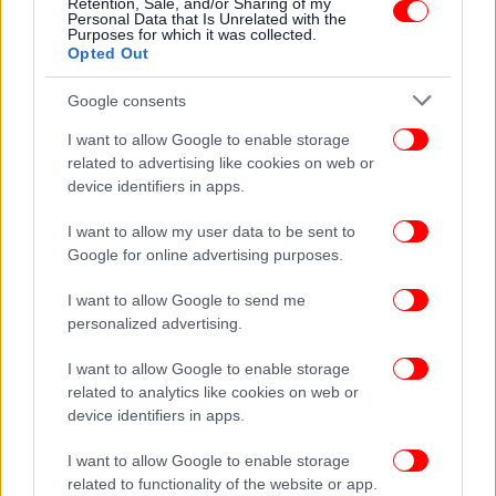
Retention, Sale, and/or Sharing of my
αυτοκίνητο
Personal Data that Is Unrelated with the
Purposes for which it was collected.
Opted Out
Google consents
I want to allow Google to enable storage
related to advertising like cookies on web or
device identifiers in apps.
I want to allow my user data to be sent to
Google for online advertising purposes.
I want to allow Google to send me
personalized advertising.
ΖΩΗ
15/04/2024 09:14
I want to allow Google to enable storage
Survivor: «Αγνώριστοι» οι παίκτες μετά το
related to analytics like cookies on web or
device identifiers in apps.
μπάνιο τους για το πάρτι της ένωσης
I want to allow Google to enable storage
related to functionality of the website or app.