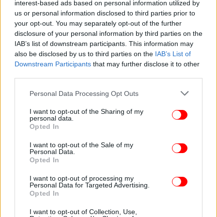
interest-based ads based on personal information utilized by
us or personal information disclosed to third parties prior to
your opt-out. You may separately opt-out of the further
ΖΩΗ
26/06/2024 10:09
disclosure of your personal information by third parties on the
Survivor: Οι εντυπωσιακές εμφανίσεις των
IAB’s list of downstream participants. This information may
πρώην παικτών στον ημιτελικό [εικόνες]
also be disclosed by us to third parties on the
IAB’s List of
Downstream Participants
that may further disclose it to other
third parties.
Please note that this website/app uses one or more Google
Personal Data Processing Opt Outs
services and may gather and store information including but
not limited to your visit or usage behaviour. You may click to
I want to opt-out of the Sharing of my
personal data.
grant or deny consent to Google and its third-party tags to
Opted In
use your data for below specified purposes in below Google
consent section.
I want to opt-out of the Sale of my
Personal Data.
Opted In
I want to opt-out of processing my
Personal Data for Targeted Advertising.
Opted In
ΖΩΗ
25/06/2024 10:36
Survivor: Αυτός ο παίκτης κέρδισε το πολυτελές
I want to opt-out of Collection, Use,