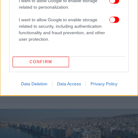
I want to allow Google to enable storage
related to personalization.
I want to allow Google to enable storage
related to security, including authentication
functionality and fraud prevention, and other
user protection.
CONFIRM
ΕΛΛΑΔΑ
29/05/2026 14:20
Ο δήμαρχος Θεσσαλονίκης ευχήθηκε καλή
επιτυχία για τις Πανελλαδικές και θυμάται το
Data Deletion
Data Access
Privacy Policy
σχολείο του στην Άνω Πόλη και τις εξετάσεις