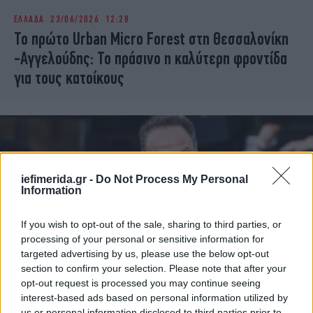
ΕΛΛΑΔΑ
23/06/2026 12:28
Το πρώτο Urban Micro Forest στη Θεσσαλονίκη
-Αγγελούδης: Το πράσινο η καλύτερη φροντίδα
για τους κατοίκους
iefimerida.gr -
Do Not Process My Personal
Information
If you wish to opt-out of the sale, sharing to third parties, or
processing of your personal or sensitive information for
targeted advertising by us, please use the below opt-out
section to confirm your selection. Please note that after your
opt-out request is processed you may continue seeing
ΕΛΛΑΔΑ
19/06/2026 15:37
interest-based ads based on personal information utilized by
Αγγελούδης: Προτεραιότητες στέγαση,
us or personal information disclosed to third parties prior to