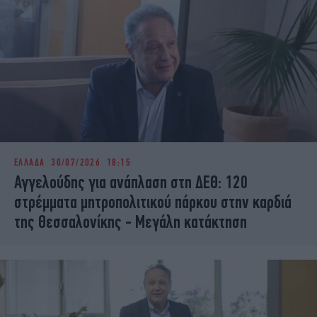
Ο Στέλιος Αγγελούδης προέρχεται από τον χώρο
του ΠΑΣΟΚ, αλλά κατέβηκε ως ανεξάρτητος
υποψήφιος, καθώς στον συνδυασμό του τον
στήριξαν, όπως είπε μετά την επικράτησή του,
εμβληματικά στελέχη της ΝΔ και πολλά στελέχη του
ΠΑΣΟΚ.
ΕΛΛΑΔΑ
30/07/2026 18:15
Αγγελούδης για ανάπλαση στη ΔΕΘ: 120
στρέμματα μητροπολιτικού πάρκου στην καρδιά
της Θεσσαλονίκης - Μεγάλη κατάκτηση