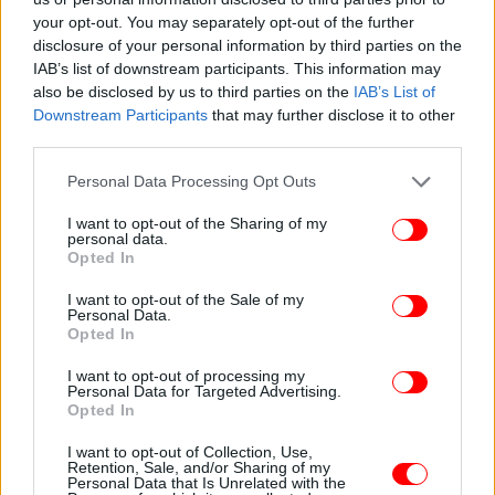
κοινωνική κατοικία, παρεμβάσεις για
your opt-out. You may separately opt-out of the further
disclosure of your personal information by third parties on the
προσβασιμότητα των ΑμεΑ και δημογραφική
IAB’s list of downstream participants. This information may
κρίση
also be disclosed by us to third parties on the
IAB’s List of
Downstream Participants
that may further disclose it to other
third parties.
Please note that this website/app uses one or more Google
Personal Data Processing Opt Outs
services and may gather and store information including but
not limited to your visit or usage behaviour. You may click to
I want to opt-out of the Sharing of my
personal data.
grant or deny consent to Google and its third-party tags to
Opted In
use your data for below specified purposes in below Google
consent section.
I want to opt-out of the Sale of my
Personal Data.
Opted In
I want to opt-out of processing my
Personal Data for Targeted Advertising.
Opted In
ΕΛΛΑΔΑ
06/06/2026 13:48
I want to opt-out of Collection, Use,
Αγγελούδης: Η Θεσσαλονίκη αποκτά τη χαμένη
Retention, Sale, and/or Sharing of my
Personal Data that Is Unrelated with the
αυτοπεποίθησή της