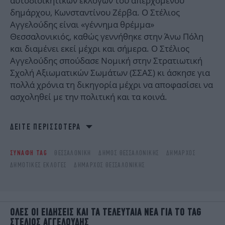
αυτοδιοικητικών εκλογών του απερχόμενου
iBOOKS
ΖΩΔΙΑ
δημάρχου, Κωνσταντίνου Ζέρβα. Ο Στέλιος
OSCARS
THE OCEAN
Αγγελούδης είναι «γέννημα θρέμμα»
MEDIA
ELAMEFORA
Θεσσαλονικιός, καθώς γεννήθηκε στην Άνω Πόλη
και διαμένει εκεί μέχρι και σήμερα. Ο Στέλιος
Αγγελούδης σπούδασε Νομική στην Στρατιωτική
NEWSLETTER
Σχολή Αξιωματικών Σωμάτων (ΣΣΑΣ) κι άσκησε για
πολλά χρόνια τη δικηγορία μέχρι να αποφασίσει να
ασχοληθεί με την πολιτική και τα κοινά.
Μεταξύ άλλων, έχει διατελέσει νομικός σύμβουλος
ΔΕΙΤΕ ΠΕΡΙΣΣΟΤΕΡΑ
στην ΕΡΤ3, καθώς και Ειδικός Γραμματέας
Αθλητισμού Μακεδονίας – Θράκης του Υπουργείου
ΣΥΝΑΦΗ TAG
ΘΕΣΣΑΛΟΝΊΚΗ
ΔΉΜΟΣ ΘΕΣΣΑΛΟΝΊΚΗΣ
ΔΉΜΑΡΧΟΣ
Πολιτισμού, αλλά και Γενικός Γραμματέας
ΔΗΜΟΤΙΚΈΣ ΕΚΛΟΓΈΣ
ΔΉΜΑΡΧΟΣ ΘΕΣΣΑΛΟΝΊΚΗΣ
Εμπορίου του Υπουργείου Ανάπτυξης. Ο Στέλιος
Αγγελούσης διετέλεσε για 10 χρόνια πρόεδρος της
Ομοσπονδίας Χειροσφαιρίσεως Ελλάδας
(χάντμπολ), ενώ από το 2001 συμμετέχει στην
OΛΕΣ ΟΙ ΕΙΔΗΣΕΙΣ ΚΑΙ ΤΑ ΤΕΛΕΥΤΑΙΑ ΝΕΑ ΓΙΑ ΤΟ TAG
Ελληνική Ολυμπιακή Επιτροπή (ΕΟΕ), της οποίας
ΣΤΕΛΙΟΣ ΑΓΓΕΛΟΥΔΗΣ