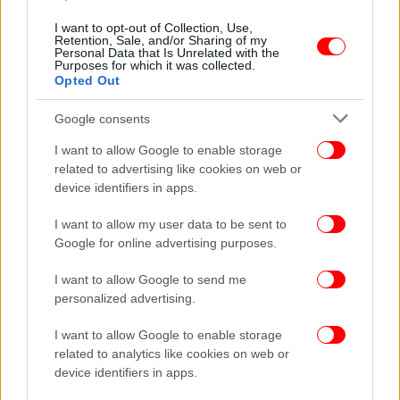
Η Novibet στο 1o ηχητικό pre roll των Audio
I want to opt-out of Collection, Use,
Blogs του Gazzetta
Retention, Sale, and/or Sharing of my
Personal Data that Is Unrelated with the
Purposes for which it was collected.
Opted Out
Google consents
I want to allow Google to enable storage
related to advertising like cookies on web or
device identifiers in apps.
I want to allow my user data to be sent to
Google for online advertising purposes.
I want to allow Google to send me
personalized advertising.
ΑΥΤΟΚΙΝΗΤΟ
03/04/2024 16:34
I want to allow Google to enable storage
Στην καρδιά του Κέντρου Διαχείρισης
related to analytics like cookies on web or
Κυκλοφορίας της Αττικής Οδού για απευθείας
device identifiers in apps.
ενημέρωση... μέσω του ανανεωμένου site