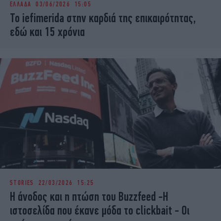
ΕΛΛΑΔΑ
03/06/2026 15:05
iBOOKS
ΖΩΔΙΑ
Το iefimerida στην καρδιά της επικαιρότητας,
OSCARS
THE OCEAN
εδώ και 15 χρόνια
MEDIA
ELAMEFORA
NEWSLETTER
STORIES
22/03/2026 15:25
Η άνοδος και η πτώση του Buzzfeed -Η
ιστοσελίδα που έκανε μόδα το clickbait - Οι