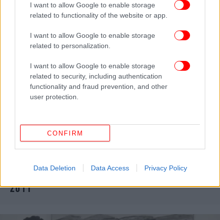
I want to allow Google to enable storage
related to functionality of the website or app.
I want to allow Google to enable storage
related to personalization.
I want to allow Google to enable storage
related to security, including authentication
functionality and fraud prevention, and other
user protection.
CONFIRM
ΖΩΗ
07/03/2024 20:42
Λειτουργεί ξανά το site της πρώην ελληνικής
Data Deletion
Data Access
Privacy Policy
βασιλικής οικογένειας -Ήταν ανενεργό από το
2011