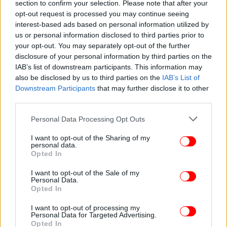
section to confirm your selection. Please note that after your
opt-out request is processed you may continue seeing
interest-based ads based on personal information utilized by
us or personal information disclosed to third parties prior to
ΠΟΛΙΤΙΚΗ
16/10/2024 19:58
your opt-out. You may separately opt-out of the further
Κασσελάκης: Πάνω από 9.000 εγγραφές μελών
disclosure of your personal information by third parties on the
τις πρώτες 18 ώρες λειτουργίας του νέου site
IAB’s list of downstream participants. This information may
also be disclosed by us to third parties on the
IAB’s List of
Downstream Participants
that may further disclose it to other
third parties.
Please note that this website/app uses one or more Google
Personal Data Processing Opt Outs
services and may gather and store information including but
not limited to your visit or usage behaviour. You may click to
I want to opt-out of the Sharing of my
personal data.
grant or deny consent to Google and its third-party tags to
Opted In
use your data for below specified purposes in below Google
consent section.
I want to opt-out of the Sale of my
Personal Data.
Opted In
I want to opt-out of processing my
Personal Data for Targeted Advertising.
Opted In
MEDIA
03/09/2024 15:44