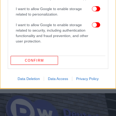
I want to allow Google to enable storage
related to personalization.
I want to allow Google to enable storage
related to security, including authentication
functionality and fraud prevention, and other
user protection.
CONFIRM
ΚΟΣΜΟΣ
23/02/2022 17:43
Η Βρετανία θα εξετάσει το ενδεχόμενο
απαγόρευσης του RT
Data Deletion
Data Access
Privacy Policy