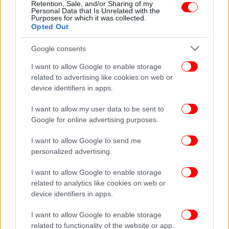
των RT και Sputnik στην ΕΕ
Retention, Sale, and/or Sharing of my
Personal Data that Is Unrelated with the
Purposes for which it was collected.
Opted Out
Google consents
I want to allow Google to enable storage
related to advertising like cookies on web or
device identifiers in apps.
I want to allow my user data to be sent to
Google for online advertising purposes.
I want to allow Google to send me
personalized advertising.
ΚΟΣΜΟΣ
02/03/2022 07:40
Twitter: Θα συμμορφωθούμε με την εντολή της
I want to allow Google to enable storage
related to analytics like cookies on web or
ΕΕ για κυρώσεις σε RT και Sputnik όταν τεθεί σε
device identifiers in apps.
ισχύ
I want to allow Google to enable storage
related to functionality of the website or app.