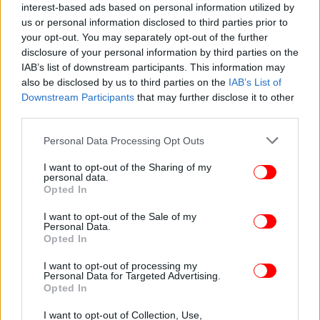
interest-based ads based on personal information utilized by
us or personal information disclosed to third parties prior to
ΚΟΣΜΟΣ
05/03/2022 06:02
your opt-out. You may separately opt-out of the further
Εισβολή στην Ουκρανία: Το Telegram μπλοκάρει
disclosure of your personal information by third parties on the
το ρωσικό RT
IAB’s list of downstream participants. This information may
also be disclosed by us to third parties on the
IAB’s List of
Downstream Participants
that may further disclose it to other
third parties.
Please note that this website/app uses one or more Google
Personal Data Processing Opt Outs
services and may gather and store information including but
not limited to your visit or usage behaviour. You may click to
I want to opt-out of the Sharing of my
personal data.
grant or deny consent to Google and its third-party tags to
Opted In
use your data for below specified purposes in below Google
consent section.
I want to opt-out of the Sale of my
Personal Data.
Opted In
I want to opt-out of processing my
Personal Data for Targeted Advertising.
ΚΟΣΜΟΣ
03/03/2022 10:20
Opted In
Ουκρανία: Το Twitter μπλόκαρε το περιεχόμενο
I want to opt-out of Collection, Use,