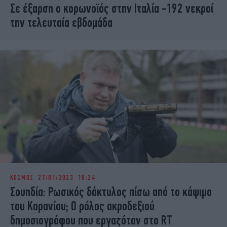
iBOOKS
Σε έξαρση ο κορωνοϊός στην Ιταλία -192 νεκροί
ΖΩΔΙΑ
την τελευταία εβδομάδα
OSCARS
THE OCEAN
MEDIA
ELAMEFORA
NEWSLETTER
ΚΟΣΜΟΣ
27/01/2023 18:24
Σουηδία: Ρωσικός δάκτυλος πίσω από το κάψιμο
του Κορανίου; Ο ρόλος ακροδεξιού
δημοσιογράφου που εργαζόταν στο RT