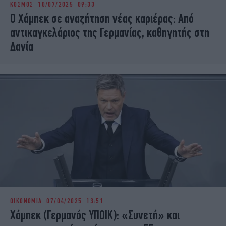
ΚΟΣΜΟΣ
10/07/2025 09:33
iBOOKS
ΖΩΔΙΑ
O Χάμπεκ σε αναζήτηση νέας καριέρας: Από
OSCARS
THE OCEAN
αντικαγκελάριος της Γερμανίας, καθηγητής στη
MEDIA
ELAMEFORA
Δανία
NEWSLETTER
ΟΙΚΟΝΟΜΙΑ
07/04/2025 13:51
Χάμπεκ (Γερμανός ΥΠΟΙΚ): «Συνετή» και