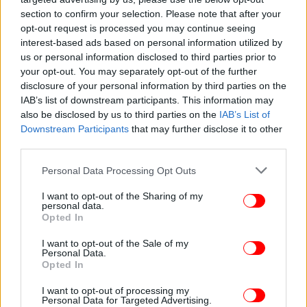
section to confirm your selection. Please note that after your
opt-out request is processed you may continue seeing
ΚΟΣΜΟΣ
10/02/2025 11:24
interest-based ads based on personal information utilized by
«Ουάου, τι ηλίθιος που είναι αυτός ο τύπος!»:
us or personal information disclosed to third parties prior to
Υβριστική επίθεση του Μασκ στον Γερμανό
your opt-out. You may separately opt-out of the further
disclosure of your personal information by third parties on the
αντικαγκελάριο Χάμπεκ
IAB’s list of downstream participants. This information may
also be disclosed by us to third parties on the
IAB’s List of
Downstream Participants
that may further disclose it to other
third parties.
Please note that this website/app uses one or more Google
Personal Data Processing Opt Outs
services and may gather and store information including but
not limited to your visit or usage behaviour. You may click to
I want to opt-out of the Sharing of my
personal data.
grant or deny consent to Google and its third-party tags to
Opted In
use your data for below specified purposes in below Google
consent section.
I want to opt-out of the Sale of my
Personal Data.
Opted In
I want to opt-out of processing my
Personal Data for Targeted Advertising.
ΚΟΣΜΟΣ
31/12/2024 10:29