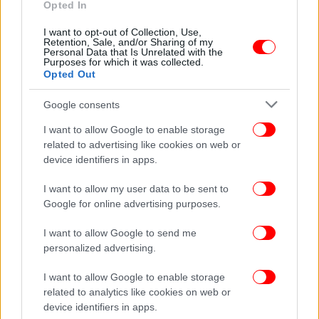
Opted In
Ο Μασκ χαρακτηρίζει «τύραννο» τον Γερμανό
πρόεδρο -Βολές κατά του δισεκατομμυριούχου
I want to opt-out of Collection, Use,
Retention, Sale, and/or Sharing of my
από Σολτς και Χάμπεκ
Personal Data that Is Unrelated with the
Purposes for which it was collected.
Opted Out
Google consents
I want to allow Google to enable storage
related to advertising like cookies on web or
device identifiers in apps.
I want to allow my user data to be sent to
Google for online advertising purposes.
I want to allow Google to send me
personalized advertising.
ΚΟΣΜΟΣ
17/11/2024 23:30
I want to allow Google to enable storage
Γερμανία: Ο Ρόμπερτ Χάμπεκ έλαβε το χρίσμα του
related to analytics like cookies on web or
device identifiers in apps.
υποψήφιου καγκελάριου ενόψει των εκλογών