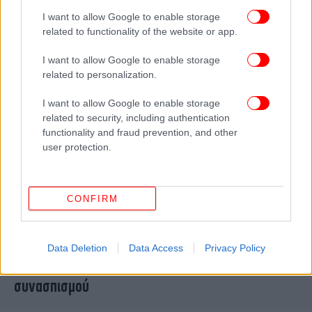
της 23ης Φεβρουαρίου
I want to allow Google to enable storage
related to functionality of the website or app.
I want to allow Google to enable storage
related to personalization.
I want to allow Google to enable storage
related to security, including authentication
functionality and fraud prevention, and other
user protection.
CONFIRM
ΚΟΣΜΟΣ
07/11/2024 01:43
Αντικαγκελάριος Χάμπεκ: «Εντελώς τραγική»
Data Deletion
Data Access
Privacy Policy
εξέλιξη η διάλυση του κυβερνητικού
συνασπισμού