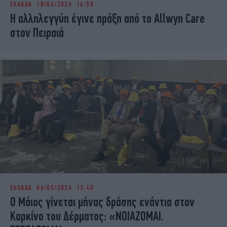
ΕΛΛΑΔΑ
18/06/2026 16:58
iBOOKS
ΖΩΔΙΑ
Η αλληλεγγύη έγινε πράξη από το Allwyn Care
OSCARS
THE OCEAN
στον Πειραιά
MEDIA
ELAMEFORA
NEWSLETTER
ΕΛΛΑΔΑ
06/05/2026 13:40
Ο Μάιος γίνεται μήνας δράσης ενάντια στον
Καρκίνο του Δέρματος: «ΝΟΙΑΖΟΜΑΙ.