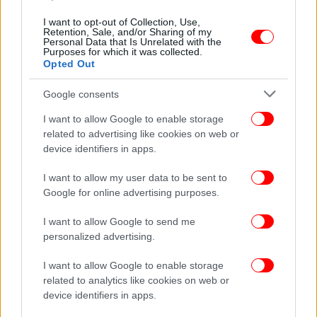
διεθνές σύμβολο πρόληψης του καρκίνου του
I want to opt-out of Collection, Use,
μαστού -H ανάρτηση της ΠτΔ
Retention, Sale, and/or Sharing of my
Personal Data that Is Unrelated with the
Purposes for which it was collected.
Opted Out
Google consents
I want to allow Google to enable storage
related to advertising like cookies on web or
device identifiers in apps.
I want to allow my user data to be sent to
Google for online advertising purposes.
I want to allow Google to send me
personalized advertising.
ΠΟΛΙΤΙΚΗ
09/06/2022 19:11
I want to allow Google to enable storage
Απάντηση Πλεύρη σε ΣΥΡΙΖΑ για το πρόγραμμα
related to analytics like cookies on web or
«Φώφη Γεννηματά»: Ο καρκίνος δεν έχει κόμμα,
device identifiers in apps.
ούτε χρώμα