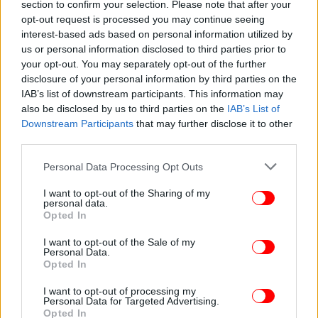
section to confirm your selection. Please note that after your
opt-out request is processed you may continue seeing
interest-based ads based on personal information utilized by
ΕΛΛΑΔΑ
01/11/2023 21:10
us or personal information disclosed to third parties prior to
Δράση της ΝΔ για την πρόληψη του καρκίνου του
your opt-out. You may separately opt-out of the further
μαστού
disclosure of your personal information by third parties on the
IAB’s list of downstream participants. This information may
also be disclosed by us to third parties on the
IAB’s List of
Downstream Participants
that may further disclose it to other
third parties.
Please note that this website/app uses one or more Google
Personal Data Processing Opt Outs
services and may gather and store information including but
not limited to your visit or usage behaviour. You may click to
I want to opt-out of the Sharing of my
personal data.
grant or deny consent to Google and its third-party tags to
Opted In
use your data for below specified purposes in below Google
consent section.
I want to opt-out of the Sale of my
Personal Data.
Opted In
I want to opt-out of processing my
ΕΛΛΑΔΑ
25/10/2022 21:20
Personal Data for Targeted Advertising.
Το Προεδρικό μέγαρο φωταγωγήθηκε με το
Opted In