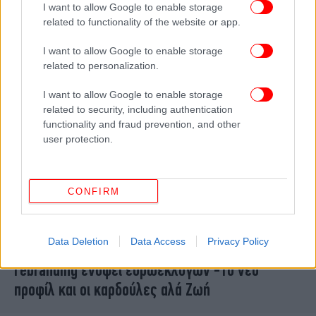
I want to allow Google to enable storage
Πρεσπών για την ένταξη στην ΕΕ
related to functionality of the website or app.
I want to allow Google to enable storage
related to personalization.
I want to allow Google to enable storage
related to security, including authentication
functionality and fraud prevention, and other
user protection.
CONFIRM
ΠΟΛΙΤΙΚΗ
29/04/2024 16:49
Data Deletion
Data Access
Privacy Policy
«Λέγε με Ούρσουλα»: Η Φον ντερ Λάιεν κάνει
rebranding ενόψει ευρωεκλογών -Το νέο
προφίλ και οι καρδούλες αλά Ζωή