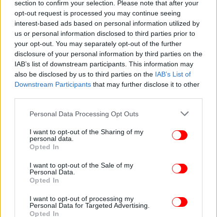
section to confirm your selection. Please note that after your
opt-out request is processed you may continue seeing
interest-based ads based on personal information utilized by
ΚΟΣΜΟΣ
15/10/2024 00:04
us or personal information disclosed to third parties prior to
Η επιστολή της Φον ντερ Λάιεν στους 27 ηγέτες
your opt-out. You may separately opt-out of the further
για το μεταναστευτικό: Σημαντική η συμφωνία
disclosure of your personal information by third parties on the
ΕΕ-Τουρκίας
IAB’s list of downstream participants. This information may
also be disclosed by us to third parties on the
IAB’s List of
Downstream Participants
that may further disclose it to other
third parties.
Please note that this website/app uses one or more Google
Personal Data Processing Opt Outs
services and may gather and store information including but
not limited to your visit or usage behaviour. You may click to
I want to opt-out of the Sharing of my
personal data.
grant or deny consent to Google and its third-party tags to
Opted In
use your data for below specified purposes in below Google
consent section.
I want to opt-out of the Sale of my
Personal Data.
Opted In
I want to opt-out of processing my
Personal Data for Targeted Advertising.
Opted In
ΚΟΣΜΟΣ
29/07/2024 20:17