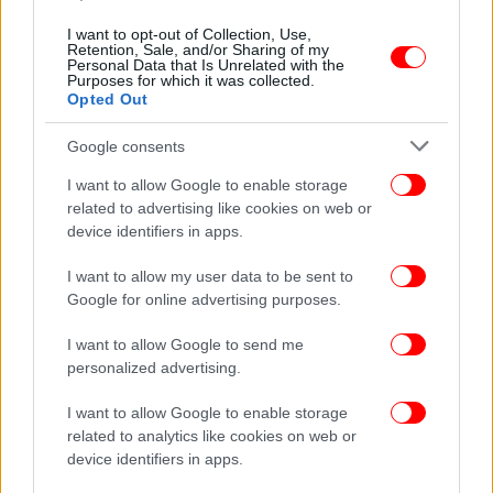
Το «ευχαριστώ» της Φον ντερ Λάιεν σε Ελλάδα
I want to opt-out of Collection, Use,
και Γαλλία για τη βοήθεια στην κατάσβεση
Retention, Sale, and/or Sharing of my
Personal Data that Is Unrelated with the
πυρκαγιών στη Βουλγαρία
Purposes for which it was collected.
Opted Out
Google consents
I want to allow Google to enable storage
related to advertising like cookies on web or
device identifiers in apps.
I want to allow my user data to be sent to
Google for online advertising purposes.
I want to allow Google to send me
personalized advertising.
I want to allow Google to enable storage
ΚΟΣΜΟΣ
12/05/2024 16:38
related to analytics like cookies on web or
Φον ντερ Λάιεν σε Βόρεια Μακεδονία:
device identifiers in apps.
Απαραίτητος ο σεβασμός της Συμφωνίας των