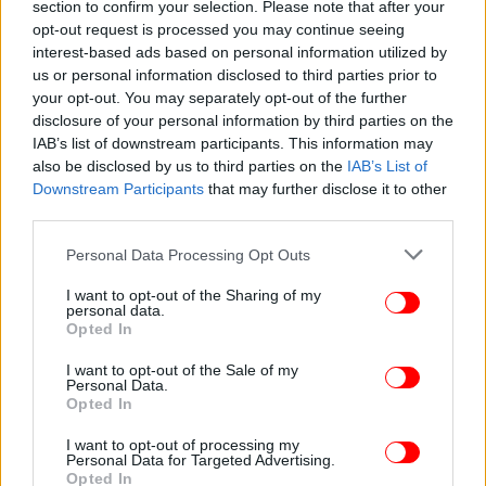
section to confirm your selection. Please note that after your
opt-out request is processed you may continue seeing
interest-based ads based on personal information utilized by
us or personal information disclosed to third parties prior to
ΓΥΝΑΙΚΑ
28/03/2026 15:51
your opt-out. You may separately opt-out of the further
Τι είναι το προνόμιο του λευκού που
disclosure of your personal information by third parties on the
απολαμβάνουν η πριγκίπισσα Σαρλίν και η κόρη
IAB’s list of downstream participants. This information may
also be disclosed by us to third parties on the
IAB’s List of
της;
Downstream Participants
that may further disclose it to other
third parties.
Please note that this website/app uses one or more Google
Personal Data Processing Opt Outs
services and may gather and store information including but
not limited to your visit or usage behaviour. You may click to
I want to opt-out of the Sharing of my
personal data.
grant or deny consent to Google and its third-party tags to
Opted In
use your data for below specified purposes in below Google
consent section.
I want to opt-out of the Sale of my
Personal Data.
Opted In
I want to opt-out of processing my
Personal Data for Targeted Advertising.
Opted In