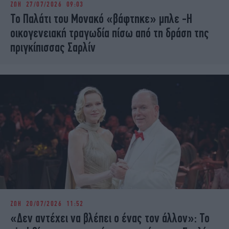
ΖΩΗ
27/07/2026 09:03
iBOOKS
ΖΩΔΙΑ
Το Παλάτι του Μονακό «βάφτηκε» μπλε -Η
OSCARS
THE OCEAN
οικογενειακή τραγωδία πίσω από τη δράση της
MEDIA
ELAMEFORA
πριγκίπισσας Σαρλίν
NEWSLETTER
ΖΩΗ
20/07/2026 11:52
«Δεν αντέχει να βλέπει ο ένας τον άλλον»: Το