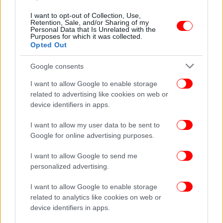
ΓΥΝΑΙΚΑ
24/03/2026 09:25
I want to opt-out of Collection, Use,
Rose Ball 2026: Η πριγκίπισσα Σαρλίν μαγνήτισε
Retention, Sale, and/or Sharing of my
Personal Data that Is Unrelated with the
τα βλέμματα με αρχαιοελληνικό φόρεμα
Purposes for which it was collected.
Opted Out
Google consents
I want to allow Google to enable storage
related to advertising like cookies on web or
device identifiers in apps.
I want to allow my user data to be sent to
Google for online advertising purposes.
I want to allow Google to send me
personalized advertising.
I want to allow Google to enable storage
ΖΩΗ
23/03/2026 17:52
related to analytics like cookies on web or
Το απίστευτο και ολικό comeback της
device identifiers in apps.
πριγκίπισσας Σαρλίν -«Θεά» σε χορό στο