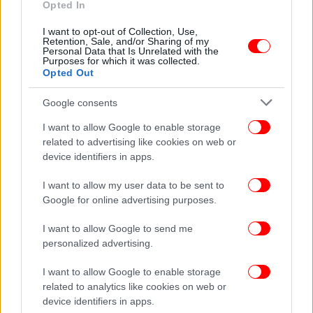
Opted In
ΖΩΗ
12/01/2024 13:24
Δανία: Έτσι θα στεφθεί βασιλιάς ο Φρέντερικ και
I want to opt-out of Collection, Use,
Retention, Sale, and/or Sharing of my
βασίλισσα η Μαίρη την Κυριακή -Όλη η τελετή
Personal Data that Is Unrelated with the
Purposes for which it was collected.
Opted Out
Google consents
I want to allow Google to enable storage
related to advertising like cookies on web or
device identifiers in apps.
I want to allow my user data to be sent to
Google for online advertising purposes.
I want to allow Google to send me
personalized advertising.
ΖΩΗ
08/01/2024 16:02
I want to allow Google to enable storage
Τι δεν θα χρειάζεται να ξανακάνει η πριγκίπισσα
related to analytics like cookies on web or
device identifiers in apps.
Μαίρη της Δανίας όταν γίνει βασίλισσα -Μία και