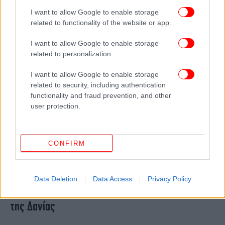
μόνο κίνηση
I want to allow Google to enable storage
related to functionality of the website or app.
I want to allow Google to enable storage
related to personalization.
I want to allow Google to enable storage
related to security, including authentication
functionality and fraud prevention, and other
user protection.
CONFIRM
ΖΩΗ
04/01/2024 09:05
«Μουτρωμένοι, την έλεγαν ο ένας στον άλλον»
Data Deletion
Data Access
Privacy Policy
-Η παγωμένη σχέση του νέου βασιλικού ζεύγους
της Δανίας