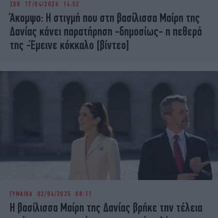
ΖΩΗ
17/04/2026 14:52
iBOOKS
ΖΩΔΙΑ
Άκομψο: Η στιγμή που στη βασίλισσα Μαίρη της
OSCARS
THE OCEAN
Δανίας κάνει παρατήρηση -δημοσίως- η πεθερά
MEDIA
ELAMEFORA
της -Έμεινε κόκκαλο [βίντεο]
NEWSLETTER
ΓΥΝΑΙΚΑ
02/04/2025 08:11
Η βασίλισσα Μαίρη της Δανίας βρήκε την τέλεια