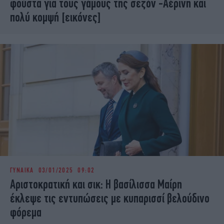
φούστα για τους γάμους της σεζόν -Αέρινη και
πολύ κομψή [εικόνες]
ΓΥΝΑΙΚΑ
03/01/2025 09:02
Aριστοκρατική και σικ: Η βασίλισσα Μαίρη
έκλεψε τις εντυπώσεις με κυπαρισσί βελούδινο
φόρεμα