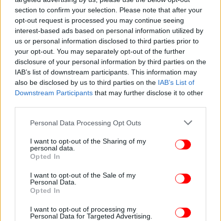
section to confirm your selection. Please note that after your
opt-out request is processed you may continue seeing
interest-based ads based on personal information utilized by
us or personal information disclosed to third parties prior to
your opt-out. You may separately opt-out of the further
ΖΩΗ
13/01/2024 19:08
disclosure of your personal information by third parties on the
Πώς η Μαίρη που αύριο γίνεται βασίλισσα της
IAB’s list of downstream participants. This information may
Δανίας έγινε η πιο μοδάτη Ευρωπαία royal
also be disclosed by us to third parties on the
IAB’s List of
Downstream Participants
that may further disclose it to other
third parties.
Please note that this website/app uses one or more Google
Personal Data Processing Opt Outs
services and may gather and store information including but
not limited to your visit or usage behaviour. You may click to
I want to opt-out of the Sharing of my
personal data.
grant or deny consent to Google and its third-party tags to
Opted In
use your data for below specified purposes in below Google
consent section.
I want to opt-out of the Sale of my
Personal Data.
Opted In
I want to opt-out of processing my
Personal Data for Targeted Advertising.