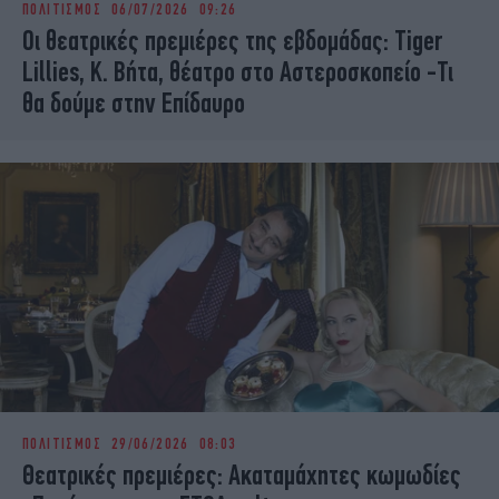
ΠΟΛΙΤΙΣΜΟΣ
06/07/2026 09:26
iBOOKS
ΖΩΔΙΑ
Οι θεατρικές πρεμιέρες της εβδομάδας: Tiger
OSCARS
THE OCEAN
Lillies, Κ. Βήτα, θέατρο στο Αστεροσκοπείο -Τι
MEDIA
ELAMEFORA
θα δούμε στην Επίδαυρο
NEWSLETTER
ΠΟΛΙΤΙΣΜΟΣ
29/06/2026 08:03
Θεατρικές πρεμιέρες: Ακαταμάχητες κωμωδίες