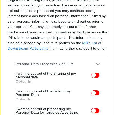
section to confirm your selection. Please note that after your
opt-out request is processed you may continue seeing
interest-based ads based on personal information utilized by
ΠΟΛΙΤΙΣΜΟΣ
26/05/2026 07:57
us or personal information disclosed to third parties prior to
Τέσσερις νέες θεατρικές παραστάσεις αυτή την
your opt-out. You may separately opt-out of the further
disclosure of your personal information by third parties on the
εβδομάδα -Αρχίζει το Φεστιβάλ Αθηνών
IAB’s list of downstream participants. This information may
also be disclosed by us to third parties on the
IAB’s List of
Downstream Participants
that may further disclose it to other
third parties.
Please note that this website/app uses one or more Google
Personal Data Processing Opt Outs
services and may gather and store information including but
not limited to your visit or usage behaviour. You may click to
I want to opt-out of the Sharing of my
personal data.
grant or deny consent to Google and its third-party tags to
Opted In
use your data for below specified purposes in below Google
consent section.
I want to opt-out of the Sale of my
Personal Data.
Opted In
I want to opt-out of processing my
Personal Data for Targeted Advertising.
ΠΟΛΙΤΙΣΜΟΣ
20/05/2026 08:22