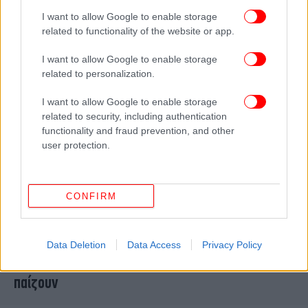
Βρετανός stand up κωμικός
I want to allow Google to enable storage
related to functionality of the website or app.
I want to allow Google to enable storage
related to personalization.
I want to allow Google to enable storage
related to security, including authentication
functionality and fraud prevention, and other
user protection.
CONFIRM
ΠΟΛΙΤΙΣΜΟΣ
07/05/2026 10:17
Ανοίγουν πέντε θερινά-εμπειρία: Ρετρό αλλά και
Data Deletion
Data Access
Privacy Policy
σύγχρονα, με θέα και σπιτικό γλυκό βύσσινο -Τι
παίζουν