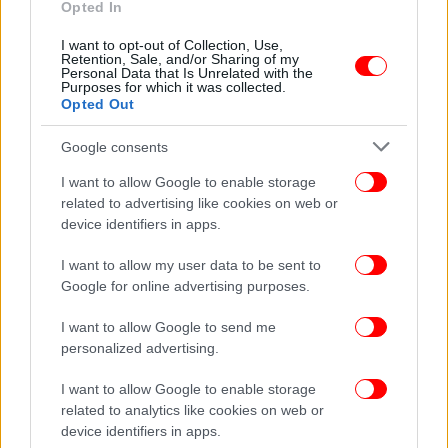
Opted In
Εθνικό Θέατρο: Ανακοινώθηκε το πρόγραμμα
μέχρι το 2027 με 19 παραστάσεις, δράσεις, live
I want to opt-out of Collection, Use,
Retention, Sale, and/or Sharing of my
streaming -Οι εκπλήξεις
Personal Data that Is Unrelated with the
Purposes for which it was collected.
Opted Out
Google consents
I want to allow Google to enable storage
related to advertising like cookies on web or
device identifiers in apps.
I want to allow my user data to be sent to
Google for online advertising purposes.
I want to allow Google to send me
personalized advertising.
ΠΟΛΙΤΙΣΜΟΣ
19/05/2026 09:14
I want to allow Google to enable storage
Θεατρικές πρεμιέρες: Ανοίγει το καλοκαιρινό
related to analytics like cookies on web or
device identifiers in apps.
Θέατρο «Αθηνά» -Στην Αθήνα ένας viral