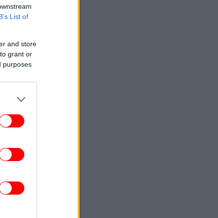
 downstream
B’s List of
er and store
to grant or
ed purposes