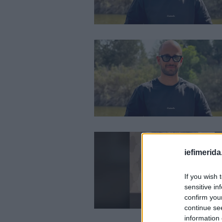
iefimerida
If you wish 
sensitive in
confirm you
continue se
information 