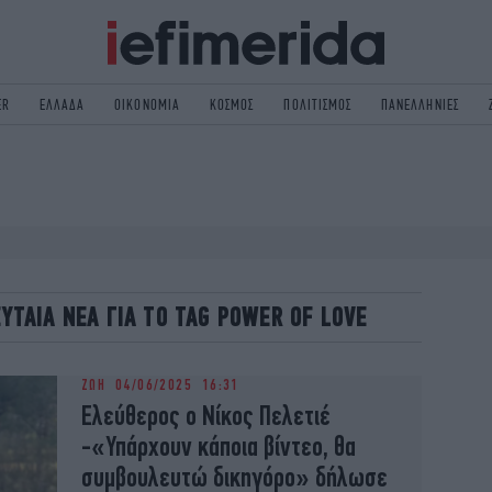
ER
ΕΛΛΑΔΑ
ΟΙΚΟΝΟΜΙΑ
ΚΟΣΜΟΣ
ΠΟΛΙΤΙΣΜΟΣ
ΠΑΝΕΛΛΗΝΙΕΣ
ΟΛΙΤΙΚΗ
NON PAPER
ΟΣΜΟΣ
ΠΟΛΙΤΙΣΜΟΣ
ΠΟΡ
ΓΥΝΑΙΚΑ
TORIES
ΕΚΛΟΓΕΣ
ΓΕΙΑ
DESIGN
ΕΥΤΑΙΑ ΝΕΑ ΓΙΑ ΤΟ TAG POWER OF LOVE
REEN
PODCAST
GASTRONOMIE
iBOOKS
ΖΩΗ
04/06/2025 16:31
HE OCEAN
MEDIA
Ελεύθερος ο Νίκος Πελετιέ
-«Υπάρχουν κάποια βίντεο, θα
συμβουλευτώ δικηγόρο» δήλωσε