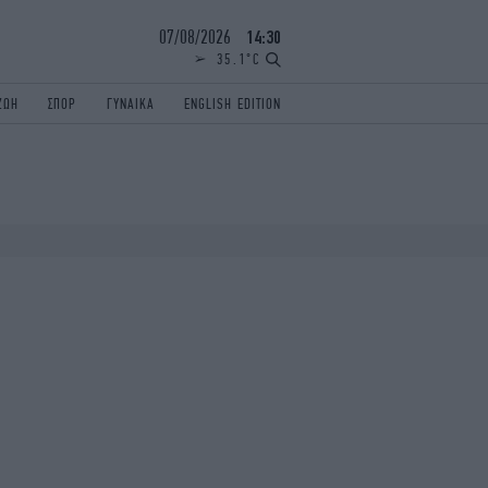
07/08/2026
14:30
35.1°C
ΖΩΗ
ΣΠΟΡ
ΓΥΝΑΙΚΑ
ENGLISH EDITION
ΕΛΛΑΔΑ
ΠΑΝΕΛΛΗΝΙΕΣ
ENGLISH EDITION
TRAVEL
ΟΛΥΜΠΙΑΚΟΙ ΑΓΩΝΕΣ
iAUTOKINITO
ΖΩΔΙΑ
ELAMEFORA