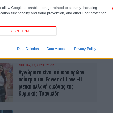
o allow Google to enable storage related to security, including
ΖΩΗ
13/10/2023 21:27
cation functionality and fraud prevention, and other user protection.
Power of Love: Η νέα ζωή του
Παναγιώτη Θεόφιλου
-Παντρεμένος με γνωστή
CONFIRM
instagrammer, πατέρας δύο
παιδιών
Data Deletion
Data Access
Privacy Policy
ΖΩΗ
06/06/2023 21:36
Αγνώριστη είναι σήμερα πρώην
παίκτρια του Power of Love -Η
ριζική αλλαγή εικόνας της
Κυριακής Τσανικίδη