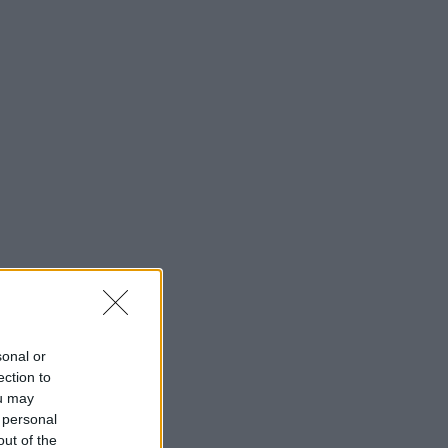
sonal or
ection to
ou may
 personal
out of the