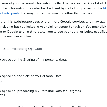
losure of your personal information by third parties on the IAB’s list of
. This information may also be disclosed by us to third parties on the
IA
Participants
that may further disclose it to other third parties.
ΖΩΗ
30/09/2024 13:44
Power of Love: Γνωρίστε τους
 that this website/app uses one or more Google services and may gath
including but not limited to your visit or usage behaviour. You may click 
μεγάλους νικητές
 to Google and its third-party tags to use your data for below specifi
ogle consent section.
ΖΩΗ
02/07/2024 14:17
l Data Processing Opt Outs
Power of Love: Ο Αναστάσης
εμπνέει τους τουιτεράδες και
o opt-out of the Sharing of my personal data.
In
γίνεται meme -«Τον έχουν βάλει
να φορτίζει;»
o opt-out of the Sale of my Personal Data.
In
to opt-out of processing my Personal Data for Targeted
ΖΩΗ
01/07/2024 13:53
ing.
Σάλος με παίκτη του Power of
In
Love: Η θέση της γυναίκας είναι