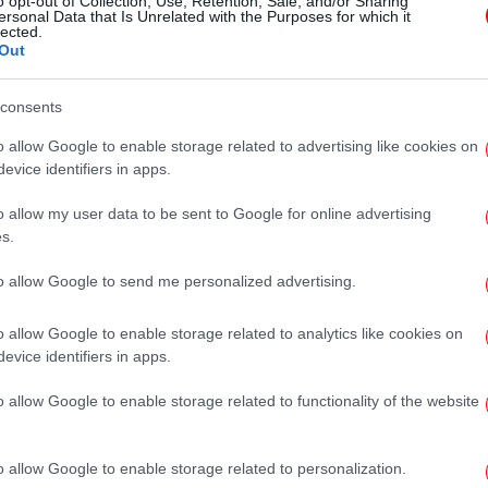
o opt-out of Collection, Use, Retention, Sale, and/or Sharing
να μεγαλώνει τα παιδιά της και να
ersonal Data that Is Unrelated with the Purposes for which it
lected.
στηρίζει τον άντρα της
Out
consents
o allow Google to enable storage related to advertising like cookies on
evice identifiers in apps.
ΖΩΗ
20/05/2024 18:15
o allow my user data to be sent to Google for online advertising
Power of Love: Δείτε πώς είναι
s.
σήμερα η Αθηνά Χρυσαντίδου
to allow Google to send me personalized advertising.
o allow Google to enable storage related to analytics like cookies on
ΖΩΗ
18/10/2023 18:06
evice identifiers in apps.
Από παίκτης reality, πορνοστάρ: Ο
Φίλιππος Αρβανίτης περιγράφει
o allow Google to enable storage related to functionality of the website
πώς κατέληξε να παίζει σε
αισθησιακές ταινίες
o allow Google to enable storage related to personalization.