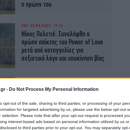
η πρώην του
ΖΩΗ
03/06/2025 17:12
Νίκος Πελετιέ: Συνελήφθη ο
πρώην παίκτης του Power of Love
μετά από καταγγελίες για
σεξιστικό λόγο και υποκίνηση βίας
ΖΩΗ
26/01/2025 23:28
Ο Νικός Πελετιέ από το Power of
.gr -
Do Not Process My Personal Information
Love ανακοίνωσε την
υποψηφιότητά του για τις
to opt-out of the sale, sharing to third parties, or processing of your per
formation for targeted advertising by us, please use the below opt-out s
βουλευτικές εκλογές στην Κύπρο
r selection. Please note that after your opt-out request is processed y
eing interest-based ads based on personal information utilized by us or
disclosed to third parties prior to your opt-out. You may separately opt-