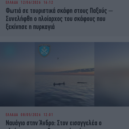
ΕΛΛΑΔΑ
12/06/2026 16:12
iBOOKS
ΖΩΔΙΑ
Φωτιά σε τουριστικά σκάφη στους Παξούς –
OSCARS
THE OCEAN
Συνελήφθη ο πλοίαρχος του σκάφους που
MEDIA
ELAMEFORA
ξεκίνησε η πυρκαγιά
NEWSLETTER
ΕΛΛΑΔΑ
08/05/2026 12:01
Ναυάγιο στην Άνδρο: Στον εισαγγελέα ο