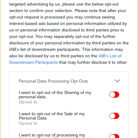
targeted advertising by us, please use the below opt-out
section to confirm your selection. Please note that after your
opt-out request is processed you may continue seeing
interest-based ads based on personal information utilized by
ΕΛΛΑΔΑ
20/01/2025 07:10
us or personal information disclosed to third parties prior to
Δικαίωση ζητά ο αδελφός του Αντώνη Καργιώτη
your opt-out. You may separately opt-out of the further
-Ξεκινά η δίκη, οι κατηγορίες για τους 4
disclosure of your personal information by third parties on the
αναλυτικά
IAB’s list of downstream participants. This information may
also be disclosed by us to third parties on the
IAB’s List of
Downstream Participants
that may further disclose it to other
third parties.
Please note that this website/app uses one or more Google
Personal Data Processing Opt Outs
services and may gather and store information including but
not limited to your visit or usage behaviour. You may click to
I want to opt-out of the Sharing of my
personal data.
grant or deny consent to Google and its third-party tags to
Opted In
use your data for below specified purposes in below Google
consent section.
I want to opt-out of the Sale of my
Personal Data.
Opted In
I want to opt-out of processing my