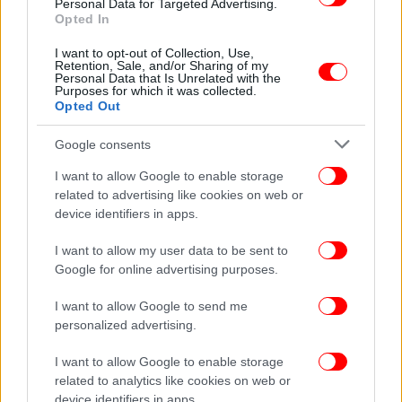
Personal Data for Targeted Advertising.
Opted In
ΕΛΛΑΔΑ
12/09/2024 23:20
Μύκονος: Βίντεο-ντοκουμέντο με το πλοίο που
I want to opt-out of Collection, Use,
μετακινήθηκε ο καταπέλτης -Κόσμος έτρεχε για
Retention, Sale, and/or Sharing of my
Personal Data that Is Unrelated with the
να μην πέσει στη θάλασσα
Purposes for which it was collected.
Opted Out
Google consents
I want to allow Google to enable storage
related to advertising like cookies on web or
device identifiers in apps.
I want to allow my user data to be sent to
Google for online advertising purposes.
I want to allow Google to send me
personalized advertising.
I want to allow Google to enable storage
ΕΛΛΑΔΑ
18/08/2024 18:53
related to analytics like cookies on web or
Άνδρος: Ελεύθερος ο πλοίαρχος του SAONISOS
device identifiers in apps.