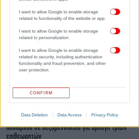
για το περιστατικό με το ΙΧ που έμεινε στον
I want to allow Google to enable storage
«αέρα»
related to functionality of the website or app.
I want to allow Google to enable storage
related to personalization.
I want to allow Google to enable storage
related to security, including authentication
functionality and fraud prevention, and other
user protection.
CONFIRM
ΕΛΛΑΔΑ
10/02/2024 22:45
Data Deletion
Data Access
Privacy Policy
Χίος: Επιχείρηση του λιμενικού για σύλληψη
πλοιάρχου σε δεξαμενόπλοιο για αρπαγή τριών
επιθεωρητών