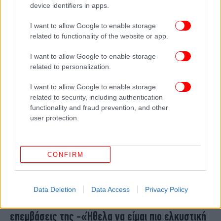
device identifiers in apps.
Σοκ στη Φλόριντα: Γυναίκα υπέστη εγκεφαλική
βλάβη μετά από αισθητική επέμβαση ανόρθωσης
I want to allow Google to enable storage
γλουτών
related to functionality of the website or app.
I want to allow Google to enable storage
related to personalization.
I want to allow Google to enable storage
related to security, including authentication
functionality and fraud prevention, and other
user protection.
CONFIRM
ΖΩΗ
20/08/2025 09:00
Data Deletion
Data Access
Privacy Policy
Η Τζούλια Φοξ μετανιώνει για τις πλαστικές
επεμβάσεις της -«Ήθελα να είμαι πιο ελκυστική