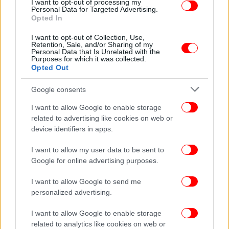
I want to opt-out of processing my
Personal Data for Targeted Advertising.
Opted In
ΖΩΗ
25/08/2025 15:27
Άλλος άνθρωπος η Donatella Versace: Τεράστια
I want to opt-out of Collection, Use,
Retention, Sale, and/or Sharing of my
αλλαγή στην εμφάνισή της, σαν να γύρισε τον
Personal Data that Is Unrelated with the
Purposes for which it was collected.
χρόνο πίσω [φωτό]
Opted Out
Google consents
I want to allow Google to enable storage
related to advertising like cookies on web or
device identifiers in apps.
I want to allow my user data to be sent to
Google for online advertising purposes.
I want to allow Google to send me
personalized advertising.
I want to allow Google to enable storage
related to analytics like cookies on web or
ΖΩΗ
24/08/2025 22:07