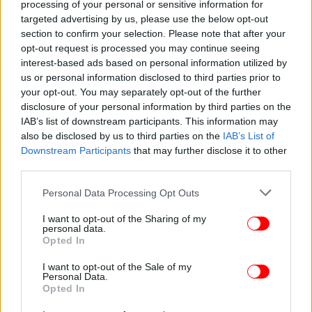
processing of your personal or sensitive information for
targeted advertising by us, please use the below opt-out
section to confirm your selection. Please note that after your
opt-out request is processed you may continue seeing
interest-based ads based on personal information utilized by
ΖΩΗ
13/11/2025 12:39
us or personal information disclosed to third parties prior to
Η Ντέμι Μουρ μόλις έκλεισε τα 63: Πώς θα ήταν
your opt-out. You may separately opt-out of the further
disclosure of your personal information by third parties on the
η ηθοποιός χωρίς τις πλαστικές, το AI δίνει μια
IAB’s list of downstream participants. This information may
ιδέα
also be disclosed by us to third parties on the
IAB’s List of
Downstream Participants
that may further disclose it to other
third parties.
Please note that this website/app uses one or more Google
Personal Data Processing Opt Outs
services and may gather and store information including but
not limited to your visit or usage behaviour. You may click to
I want to opt-out of the Sharing of my
personal data.
grant or deny consent to Google and its third-party tags to
Opted In
use your data for below specified purposes in below Google
consent section.
I want to opt-out of the Sale of my
Personal Data.
Opted In