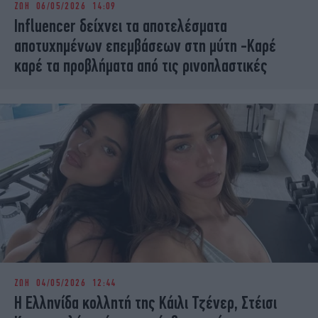
ΖΩΗ
06/05/2026 14:09
iBOOKS
ΖΩΔΙΑ
Influencer δείχνει τα αποτελέσματα
OSCARS
THE OCEAN
αποτυχημένων επεμβάσεων στη μύτη -Καρέ
MEDIA
ELAMEFORA
καρέ τα προβλήματα από τις ρινοπλαστικές
NEWSLETTER
ΖΩΗ
04/05/2026 12:44
Η Ελληνίδα κολλητή της Κάιλι Τζένερ, Στέισι