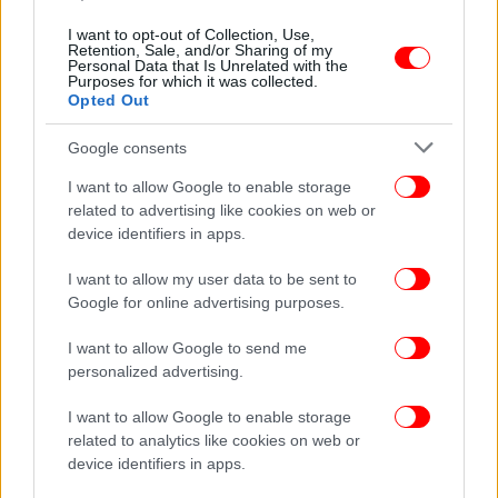
Έλον Μασκ: Ο πρώτος τρισεκατομμυριούχος
I want to opt-out of Collection, Use,
στον κόσμο και οι απίστευτες συγκρίσεις
Retention, Sale, and/or Sharing of my
Personal Data that Is Unrelated with the
-Νούμερα που ζαλίζουν
Purposes for which it was collected.
Opted Out
Google consents
I want to allow Google to enable storage
related to advertising like cookies on web or
device identifiers in apps.
I want to allow my user data to be sent to
Google for online advertising purposes.
I want to allow Google to send me
personalized advertising.
I want to allow Google to enable storage
ΖΩΗ
05/06/2026 23:34
related to analytics like cookies on web or
Στα 2 δισεκατομμύρια η περιουσία της Τέιλορ
device identifiers in apps.
Σουίφτ -Η πιο πλούσια γυναίκα μουσικός στην