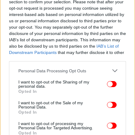
section to confirm your selection. Please note that after your
opt-out request is processed you may continue seeing
interest-based ads based on personal information utilized by
ΚΟΣΜΟΣ
13/06/2026 09:18
us or personal information disclosed to third parties prior to
Η περιουσία του Έλον Μασκ ξεπερνά το ΑΕΠ
your opt-out. You may separately opt-out of the further
χωρών: Δείτε τι μπορεί να αγοράσει με ένα τρισ.
disclosure of your personal information by third parties on the
δολάρια
IAB’s list of downstream participants. This information may
also be disclosed by us to third parties on the
IAB’s List of
Downstream Participants
that may further disclose it to other
third parties.
Please note that this website/app uses one or more Google
Personal Data Processing Opt Outs
services and may gather and store information including but
not limited to your visit or usage behaviour. You may click to
I want to opt-out of the Sharing of my
personal data.
grant or deny consent to Google and its third-party tags to
Opted In
use your data for below specified purposes in below Google
consent section.
I want to opt-out of the Sale of my
Personal Data.
Opted In
I want to opt-out of processing my
Personal Data for Targeted Advertising.
Opted In
ΟΙΚΟΝΟΜΙΑ
12/06/2026 22:06