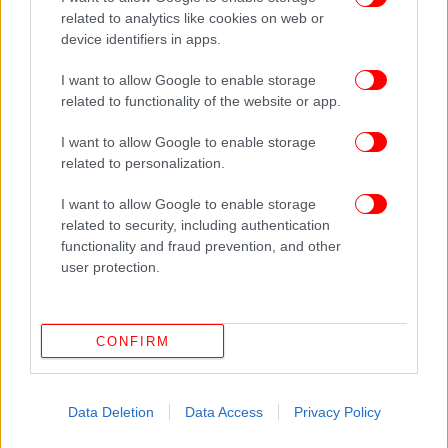
related to analytics like cookies on web or
device identifiers in apps.
ΖΩΗ
08/07/2026 22:10
Οι ειδικοί συμφωνούν: Μη στρέφετε τον
I want to allow Google to enable storage
ανεμιστήρα πάνω σας, τοποθετήστε τον δίπλα
related to functionality of the website or app.
σε παράθυρο για να ανανεώνεται ο αέρας
I want to allow Google to enable storage
related to personalization.
I want to allow Google to enable storage
related to security, including authentication
functionality and fraud prevention, and other
user protection.
CONFIRM
Data Deletion
Data Access
Privacy Policy
ΖΩΗ
20/06/2026 14:54