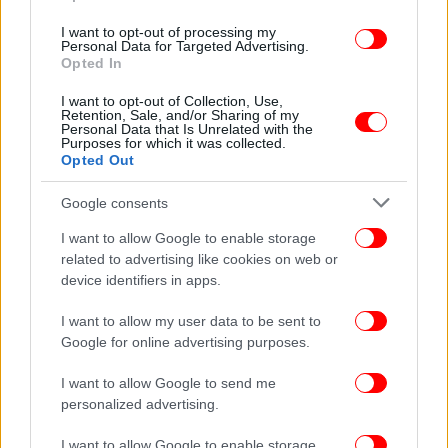
I want to opt-out of processing my
Personal Data for Targeted Advertising.
Opted In
I want to opt-out of Collection, Use,
ΕΛΛΑΔΑ
10/07/2026 09:45
Retention, Sale, and/or Sharing of my
Θρίλερ σε πτήση της Ryanair από Θεσσαλονίκη
Personal Data that Is Unrelated with the
Purposes for which it was collected.
για Μόναχο: Έσπασε το παράθυρο, επιβάτης
Opted Out
βγήκε ο μισός έξω, τον κράτησε η σύζυγός του
Google consents
I want to allow Google to enable storage
related to advertising like cookies on web or
device identifiers in apps.
I want to allow my user data to be sent to
Google for online advertising purposes.
I want to allow Google to send me
personalized advertising.
I want to allow Google to enable storage