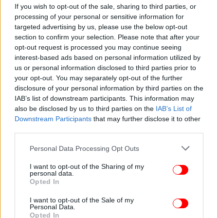
If you wish to opt-out of the sale, sharing to third parties, or
processing of your personal or sensitive information for
targeted advertising by us, please use the below opt-out
section to confirm your selection. Please note that after your
opt-out request is processed you may continue seeing
interest-based ads based on personal information utilized by
us or personal information disclosed to third parties prior to
your opt-out. You may separately opt-out of the further
ΕΛΛΑΔΑ
14/07/2026 14:56
disclosure of your personal information by third parties on the
Συγκλονίζει η σύζυγος του Σέρβου επιβάτη της
IAB’s list of downstream participants. This information may
Ryanair που βγήκε μισός έξω από το αεροπλάνο
also be disclosed by us to third parties on the
IAB’s List of
στα 20.000 πόδια -Σκηνικό πανικού
Downstream Participants
that may further disclose it to other
third parties.
Please note that this website/app uses one or more Google
Personal Data Processing Opt Outs
services and may gather and store information including but
not limited to your visit or usage behaviour. You may click to
I want to opt-out of the Sharing of my
personal data.
grant or deny consent to Google and its third-party tags to
Opted In
use your data for below specified purposes in below Google
consent section.
I want to opt-out of the Sale of my
Personal Data.
Opted In