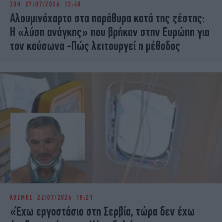
ΖΩΗ
27/07/2026 12:48
iBOOKS
ΖΩΔΙΑ
Αλουμινόχαρτο στα παράθυρα κατά της ζέστης:
OSCARS
THE OCEAN
Η «λύση ανάγκης» που βρήκαν στην Ευρώπη για
MEDIA
ELAMEFORA
τον καύσωνα -Πώς λειτουργεί η μέθοδος
NEWSLETTER
ΚΟΣΜΟΣ
22/07/2026 18:21
«Έχω εργοστάσιο στη Σερβία, τώρα δεν έχω