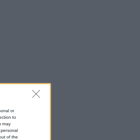
sonal or
ection to
ou may
 personal
out of the