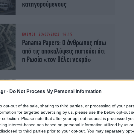
κατηγορούμενους
ΚΟΣΜΟΣ
23/07/2022 16:15
Panama Papers: Ο άνθρωπος πίσω
από τις αποκαλύψεις πιστεύει ότι
η Ρωσία «τον θέλει νεκρό»
ΚΟΣΜΟΣ
26/01/2022 03:43
.gr -
Do Not Process My Personal Information
Panama Papers: Πάνω από 30
πρόσωπα παραπέμπονται στην
to opt-out of the sale, sharing to third parties, or processing of your per
formation for targeted advertising by us, please use the below opt-out s
παναμαϊκή δικαιοσύνη
r selection. Please note that after your opt-out request is processed y
eing interest-based ads based on personal information utilized by us or
disclosed to third parties prior to your opt-out. You may separately opt-