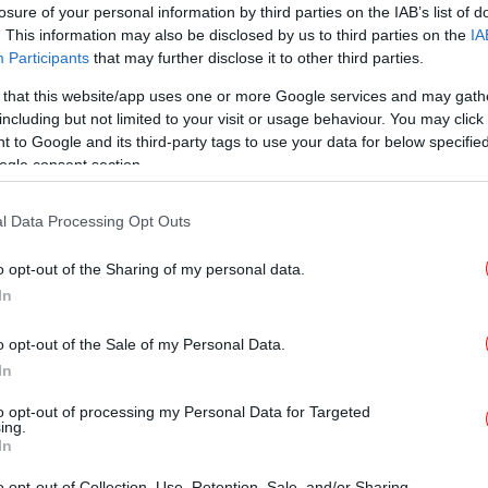
losure of your personal information by third parties on the IAB’s list of
. This information may also be disclosed by us to third parties on the
IA
ΚΟΣΜΟΣ
06/10/2021 15:22
Participants
that may further disclose it to other third parties.
Αναστασιάδης για Pandora Papers:
«Αναφέρεται απλώς η εταιρεία
 that this website/app uses one or more Google services and may gath
including but not limited to your visit or usage behaviour. You may click 
που φέρει το όνομά μου»
 to Google and its third-party tags to use your data for below specifi
ogle consent section.
ΚΟΣΜΟΣ
04/10/2021 06:50
l Data Processing Opt Outs
Pandora Papers: O κρυφός
πλούτος και τα μυστικά των
o opt-out of the Sharing of my personal data.
In
πλούσιων και ισχυρών -Οι
offshore ηγετών, σταρ,
o opt-out of the Sale of my Personal Data.
βασιλιάδων
In
to opt-out of processing my Personal Data for Targeted
ing.
In
ΚΟΣΜΟΣ
03/10/2021 20:14
o opt-out of Collection, Use, Retention, Sale, and/or Sharing