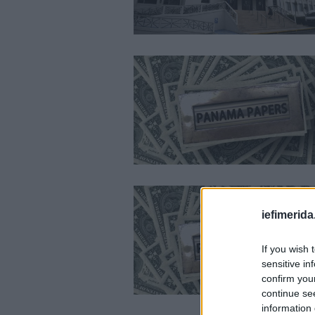
iefimerida
If you wish 
sensitive in
confirm you
continue se
information 