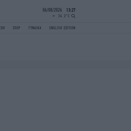
06/08/2026
13:27
34.2°C
ΖΩΗ
ΣΠΟΡ
ΓΥΝΑΙΚΑ
ENGLISH EDITION
ΕΛΛΑΔΑ
ΠΑΝΕΛΛΗΝΙΕΣ
ENGLISH EDITION
TRAVEL
ΟΛΥΜΠΙΑΚΟΙ ΑΓΩΝΕΣ
iAUTOKINITO
ΖΩΔΙΑ
ELAMEFORA