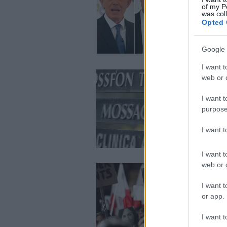
of my P
was col
Opted 
Google 
I want t
web or d
I want t
purpose
I want 
I want t
web or d
I want t
or app.
I want t