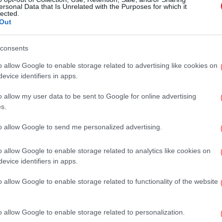
Pandora Papers: Αποκαλύψεις για
ersonal Data that Is Unrelated with the Purposes for which it
lected.
τις offshore των ισχυρών - Ποια
Out
πασίγνωστα ονόματα εμπλέκονται
consents
o allow Google to enable storage related to advertising like cookies on
evice identifiers in apps.
ΚΟΣΜΟΣ
20/10/2020 09:02
Panama Papers: Εντάλματα
o allow my user data to be sent to Google for online advertising
s.
σύλληψης των ιδρυτών της
εταιρείας Mossack Fonseca
to allow Google to send me personalized advertising.
o allow Google to enable storage related to analytics like cookies on
evice identifiers in apps.
ΚΟΣΜΟΣ
01/12/2019 07:40
Μάλτα: Συνταρακτικές
o allow Google to enable storage related to functionality of the website
αποκαλύψεις για τη δολοφονία
της δημοσιογράφου που
o allow Google to enable storage related to personalization.
ξεσκέπασε τα Panama Papers