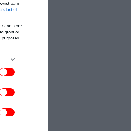
 downstream
B’s List of
er and store
to grant or
ed purposes