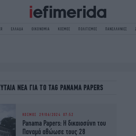
ER
ΕΛΛΑΔΑ
ΟΙΚΟΝΟΜΙΑ
ΚΟΣΜΟΣ
ΠΟΛΙΤΙΣΜΟΣ
ΠΑΝΕΛΛΗΝΙΕΣ
ΟΛΙΤΙΚΗ
NON PAPER
ΟΣΜΟΣ
ΠΟΛΙΤΙΣΜΟΣ
ΠΟΡ
ΓΥΝΑΙΚΑ
TORIES
ΕΚΛΟΓΕΣ
ΓΕΙΑ
DESIGN
ΛΕΥΤΑΙΑ ΝΕΑ ΓΙΑ ΤΟ TAG PANAMA PAPERS
REEN
PODCAST
GASTRONOMIE
iBOOKS
HE OCEAN
MEDIA
ΚΟΣΜΟΣ
29/06/2024 07:52
Panama Papers: Η δικαιοσύνη του
Παναμά αθώωσε τους 28