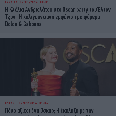
ΓΥΝΑΙΚΑ
17/03/2026 08:07
iBOOKS
ΖΩΔΙΑ
Η Κλέλια Ανδριολάτου στο Oscar party του Έλτον
OSCARS
THE OCEAN
Τζον -Η χολιγουντιανή εμφάνιση με φόρεμα
MEDIA
ELAMEFORA
Dolce & Gabbana
NEWSLETTER
OSCARS
17/03/2026 07:06
Πόσο αξίζει ένα Όσκαρ; Η έκπληξη με την