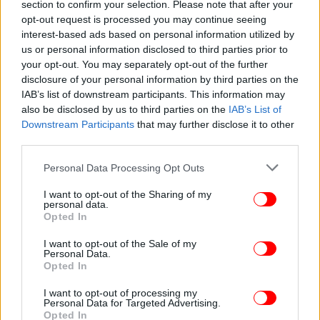
section to confirm your selection. Please note that after your
opt-out request is processed you may continue seeing
interest-based ads based on personal information utilized by
us or personal information disclosed to third parties prior to
your opt-out. You may separately opt-out of the further
OSCARS
15/03/2026 21:43
disclosure of your personal information by third parties on the
Όσκαρ 2026: Οι σταρ στο κόκκινο χαλί
IAB’s list of downstream participants. This information may
also be disclosed by us to third parties on the
IAB’s List of
-Εντυπωσιακές εμφανίσεις, δείτε φωτογραφίες
Downstream Participants
that may further disclose it to other
third parties.
Please note that this website/app uses one or more Google
Personal Data Processing Opt Outs
services and may gather and store information including but
not limited to your visit or usage behaviour. You may click to
I want to opt-out of the Sharing of my
personal data.
grant or deny consent to Google and its third-party tags to
Opted In
use your data for below specified purposes in below Google
consent section.
I want to opt-out of the Sale of my
Personal Data.
Opted In
I want to opt-out of processing my
Personal Data for Targeted Advertising.
Opted In