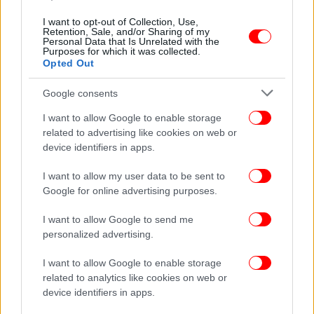
OSCARS
15/03/2026 20:46
I want to opt-out of Collection, Use,
Τα «τρελά» και πανάκριβα δώρα που θα λάβουν
Retention, Sale, and/or Sharing of my
Personal Data that Is Unrelated with the
οι φετινοί υποψήφιοι για Όσκαρ
Purposes for which it was collected.
Opted Out
Google consents
I want to allow Google to enable storage
related to advertising like cookies on web or
device identifiers in apps.
I want to allow my user data to be sent to
Google for online advertising purposes.
I want to allow Google to send me
personalized advertising.
I want to allow Google to enable storage
OSCARS
15/03/2026 19:24
related to analytics like cookies on web or
Teyana Taylor: Πώς το κορίτσι που χορογράφησε
device identifiers in apps.
την Beyoncé στα 15 της είναι υποψήφια για