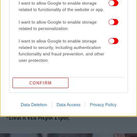
I want to allow Google to enable storage
Όσκαρ
related to functionality of the website or app.
I want to allow Google to enable storage
related to personalization.
I want to allow Google to enable storage
related to security, including authentication
functionality and fraud prevention, and other
user protection.
CONFIRM
OSCARS
15/03/2026 17:53
Data Deletion
Data Access
Privacy Policy
Η Έμμα Στόουν σπάει όλα τα ρεκόρ στα Όσκαρ
-Είναι η νέα Μέριλ Στριπ;