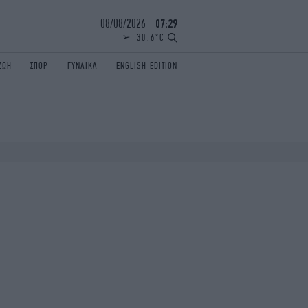
08/08/2026
07:29
30.6°C
ΖΩΗ
ΣΠΟΡ
ΓΥΝΑΙΚΑ
ENGLISH EDITION
ΕΛΛΑΔΑ
ΠΑΝΕΛΛΗΝΙΕΣ
ENGLISH EDITION
TRAVEL
ΟΛΥΜΠΙΑΚΟΙ ΑΓΩΝΕΣ
iAUTOKINITO
ΖΩΔΙΑ
ELAMEFORA