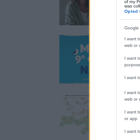
of my P
was col
Opted 
Google 
I want t
web or d
I want t
purpose
I want 
I want t
web or d
I want t
or app.
I want t