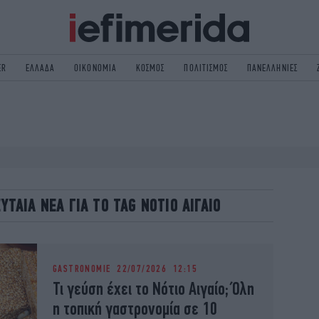
ER
ΕΛΛΑΔΑ
ΟΙΚΟΝΟΜΙΑ
ΚΟΣΜΟΣ
ΠΟΛΙΤΙΣΜΟΣ
ΠΑΝΕΛΛΗΝΙΕΣ
ΟΛΙΤΙΚΗ
NON PAPER
ΟΣΜΟΣ
ΠΟΛΙΤΙΣΜΟΣ
ΠΟΡ
ΓΥΝΑΙΚΑ
TORIES
ΕΚΛΟΓΕΣ
ΓΕΙΑ
DESIGN
ΕΥΤΑΙΑ ΝΕΑ ΓΙΑ ΤΟ TAG ΝΟΤΙΟ ΑΙΓΑΙΟ
REEN
PODCAST
GASTRONOMIE
iBOOKS
HE OCEAN
MEDIA
GASTRONOMIE
22/07/2026 12:15
Τι γεύση έχει το Νότιο Αιγαίο; Όλη
η τοπική γαστρονομία σε 10