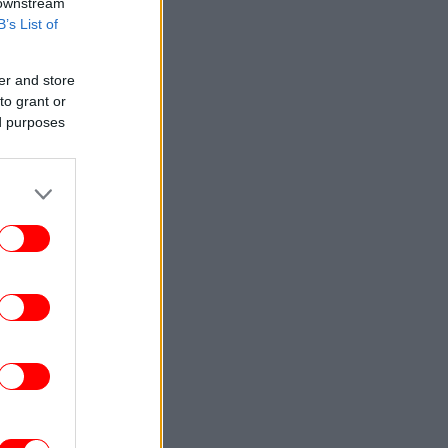
 downstream
B’s List of
er and store
to grant or
ed purposes