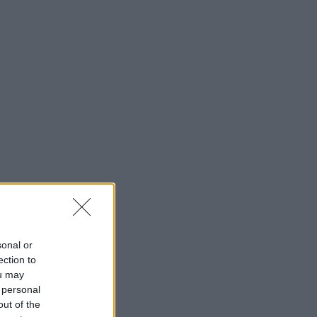
sonal or
ection to
ou may
 personal
out of the