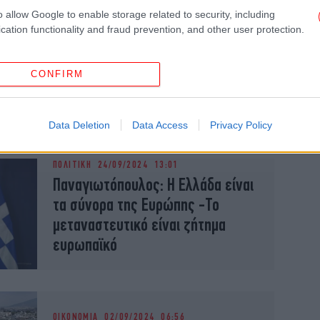
o allow Google to enable storage related to security, including
cation functionality and fraud prevention, and other user protection.
ΚΟΣΜΟΣ
05/03/2025 20:27
Ταξί: Οι αλλαγές για το Νότιο
Αιγαίο -Δεκτή η μεμβράνη
CONFIRM
χρωματισμού και πλαφόν στο 40%
για την αντικατάσταση 9θέσεων
Data Deletion
Data Access
Privacy Policy
ΠΟΛΙΤΙΚΗ
24/09/2024 13:01
Παναγιωτόπουλος: Η Ελλάδα είναι
τα σύνορα της Ευρώπης -Το
μεταναστευτικό είναι ζήτημα
ευρωπαϊκό
ΟΙΚΟΝΟΜΙΑ
02/09/2024 06:56