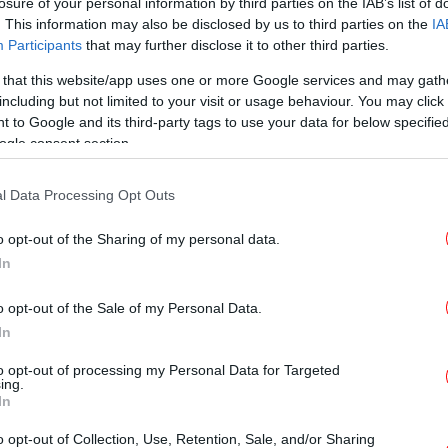
losure of your personal information by third parties on the IAB’s list of
ΕΛΛΑΔΑ
02/04/2026 08:47
. This information may also be disclosed by us to third parties on the
IA
10 μποφόρ στο Νότιο Αιγαίο:
Participants
that may further disclose it to other third parties.
Δέντρα ξεριζώθηκαν, πτήσεις
 that this website/app uses one or more Google services and may gath
ακυρώθηκαν -Ήχησε 112, κλειστά
including but not limited to your visit or usage behaviour. You may click 
σχολεία
 to Google and its third-party tags to use your data for below specifi
ogle consent section.
l Data Processing Opt Outs
ΕΛΛΑΔΑ
01/04/2026 09:37
o opt-out of the Sharing of my personal data.
Σε πλήρη εξέλιξη η κακοκαιρία στο
In
Νότιο Αιγαίο: Κλειστά τα σχολεία,
χωρίς ακτοπλοϊκά δρομολόγια
o opt-out of the Sale of my Personal Data.
In
to opt-out of processing my Personal Data for Targeted
GREEN
21/02/2026 10:01
ing.
In
Νότιο Αιγαίο: Χιλιάδες οικογένειες
συμμετέχουν σε μεγάλη επένδυση
o opt-out of Collection, Use, Retention, Sale, and/or Sharing