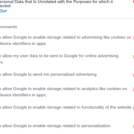
ersonal Data that Is Unrelated with the Purposes for which it
για το περιβάλλον -Την οικιακή
lected.
Out
κομποστοποίηση
consents
ΠΟΛΙΤΙΣΜΟΣ
12/09/2025 19:32
o allow Google to enable storage related to advertising like cookies on
ΜΟΥΣΙΚΩΣ - 9ο Φεστιβάλ Ν.
evice identifiers in apps.
Αιγαίου: Συναυλίες με ελεύθερη
o allow my user data to be sent to Google for online advertising
είσοδο από την Κρατική Ορχήστρα
s.
Αθηνών σε 9 νησιά
to allow Google to send me personalized advertising.
o allow Google to enable storage related to analytics like cookies on
ΕΛΛΑΔΑ
21/07/2025 11:25
evice identifiers in apps.
Αυτοί είναι οι χάρτες με τα δύο
Εθνικά Θαλάσσια Πάρκα -Τι
o allow Google to enable storage related to functionality of the website
αλλάζει πρακτικά με τη
θεσμοθέτησή τους
o allow Google to enable storage related to personalization.