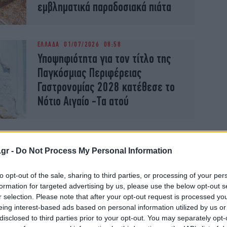
εμβληματικά παραδοσιακά πιάτα
ΕΛΛΑΔΑ
01/07/2026 08:58
Υποψηφιότητα για τον τίτλο της
Παγκόσμιας Περιφέρειας
Γαστρονομίας 2028 κατέθεσε το
Νότιο Αιγαίο -Τα ατού
TRAVEL
19/06/2026 12:07
Τα νησιά του Νοτίου Αιγαίου
.gr -
Do Not Process My Personal Information
«πρωταγωνιστούν» στην Times
to opt-out of the sale, sharing to third parties, or processing of your per
Square, στην καρδιά της Νέας
formation for targeted advertising by us, please use the below opt-out s
Υόρκης [βίντεο]
r selection. Please note that after your opt-out request is processed y
eing interest-based ads based on personal information utilized by us or
disclosed to third parties prior to your opt-out. You may separately opt-