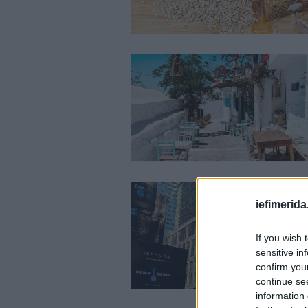
iefimerida
If you wish 
sensitive in
confirm you
continue se
information 