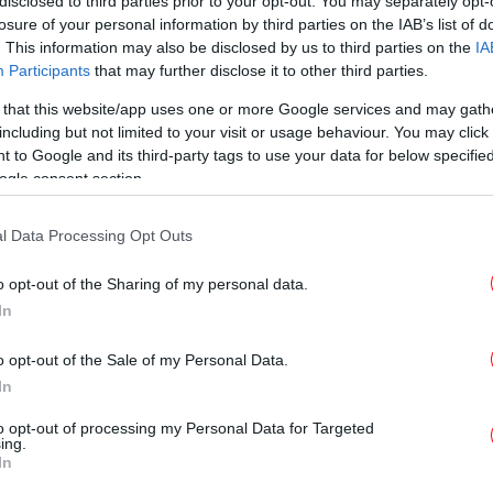
disclosed to third parties prior to your opt-out. You may separately opt-
losure of your personal information by third parties on the IAB’s list of
ΓΥΝΑΙΚΑ
13/04/2026 14:21
. This information may also be disclosed by us to third parties on the
IA
Μπέττυ Μαγγίρα-Δημήτρης
Participants
that may further disclose it to other third parties.
Μάζης: Στη Ρώμη για Πάσχα μαζί
 that this website/app uses one or more Google services and may gath
με τις κόρες τους
including but not limited to your visit or usage behaviour. You may click 
 to Google and its third-party tags to use your data for below specifi
ogle consent section.
ΖΩΗ
06/04/2026 23:19
l Data Processing Opt Outs
Βίκυ Καγιά: «Δεν μου λείπει η
τηλεόραση -Μου αρέσει που
o opt-out of the Sharing of my personal data.
κάπως έχω οργανώσει τη ζωή
In
μου»
o opt-out of the Sale of my Personal Data.
In
ΖΩΗ
12/02/2026 15:39
to opt-out of processing my Personal Data for Targeted
ing.
«FERTO MASSSS»: Το X έβγαλε
In
ήδη νικητή, τι έγραψαν για τους