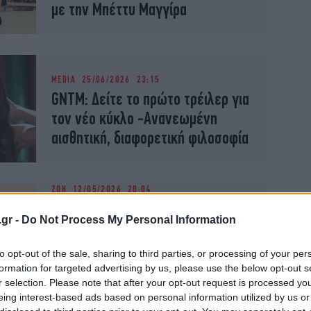
με την Μπέττυ Μαγγίρα
MEDIA
25/06/2026 23:15
GNTM: Δείτε το πρώτο τρέιλερ για
τον νέο κύκλο -Ανανεωμένη
αισθητική, διαφορετική φιλοσοφία
ΖΩΗ
12/05/2026 20:04
Η Ηλιάνα Παπαγεωργίου για GNTM:
.gr -
Do Not Process My Personal Information
«Ξεκινούν τα γυρίσματα - Ο
κόσμος ήθελε περισσότερα σχόλια
to opt-out of the sale, sharing to third parties, or processing of your per
στο τραπέζι»
formation for targeted advertising by us, please use the below opt-out s
r selection. Please note that after your opt-out request is processed y
eing interest-based ads based on personal information utilized by us or