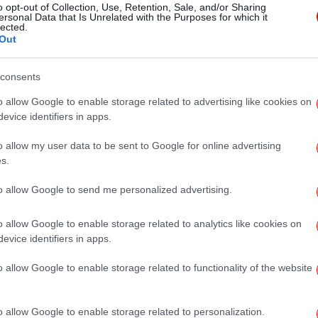
o opt-out of Collection, Use, Retention, Sale, and/or Sharing
διαγωνιζόμενους, το φόρεμα της
ersonal Data that Is Unrelated with the Purposes for which it
lected.
Μαγγίρα, την Κατερίνα Βρανά
Out
consents
o allow Google to enable storage related to advertising like cookies on
ΖΩΗ
12/02/2026 13:20
evice identifiers in apps.
Το «Χ» παίρνει θέση για το beef
Μαγγίρα-Παπανώτα - Τρελά
o allow my user data to be sent to Google for online advertising
σχόλια
s.
to allow Google to send me personalized advertising.
ΖΩΗ
12/02/2026 12:06
o allow Google to enable storage related to analytics like cookies on
Eurovision 2026: Όλα όσα έγιναν
evice identifiers in apps.
στον Α' ημιτελικό -Οι τρεις
o allow Google to enable storage related to functionality of the website
παρουσιαστές και οι υποψήφιοι
που πέρασαν στον τελικό
[εικόνες, βίντεο]
o allow Google to enable storage related to personalization.