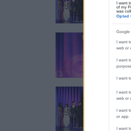
I want t
of my P
was col
Opted 
Google 
I want t
web or d
I want t
purpose
I want 
I want t
web or d
I want t
or app.
I want t