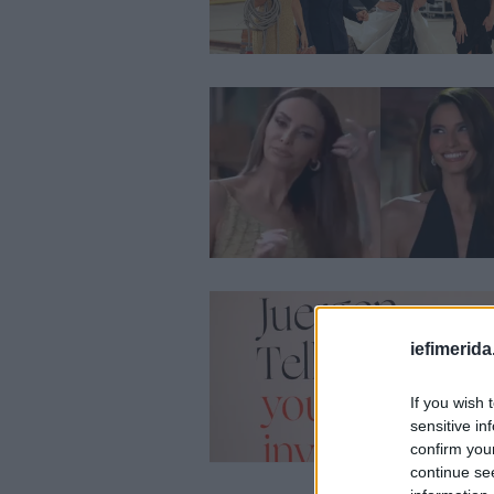
iefimerida
If you wish 
sensitive in
confirm you
continue se