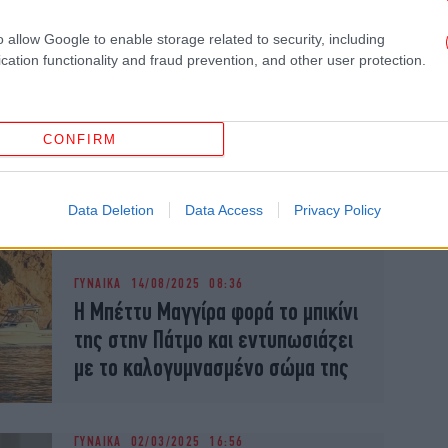
o allow Google to enable storage related to security, including
cation functionality and fraud prevention, and other user protection.
ΕΛΛΑΔΑ
11/02/2026 22:11
Eurovision 2026: Με κατακόκκινο
φόρεμα-κορσέ η Μπέττυ Μαγγίρα
CONFIRM
-«Καλλονή», ενθουσιάστηκαν οι
τηλεθεατές
Data Deletion
Data Access
Privacy Policy
ΓΥΝΑΙΚΑ
14/08/2025 08:36
Η Μπέττυ Μαγγίρα φορά το μπικίνι
της στην Πάτμο και εντυπωσιάζει
με το καλογυμνασμένο σώμα της
ΓΥΝΑΙΚΑ
02/03/2025 16:56