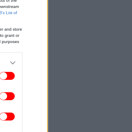
out of the
 downstream
B’s List of
er and store
to grant or
ed purposes