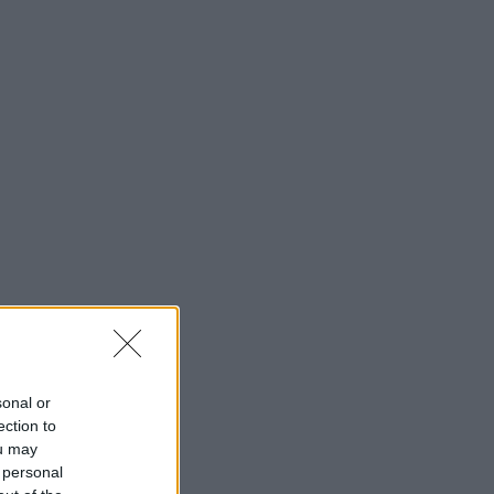
sonal or
ection to
ou may
 personal