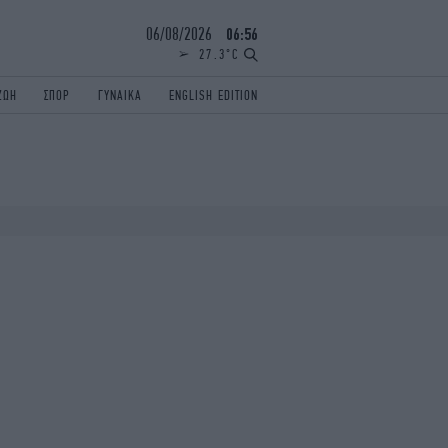
06/08/2026
06:56
27.3°C
ΖΩΗ
ΣΠΟΡ
ΓΥΝΑΙΚΑ
ENGLISH EDITION
ΕΛΛΑΔΑ
ΠΑΝΕΛΛΗΝΙΕΣ
ENGLISH EDITION
TRAVEL
ΟΛΥΜΠΙΑΚΟΙ ΑΓΩΝΕΣ
iAUTOKINITO
ΖΩΔΙΑ
ELAMEFORA