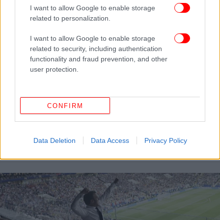
I want to allow Google to enable storage
related to personalization.
I want to allow Google to enable storage
related to security, including authentication
functionality and fraud prevention, and other
user protection.
ΣΠΟΡ
16/07/2018 21:25
CONFIRM
Επεσαν τα τείχη: Η υποδοχή των Παγκόσμιων
Πρωταθλητών στο Παρίσι -Χιλιάδες κόσμου
Data Deletion
Data Access
Privacy Policy
στους δρόμους [εικόνες & βίντεο]