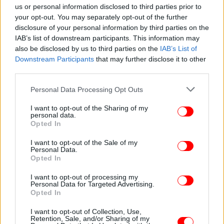
us or personal information disclosed to third parties prior to
του Γάλλου διεθνούς Eμπαπέ [βίντεο]
your opt-out. You may separately opt-out of the further
disclosure of your personal information by third parties on the
IAB’s list of downstream participants. This information may
also be disclosed by us to third parties on the
IAB’s List of
Downstream Participants
that may further disclose it to other
third parties.
Please note that this website/app uses one or more Google
Personal Data Processing Opt Outs
services and may gather and store information including but
not limited to your visit or usage behaviour. You may click to
I want to opt-out of the Sharing of my
personal data.
grant or deny consent to Google and its third-party tags to
Opted In
use your data for below specified purposes in below Google
consent section.
I want to opt-out of the Sale of my
Personal Data.
Opted In
ΚΟΣΜΟΣ
17/07/2018 09:24
Η απόλυτη σταρ της Κροατίας στο Μουντιάλ ήταν
I want to opt-out of processing my
Personal Data for Targeted Advertising.
γυναίκα -Η πρόεδρος έκλεψε την παράσταση
Opted In
[εικόνες & βίντεο]
I want to opt-out of Collection, Use,
Retention, Sale, and/or Sharing of my