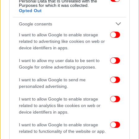
Personal Data that Is Unrelated with the
Purposes for which it was collected.
Opted Out
Google consents
I want to allow Google to enable storage
related to advertising like cookies on web or
device identifiers in apps.
I want to allow my user data to be sent to
Google for online advertising purposes.
I want to allow Google to send me
ΚΟΣΜΟΣ
16/07/2018 23:04
personalized advertising.
Η Μπριζίτ Μακρόν πανηγύρισε με την ψυχή της
I want to allow Google to enable storage
το Μουντιάλ -Παρέα με τους παίκτες στο
related to analytics like cookies on web or
Μέγαρο των Ηλυσίων [εικόνες]
device identifiers in apps.
I want to allow Google to enable storage
related to functionality of the website or app.