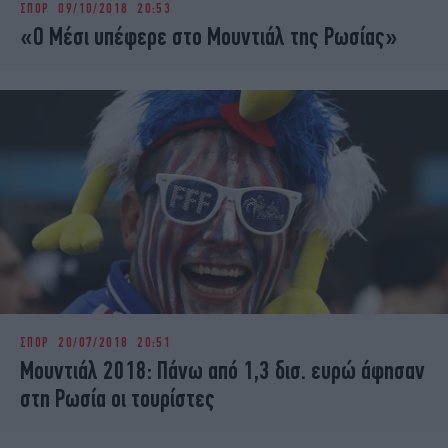
ΣΠΟΡ
09/10/2018 20:53
iBOOKS
ΖΩΔΙΑ
«Ο Μέσι υπέφερε στο Μουντιάλ της Ρωσίας»
OSCARS
THE OCEAN
MEDIA
ELAMEFORA
NEWSLETTER
ΣΠΟΡ
20/07/2018 20:51
Μουντιάλ 2018: Πάνω από 1,3 δισ. ευρώ άφησαν
στη Ρωσία οι τουρίστες