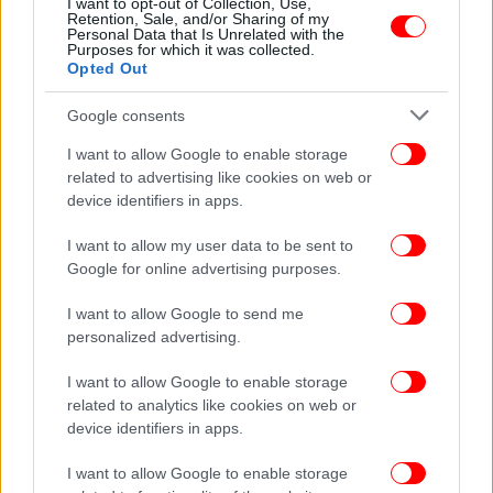
I want to opt-out of Collection, Use,
«Εξάψαλμος» Αμβρόσιου σε Τσίπρα: Είναι άθεος,
Retention, Sale, and/or Sharing of my
Personal Data that Is Unrelated with the
αντίχριστος πρωθυπουργός, δεν έχει τσίπα
Purposes for which it was collected.
Opted Out
Google consents
I want to allow Google to enable storage
related to advertising like cookies on web or
device identifiers in apps.
I want to allow my user data to be sent to
Google for online advertising purposes.
I want to allow Google to send me
personalized advertising.
I want to allow Google to enable storage
ΕΛΛΑΔΑ
23/03/2016 11:31
related to analytics like cookies on web or
Αμβρόσιος: Να μη μολύνουν την περιοχή μας τα
device identifiers in apps.
στίφη των προσφύγων ισλαμιστών [εικόνα]
I want to allow Google to enable storage