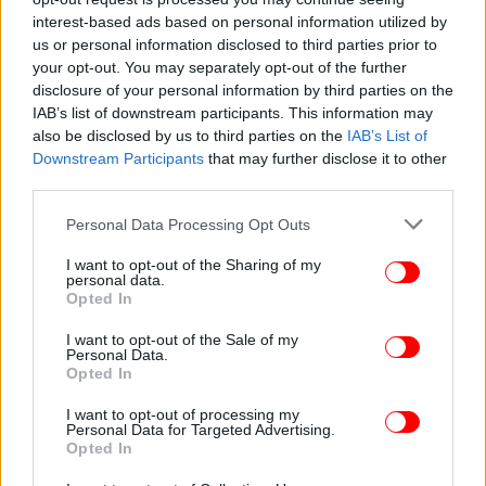
interest-based ads based on personal information utilized by
us or personal information disclosed to third parties prior to
your opt-out. You may separately opt-out of the further
ΕΛΛΑΔΑ
24/07/2018 22:13
disclosure of your personal information by third parties on the
Ενας διάκος απαντά στο παραλήρημα Αμβρόσιου:
IAB’s list of downstream participants. This information may
also be disclosed by us to third parties on the
IAB’s List of
«Σκάσε επιτέλους!»
Downstream Participants
that may further disclose it to other
third parties.
Please note that this website/app uses one or more Google
Personal Data Processing Opt Outs
services and may gather and store information including but
not limited to your visit or usage behaviour. You may click to
I want to opt-out of the Sharing of my
personal data.
grant or deny consent to Google and its third-party tags to
Opted In
use your data for below specified purposes in below Google
consent section.
I want to opt-out of the Sale of my
Personal Data.
Opted In
I want to opt-out of processing my
Personal Data for Targeted Advertising.
Opted In
ΕΛΛΑΔΑ
29/12/2017 23:12