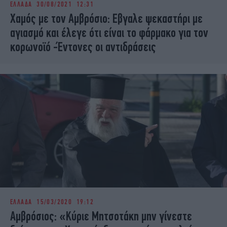
ΕΛΛΑΔΑ
30/08/2021 12:31
iBOOKS
ΖΩΔΙΑ
Χαμός με τον Αμβρόσιο: Εβγαλε ψεκαστήρι με
OSCARS
THE OCEAN
αγιασμό και έλεγε ότι είναι το φάρμακο για τον
MEDIA
ELAMEFORA
κορωνοϊό -Έντονες οι αντιδράσεις
NEWSLETTER
ΕΛΛΑΔΑ
15/03/2020 19:12
Αμβρόσιος: «Κύριε Μητσοτάκη μην γίνεστε