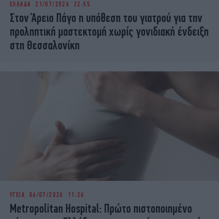
ΕΛΛΑΔΑ
21/07/2026 22:55
iBOOKS
ΖΩΔΙΑ
Στον Άρειο Πάγο η υπόθεση του γιατρού για την
OSCARS
THE OCEAN
προληπτική μαστεκτομή χωρίς γονιδιακή ένδειξη
MEDIA
ELAMEFORA
στη Θεσσαλονίκη
NEWSLETTER
ΥΓΕΙΑ
06/07/2026 11:26
Metropolitan Hospital: Πρώτο πιστοποιημένο