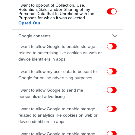
Σοφία Φυρού για τη διπλή μαστεκτομή: Έμεινα
I want to opt-out of Collection, Use,
Retention, Sale, and/or Sharing of my
για δυο μήνες χωρίς στήθος, ήταν βαρύ [βίντεο]
Personal Data that Is Unrelated with the
Purposes for which it was collected.
Opted Out
Google consents
I want to allow Google to enable storage
related to advertising like cookies on web or
device identifiers in apps.
I want to allow my user data to be sent to
Google for online advertising purposes.
I want to allow Google to send me
personalized advertising.
ΖΩΗ
12/05/2025 12:20
I want to allow Google to enable storage
Σοφία Φυρού: Η φωτό με μαγιό μετά τη διπλή
related to analytics like cookies on web or
device identifiers in apps.
μαστεκτομή -«Δεν χρειάζεται να φοβάστε πως
θα χαθεί η θηλυκότητά σας»
I want to allow Google to enable storage