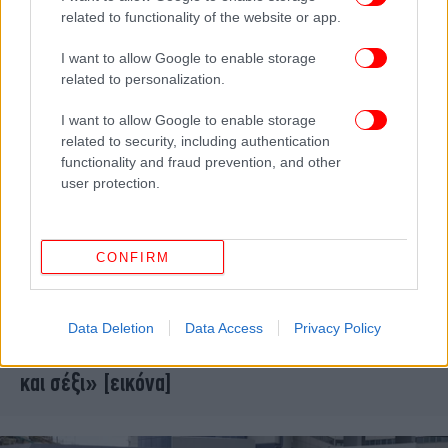
related to functionality of the website or app.
I want to allow Google to enable storage
related to personalization.
I want to allow Google to enable storage
related to security, including authentication
functionality and fraud prevention, and other
user protection.
CONFIRM
ΓΥΝΑΙΚΑ
12/05/2025 10:09
Η Σοφία Φυρού ποζάρει με μπικίνι μετά τη διπλή
Data Deletion
Data Access
Privacy Policy
μαστεκτομή -«Μπορούμε να είμαστε και υγιείς
και σέξι» [εικόνα]