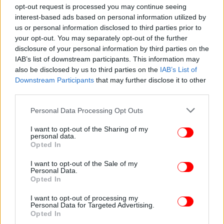
opt-out request is processed you may continue seeing
interest-based ads based on personal information utilized by
us or personal information disclosed to third parties prior to
your opt-out. You may separately opt-out of the further
ΥΓΕΙΑ
19/09/2025 15:01
disclosure of your personal information by third parties on the
Ρομποτική Μαστεκτομή: Η Επανάσταση στη
IAB’s list of downstream participants. This information may
Χειρουργική Μαστού
also be disclosed by us to third parties on the
IAB’s List of
Downstream Participants
that may further disclose it to other
third parties.
Please note that this website/app uses one or more Google
Personal Data Processing Opt Outs
services and may gather and store information including but
not limited to your visit or usage behaviour. You may click to
I want to opt-out of the Sharing of my
personal data.
grant or deny consent to Google and its third-party tags to
Opted In
use your data for below specified purposes in below Google
consent section.
I want to opt-out of the Sale of my
Personal Data.
Opted In
I want to opt-out of processing my
Personal Data for Targeted Advertising.
Opted In
ΖΩΗ
14/05/2025 16:25