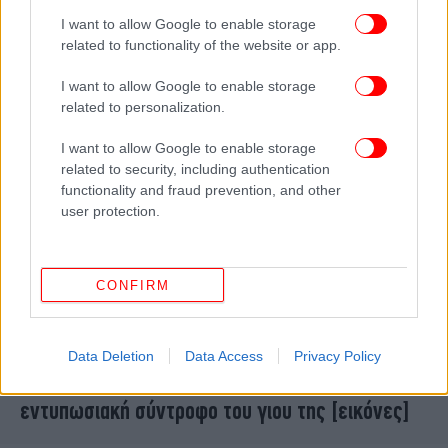
κακοποιημένα παιδιά, μου λένε ότι θα ήθελαν να
I want to allow Google to enable storage
με έχουν πατέρα»
related to functionality of the website or app.
I want to allow Google to enable storage
related to personalization.
I want to allow Google to enable storage
related to security, including authentication
functionality and fraud prevention, and other
user protection.
CONFIRM
ΖΩΗ
06/01/2025 09:35
Data Deletion
Data Access
Privacy Policy
Έλενα Τσαβαλιά: Κυριακάτικη βόλτα με την
εντυπωσιακή σύντροφο του γιου της [εικόνες]