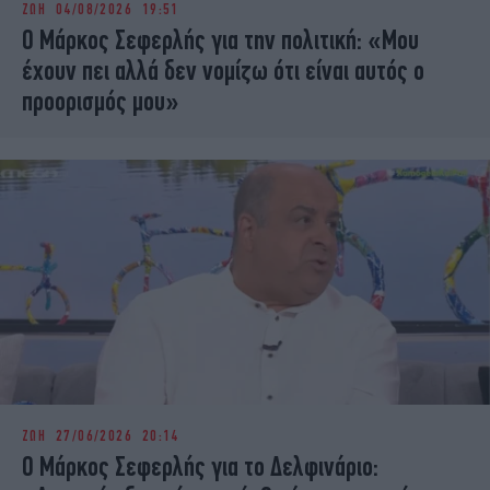
ΖΩΗ
04/08/2026 19:51
iBOOKS
ΖΩΔΙΑ
Ο Μάρκος Σεφερλής για την πολιτική: «Μου
OSCARS
THE OCEAN
έχουν πει αλλά δεν νομίζω ότι είναι αυτός ο
MEDIA
ELAMEFORA
προορισμός μου»
NEWSLETTER
ΖΩΗ
27/06/2026 20:14
Ο Μάρκος Σεφερλής για το Δελφινάριο: