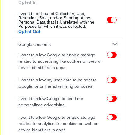
Opted In
ΖΩΗ
02/05/2025 22:21
Μάρκος Σεφερλής: Κατέθεσα πρόταση για να
I want to opt-out of Collection, Use,
Retention, Sale, and/or Sharing of my
παίξω στην Επίδαυρο, αλλά δεν ευδοκίμησε -Δεν
Personal Data that Is Unrelated with the
Purposes for which it was collected.
θα ξαναπροσπαθήσω
Opted Out
Google consents
I want to allow Google to enable storage
related to advertising like cookies on web or
device identifiers in apps.
I want to allow my user data to be sent to
Google for online advertising purposes.
I want to allow Google to send me
personalized advertising.
I want to allow Google to enable storage
related to analytics like cookies on web or
ΖΩΗ
22/01/2025 06:52
device identifiers in apps.
Σεφερλής: «Μου στέλνουν μηνύματα