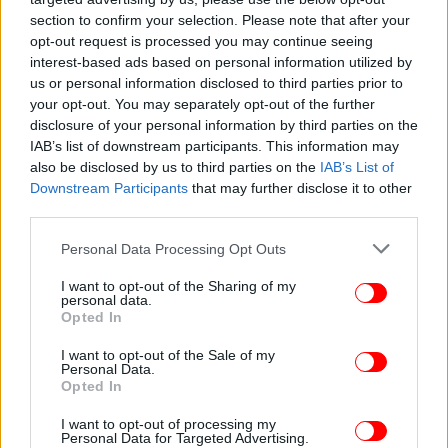
section to confirm your selection. Please note that after your
opt-out request is processed you may continue seeing
interest-based ads based on personal information utilized by
ΖΩΗ
08/09/2025 23:55
us or personal information disclosed to third parties prior to
«Ευτυχώς που ξέχασα να μεγαλώσω»: Το
your opt-out. You may separately opt-out of the further
disclosure of your personal information by third parties on the
μήνυμα του Μάρκου Σεφερλή για τα 57α
IAB’s list of downstream participants. This information may
γενέθλιά του
also be disclosed by us to third parties on the
IAB’s List of
Downstream Participants
that may further disclose it to other
third parties.
Please note that this website/app uses one or more Google
Personal Data Processing Opt Outs
services and may gather and store information including but
not limited to your visit or usage behaviour. You may click to
I want to opt-out of the Sharing of my
personal data.
grant or deny consent to Google and its third-party tags to
Opted In
use your data for below specified purposes in below Google
consent section.
I want to opt-out of the Sale of my
Personal Data.
Opted In
I want to opt-out of processing my
Personal Data for Targeted Advertising.