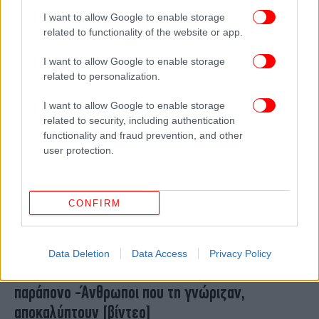
για τα γυρίσματα ταινίας, πήγε σε άσχετη κηδεία
I want to allow Google to enable storage
και άρχισε το κλάμα
related to functionality of the website or app.
I want to allow Google to enable storage
related to personalization.
I want to allow Google to enable storage
related to security, including authentication
functionality and fraud prevention, and other
user protection.
CONFIRM
ΖΩΗ
22/11/2022 18:02
Data Deletion
Data Access
Privacy Policy
Αλίκη Βουγιουκλάκη: Αυτό ήταν το μεγάλο της
παράπονο -Άνθρωποι που τη γνώριζαν,
αποκαλύπτουν [βίντεο]