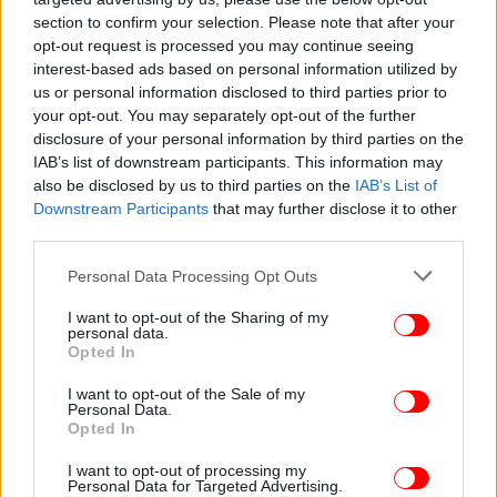
section to confirm your selection. Please note that after your
opt-out request is processed you may continue seeing
interest-based ads based on personal information utilized by
ΖΩΗ
19/09/2024 22:00
us or personal information disclosed to third parties prior to
Αποκαλύψεις από Μάκη Δελαπόρτα: «Ο
your opt-out. You may separately opt-out of the further
disclosure of your personal information by third parties on the
Παπαμιχαήλ είχε σχέση με Τουρκάλα σταρ και η
IAB’s list of downstream participants. This information may
Βουγιουκλάκη ήταν έξαλλη»
also be disclosed by us to third parties on the
IAB’s List of
Downstream Participants
that may further disclose it to other
third parties.
Please note that this website/app uses one or more Google
Personal Data Processing Opt Outs
services and may gather and store information including but
not limited to your visit or usage behaviour. You may click to
I want to opt-out of the Sharing of my
personal data.
grant or deny consent to Google and its third-party tags to
Opted In
use your data for below specified purposes in below Google
consent section.
I want to opt-out of the Sale of my
Personal Data.
Opted In
I want to opt-out of processing my
Personal Data for Targeted Advertising.