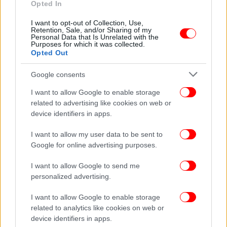
Opted In
ΖΩΗ
21/07/2023 17:01
Το Ρετιρέ: Η κωμική σειρά που δεν
I want to opt-out of Collection, Use,
Retention, Sale, and/or Sharing of my
ολοκληρώθηκε ποτέ και εξακολουθεί να
Personal Data that Is Unrelated with the
Purposes for which it was collected.
καταγράφει υψηλά νούμερα τηλεθέασης
Opted Out
Google consents
I want to allow Google to enable storage
related to advertising like cookies on web or
device identifiers in apps.
I want to allow my user data to be sent to
Google for online advertising purposes.
I want to allow Google to send me
personalized advertising.
I want to allow Google to enable storage
related to analytics like cookies on web or
ΖΩΗ
28/03/2023 15:04
device identifiers in apps.
Ο Δελαπόρτας περιγράφει πώς η Χρονοπούλου,