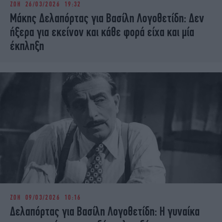
ΖΩΗ
26/03/2026 19:32
iBOOKS
ΖΩΔΙΑ
Μάκης Δελαπόρτας για Βασίλη Λογοθετίδη: Δεν
OSCARS
THE OCEAN
ήξερα για εκείνον και κάθε φορά είχα και μία
MEDIA
ELAMEFORA
έκπληξη
NEWSLETTER
ΖΩΗ
09/03/2026 10:16
Δελαπόρτας για Βασίλη Λογοθετίδη: Η γυναίκα