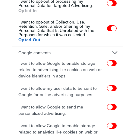
I want to opt-out of processing my
Personal Data for Targeted Advertising.
Opted In
ΖΩΗ
13/04/2026 09:30
Λόρεν Σάντζες: «Θα έκανα παιδί με τον Τζεφ
I want to opt-out of Collection, Use,
Retention, Sale, and/or Sharing of my
Μπέζος, αύριο κιόλας» -Τι απαντά στις φήμες
Personal Data that Is Unrelated with the
Purposes for which it was collected.
για φλερτ με τον Ντι Κάπριο
Opted Out
Google consents
I want to allow Google to enable storage
related to advertising like cookies on web or
device identifiers in apps.
I want to allow my user data to be sent to
Google for online advertising purposes.
I want to allow Google to send me
personalized advertising.
I want to allow Google to enable storage
related to analytics like cookies on web or
ΖΩΗ
17/03/2026 13:10