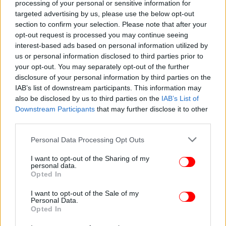
processing of your personal or sensitive information for
targeted advertising by us, please use the below opt-out
section to confirm your selection. Please note that after your
opt-out request is processed you may continue seeing
interest-based ads based on personal information utilized by
ΖΩΗ
29/04/2026 10:26
us or personal information disclosed to third parties prior to
Με σούπερ σέξι, πληθωρικό ντεκολτέ στον
your opt-out. You may separately opt-out of the further
disclosure of your personal information by third parties on the
Λευκό Οίκο η Λόρεν Σάντσεζ -«Πέταξε έξω τα
IAB’s list of downstream participants. This information may
στήθη της», βροχή τα σχόλια
also be disclosed by us to third parties on the
IAB’s List of
Downstream Participants
that may further disclose it to other
third parties.
Please note that this website/app uses one or more Google
Personal Data Processing Opt Outs
services and may gather and store information including but
not limited to your visit or usage behaviour. You may click to
I want to opt-out of the Sharing of my
personal data.
grant or deny consent to Google and its third-party tags to
Opted In
use your data for below specified purposes in below Google
consent section.
I want to opt-out of the Sale of my
Personal Data.
Opted In