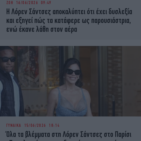
ΖΩΗ
16/06/2026 09:49
iBOOKS
ΖΩΔΙΑ
Η Λόρεν Σάντσεζ αποκαλύπτει ότι έχει δυσλεξία
OSCARS
THE OCEAN
και εξηγεί πώς τα κατάφερε ως παρουσιάστρια,
MEDIA
ELAMEFORA
ενώ έκανε λάθη στον αέρα
NEWSLETTER
ΓΥΝΑΙΚΑ
15/06/2026 18:14
Όλα τα βλέμματα στη Λόρεν Σάντσεζ στο Παρίσι