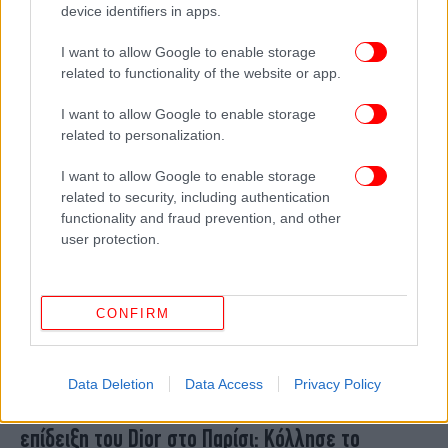
device identifiers in apps.
Λόρεν Σάντσεζ και Κρις Τζένερ ήταν σαν
δίδυμες στο πάρτι των Όσκαρ -Είχαν ίδιο
I want to allow Google to enable storage
πρόσωπο, λένε στα social
related to functionality of the website or app.
I want to allow Google to enable storage
related to personalization.
I want to allow Google to enable storage
related to security, including authentication
functionality and fraud prevention, and other
user protection.
CONFIRM
ΖΩΗ
27/01/2026 10:30
Data Deletion
Data Access
Privacy Policy
Παραλίγο ατύχημα για τη Λόρεν Σάντσεζ στην
επίδειξη του Dior στο Παρίσι: Κόλλησε το