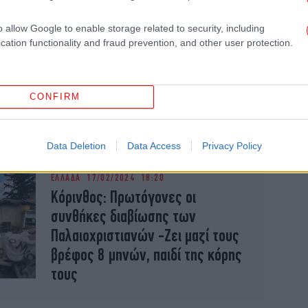
o allow Google to enable storage related to security, including
cation functionality and fraud prevention, and other user protection.
ΕΛΛΑΔΑ
19/02/2024 11:15
Τι υποστηρίζει ο δικηγόρος του
45χρονου «Παλαιοχριστιανού»
CONFIRM
για τον τρόπο ζωής τους
-«Θεωρώ θα αφεθεί ελεύθερος»
Data Deletion
Data Access
Privacy Policy
ΕΛΛΑΔΑ
17/02/2024 18:20
Κόρινθος: Πρωτόγονες οι
συνθήκες διαβίωσης των
Παλαιοχριστιανών -Ζει μαζί τους
βρέφος 8 μηνών, παιδί της κόρης
τους