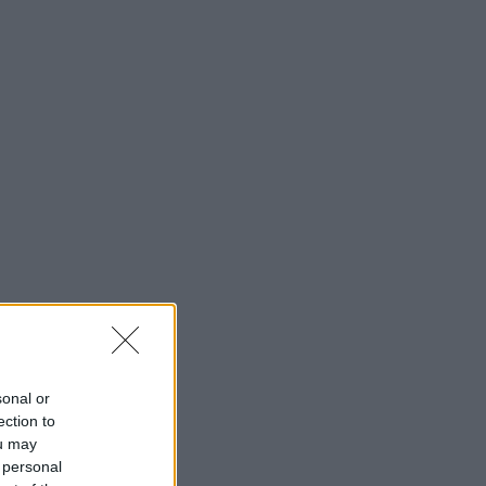
sonal or
ection to
ou may
 personal