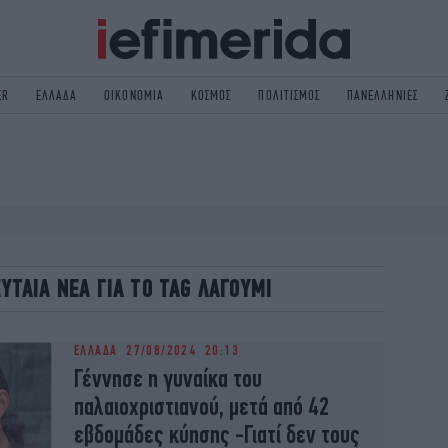
ER
ΕΛΛΑΔΑ
ΟΙΚΟΝΟΜΙΑ
ΚΟΣΜΟΣ
ΠΟΛΙΤΙΣΜΟΣ
ΠΑΝΕΛΛΗΝΙΕΣ
ΟΛΙΤΙΚΗ
NON PAPER
ΟΣΜΟΣ
ΠΟΛΙΤΙΣΜΟΣ
ΠΟΡ
ΓΥΝΑΙΚΑ
TORIES
ΕΚΛΟΓΕΣ
ΓΕΙΑ
DESIGN
ΕΥΤΑΙΑ ΝΕΑ ΓΙΑ ΤΟ TAG ΛΑΓΟΥΜΙ
REEN
PODCAST
GASTRONOMIE
iBOOKS
ΕΛΛΑΔΑ
27/08/2024 20:13
HE OCEAN
MEDIA
Γέννησε η γυναίκα του
παλαιοχριστιανού, μετά από 42
εβδομάδες κύησης -Γιατί δεν τους