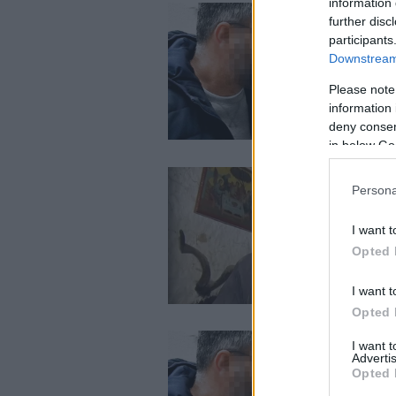
information 
further disc
participants
Downstream 
Please note
information 
deny consent
in below Go
Persona
I want t
Opted 
I want t
Opted 
I want 
Advertis
Opted 