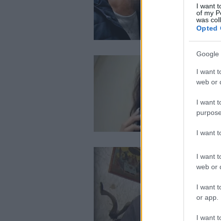
I want t
of my P
was col
Opted 
Google 
I want t
web or d
I want t
purpose
I want 
I want t
web or d
I want t
or app.
I want t