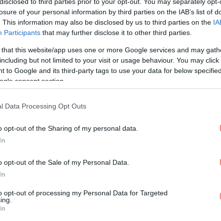
disclosed to third parties prior to your opt-out. You may separately opt-
ΕΛΛΑΔΑ
22/02/2024 10:00
losure of your personal information by third parties on the IAB’s list of
Αντιδήμαρχος Ερέτριας για τον
. This information may also be disclosed by us to third parties on the
IA
45χρονο Παλαιοχριστιανό:
Participants
that may further disclose it to other third parties.
«Προχωρήσαμε στις διαδικασίες
 that this website/app uses one or more Google services and may gath
που προβλέπει ο νόμος»
including but not limited to your visit or usage behaviour. You may click 
 to Google and its third-party tags to use your data for below specifi
ogle consent section.
l Data Processing Opt Outs
ΕΛΛΑΔΑ
21/02/2024 15:09
Ο παλαιοχριστιανός της Κορινθίας
o opt-out of the Sharing of my personal data.
δούλευε με στικάκι ίντερνετ από
In
το λαγούμι στον δήμο Ερέτριας
o opt-out of the Sale of my Personal Data.
In
ΕΛΛΑΔΑ
21/02/2024 13:56
to opt-out of processing my Personal Data for Targeted
Στον ανακριτή ο 45χρονος
ing.
In
«Παλαιοχριστιανός» από την