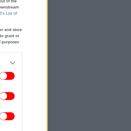
out of the
 downstream
B’s List of
er and store
to grant or
ed purposes