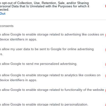
o opt-out of Collection, Use, Retention, Sale, and/or Sharing
Κορινθία -Οι κατηγορίες που
ersonal Data that Is Unrelated with the Purposes for which it
lected.
αντιμετωπίζει [εικόνες]
Out
consents
ΕΛΛΑΔΑ
21/02/2024 08:30
Αδελφή παλαιοχριστιανού: «Δεν
o allow Google to enable storage related to advertising like cookies on
evice identifiers in apps.
πίστευα ότι θα δω κάτι τέτοιο»,
λέει για το λαγούμι όπου έμενε η
o allow my user data to be sent to Google for online advertising
οικογένεια
s.
to allow Google to send me personalized advertising.
ΕΛΛΑΔΑ
20/02/2024 11:45
o allow Google to enable storage related to analytics like cookies on
Νονά οικογένειας
evice identifiers in apps.
«παλαιοχριστιανών»: «Ο
o allow Google to enable storage related to functionality of the website
Μανώλης δεν θα έβλαπτε ποτέ
παιδί, φοβάμαι μην πάει και
φουντάρει»
o allow Google to enable storage related to personalization.