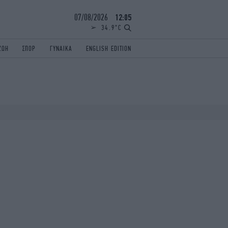
07/08/2026
12:05
34.9°C
ΖΩΗ
ΣΠΟΡ
ΓΥΝΑΙΚΑ
ENGLISH EDITION
ΕΛΛΑΔΑ
ΠΑΝΕΛΛΗΝΙΕΣ
ENGLISH EDITION
TRAVEL
ΟΛΥΜΠΙΑΚΟΙ ΑΓΩΝΕΣ
iAUTOKINITO
ΖΩΔΙΑ
ELAMEFORA