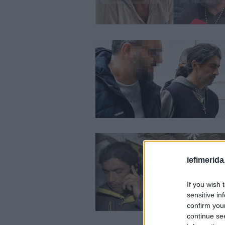
iefimerida
If you wish 
sensitive in
confirm you
continue se