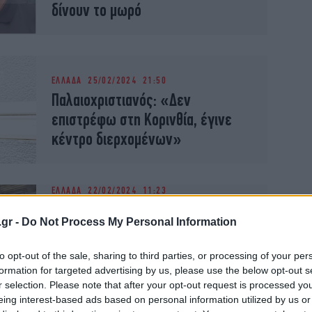
δίνουν το μωρό
ΕΛΛΑΔΑ
25/02/2024 21:50
Παλαιοχριστιανός: «Δεν
επιστρέφω στη Κορινθία, έγινε
κέντρο διερχομένων»
ΕΛΛΑΔΑ
22/02/2024 11:23
Δημοτική υπάλληλος και η
.gr -
Do Not Process My Personal Information
σύζυγος του «παλαιοχριστιανού»
-Εργάστηκε με συμβάσεις στο
to opt-out of the sale, sharing to third parties, or processing of your per
Δασαρχείο Αττικής
formation for targeted advertising by us, please use the below opt-out s
r selection. Please note that after your opt-out request is processed y
eing interest-based ads based on personal information utilized by us or