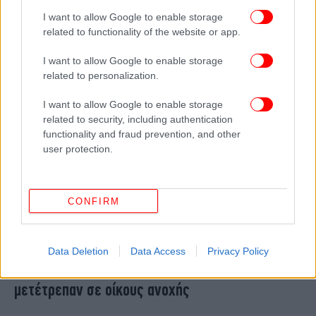
μαστροπείας
I want to allow Google to enable storage
related to functionality of the website or app.
I want to allow Google to enable storage
related to personalization.
I want to allow Google to enable storage
related to security, including authentication
functionality and fraud prevention, and other
user protection.
CONFIRM
ΕΛΛΑΔΑ
15/06/2024 11:06
Μεταξουργείο: Εξαρθρώθηκε κύκλωμα
Data Deletion
Data Access
Privacy Policy
μαστροπείας -Μίσθωναν σπίτια και τα
μετέτρεπαν σε οίκους ανοχής