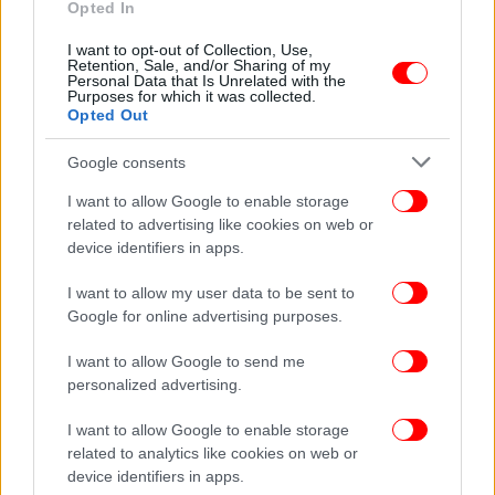
Opted In
Εξαρθρώθηκε μεγάλο κύκλωμα μαστροπείας
-Πώς παγίδευαν τα θύματά τους, 26 συλλήψεις
I want to opt-out of Collection, Use,
Retention, Sale, and/or Sharing of my
[βίντεο & εικόνες]
Personal Data that Is Unrelated with the
Purposes for which it was collected.
Opted Out
Google consents
I want to allow Google to enable storage
related to advertising like cookies on web or
device identifiers in apps.
I want to allow my user data to be sent to
Google for online advertising purposes.
I want to allow Google to send me
personalized advertising.
ΕΛΛΑΔΑ
19/06/2024 15:23
I want to allow Google to enable storage
Θεσσαλονίκη: Προφυλακίστηκαν πέντε από τους
related to analytics like cookies on web or
device identifiers in apps.
επτά συλληφθέντες για το κύκλωμα