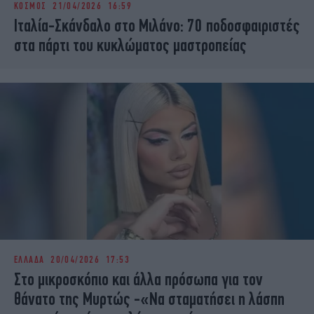
ΚΟΣΜΟΣ
21/04/2026 16:59
iBOOKS
ΖΩΔΙΑ
Ιταλία-Σκάνδαλο στο Μιλάνο: 70 ποδοσφαιριστές
OSCARS
THE OCEAN
στα πάρτι του κυκλώματος μαστροπείας
MEDIA
ELAMEFORA
NEWSLETTER
ΕΛΛΑΔΑ
20/04/2026 17:53
Στο μικροσκόπιο και άλλα πρόσωπα για τον
θάνατο της Μυρτώς -«Να σταματήσει η λάσπη