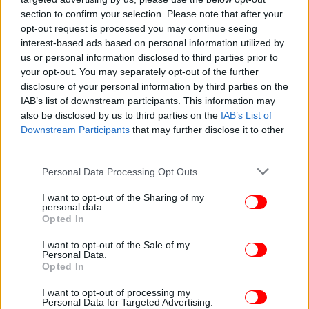
section to confirm your selection. Please note that after your
opt-out request is processed you may continue seeing
ΕΛΛΑΔΑ
17/02/2025 16:56
interest-based ads based on personal information utilized by
Κύκλωμα μαστροπείας: Ο ρόλος της 73χρονης
us or personal information disclosed to third parties prior to
«Μαρίνας» που κινούσε τα νήματα και της κόρης
your opt-out. You may separately opt-out of the further
disclosure of your personal information by third parties on the
της -Πώς δρούσαν
IAB’s list of downstream participants. This information may
also be disclosed by us to third parties on the
IAB’s List of
Downstream Participants
that may further disclose it to other
third parties.
Please note that this website/app uses one or more Google
Personal Data Processing Opt Outs
services and may gather and store information including but
not limited to your visit or usage behaviour. You may click to
I want to opt-out of the Sharing of my
personal data.
grant or deny consent to Google and its third-party tags to
Opted In
use your data for below specified purposes in below Google
consent section.
I want to opt-out of the Sale of my
Personal Data.
Opted In
I want to opt-out of processing my
Personal Data for Targeted Advertising.
ΕΛΛΑΔΑ
17/02/2025 10:23