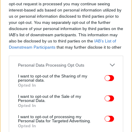
opt-out request is processed you may continue seeing
interest-based ads based on personal information utilized by
ΠΟΛΙΤΙΚΗ
12/02/2020 21:35
us or personal information disclosed to third parties prior to
Βουλή: Πέρασε η τροπολογία για τη ΛΑΡΚΟ και η
your opt-out. You may separately opt-out of the further
disclosure of your personal information by third parties on the
ΠΝΠ για αύξηση κοινωνικού μερίσματος
IAB’s list of downstream participants. This information may
also be disclosed by us to third parties on the
IAB’s List of
Downstream Participants
that may further disclose it to other
third parties.
Please note that this website/app uses one or more Google
Personal Data Processing Opt Outs
services and may gather and store information including but
not limited to your visit or usage behaviour. You may click to
I want to opt-out of the Sharing of my
personal data.
grant or deny consent to Google and its third-party tags to
Opted In
use your data for below specified purposes in below Google
consent section.
I want to opt-out of the Sale of my
Personal Data.
Opted In
I want to opt-out of processing my
Personal Data for Targeted Advertising.
ΠΟΛΙΤΙΚΗ
05/02/2020 19:51
Opted In
Βεσυρόπουλος: Εως τέλος Φλεβάρη το