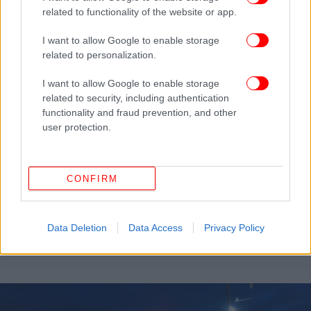
related to functionality of the website or app.
I want to allow Google to enable storage
related to personalization.
I want to allow Google to enable storage
related to security, including authentication
functionality and fraud prevention, and other
user protection.
CONFIRM
ΕΛΛΑΔΑ
09/01/2020 08:30
Κοινωνικό μέρισμα: Ποιοι μπορούν να κάνουν
Data Deletion
Data Access
Privacy Policy
ένσταση -Λήγει η προθεσμία