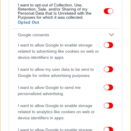
κοινωνικό μέρισμα για τα 17.000 νοικοκυριά με
I want to opt-out of Collection, Use,
Retention, Sale, and/or Sharing of my
λάθη στις αιτήσεις
Personal Data that Is Unrelated with the
Purposes for which it was collected.
Opted Out
Google consents
I want to allow Google to enable storage
related to advertising like cookies on web or
device identifiers in apps.
I want to allow my user data to be sent to
Google for online advertising purposes.
I want to allow Google to send me
personalized advertising.
ΠΟΛΙΤΙΚΗ
09/01/2020 16:08
I want to allow Google to enable storage
Δραγασάκης: Η ΝΔ «πετσόκοψε» τις δημόσιες
related to analytics like cookies on web or
device identifiers in apps.
επενδύσεις και «εξαφάνισε» το κοινωνικό
μέρισμα
I want to allow Google to enable storage