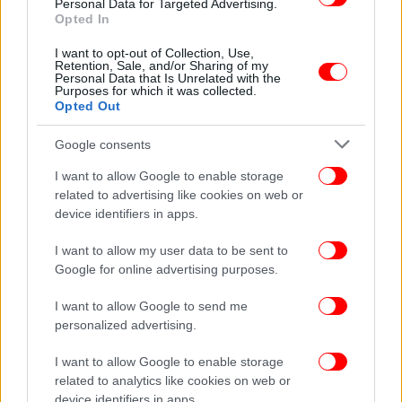
Personal Data for Targeted Advertising.
Opted In
ΠΟΛΙΤΙΚΗ
13/10/2024 13:18
Γκλέτσος: «Αν εκλεγώ πρόεδρος, ο Κασσελάκης
I want to opt-out of Collection, Use,
θα διαγραφεί -Συμφωνώ με την απόφαση της
Retention, Sale, and/or Sharing of my
Personal Data that Is Unrelated with the
ΚΕ»
Purposes for which it was collected.
Opted Out
Google consents
I want to allow Google to enable storage
related to advertising like cookies on web or
device identifiers in apps.
I want to allow my user data to be sent to
Google for online advertising purposes.
I want to allow Google to send me
personalized advertising.
I want to allow Google to enable storage
ΠΟΛΙΤΙΚΗ
11/10/2024 19:48
related to analytics like cookies on web or
Ύστατος ελιγμός Κασσελάκη: Απέσυρε το
device identifiers in apps.