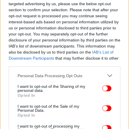
targeted advertising by us, please use the below opt-out
section to confirm your selection. Please note that after your
opt-out request is processed you may continue seeing
interest-based ads based on personal information utilized by
ΠΟΛΙΤΙΚΗ
14/10/2024 07:41
us or personal information disclosed to third parties prior to
Ραντεβού στο συνέδριο δίνει ο Κασσελάκης,
your opt-out. You may separately opt-out of the further
λήξαν θεωρούν το θέμα της υποψηφιότητάς του
disclosure of your personal information by third parties on the
οι 87 -Εκρηκτικό κλίμα
IAB’s list of downstream participants. This information may
also be disclosed by us to third parties on the
IAB’s List of
Downstream Participants
that may further disclose it to other
third parties.
Please note that this website/app uses one or more Google
Personal Data Processing Opt Outs
services and may gather and store information including but
not limited to your visit or usage behaviour. You may click to
I want to opt-out of the Sharing of my
personal data.
grant or deny consent to Google and its third-party tags to
Opted In
use your data for below specified purposes in below Google
consent section.
I want to opt-out of the Sale of my
Personal Data.
Opted In
I want to opt-out of processing my