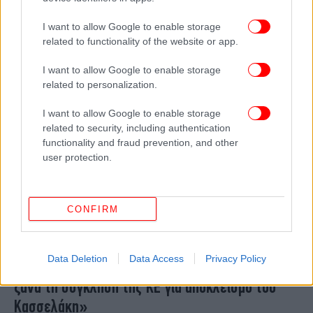
εξώδικο στον ΣΥΡΙΖΑ για να αποφύγει τον
I want to allow Google to enable storage
αποκλεισμό -Συνεδριάζει η ΚΕ το Σάββατο
related to functionality of the website or app.
I want to allow Google to enable storage
related to personalization.
I want to allow Google to enable storage
related to security, including authentication
functionality and fraud prevention, and other
user protection.
CONFIRM
ΠΟΛΙΤΙΚΗ
11/10/2024 16:38
Data Deletion
Data Access
Privacy Policy
Τζάκρη σε μέλη της ΠΓ του ΣΥΡΙΖΑ: Σκεφτείτε
ξανά τη σύγκληση της ΚΕ για αποκλεισμό του
Κασσελάκη»