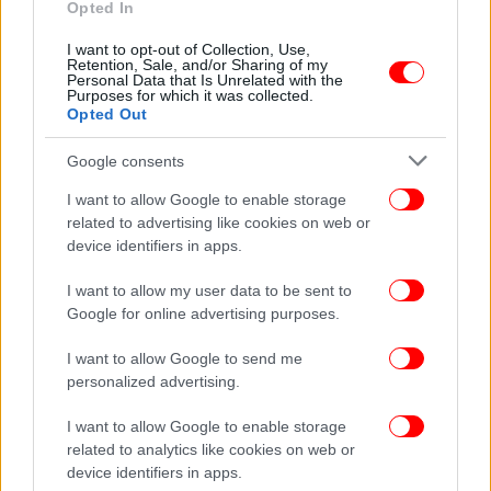
Opted In
Ώρα μηδέν για το ΠΑΣΟΚ: Υποψήφιοι
Ανδρουλάκης, Δούκας, Γερουλάνος και στο
I want to opt-out of Collection, Use,
Retention, Sale, and/or Sharing of my
βάθος Κατρίνης και… Διαμαντοπούλου
Personal Data that Is Unrelated with the
Purposes for which it was collected.
Opted Out
Google consents
I want to allow Google to enable storage
related to advertising like cookies on web or
device identifiers in apps.
I want to allow my user data to be sent to
Google for online advertising purposes.
I want to allow Google to send me
personalized advertising.
ΠΟΛΙΤΙΚΗ
29/06/2024 07:10
I want to allow Google to enable storage
Ανδρουλάκης: «Έχω πάρει τις αποφάσεις μου»
related to analytics like cookies on web or
device identifiers in apps.
-Νέες υποψηφιότητες «σφήνα» και πρόσωπα-