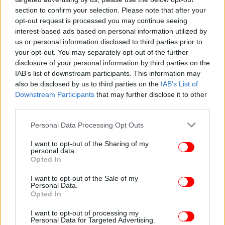
section to confirm your selection. Please note that after your
opt-out request is processed you may continue seeing
ΠΟΛΙΤΙΚΗ
30/06/2024 15:33
interest-based ads based on personal information utilized by
Χάρης Δούκας: Ανακοίνωσε υποψηφιότητα για
us or personal information disclosed to third parties prior to
πρόεδρος του ΠΑΣΟΚ -Δεν αναζητούμε Μεσσία,
your opt-out. You may separately opt-out of the further
disclosure of your personal information by third parties on the
αλλά ηγεσία που θα κερδίσει
IAB’s list of downstream participants. This information may
also be disclosed by us to third parties on the
IAB’s List of
Downstream Participants
that may further disclose it to other
third parties.
Please note that this website/app uses one or more Google
Personal Data Processing Opt Outs
services and may gather and store information including but
not limited to your visit or usage behaviour. You may click to
I want to opt-out of the Sharing of my
personal data.
grant or deny consent to Google and its third-party tags to
Opted In
use your data for below specified purposes in below Google
consent section.
I want to opt-out of the Sale of my
Personal Data.
Opted In
I want to opt-out of processing my
Personal Data for Targeted Advertising.
ΠΟΛΙΤΙΚΗ
30/06/2024 07:22