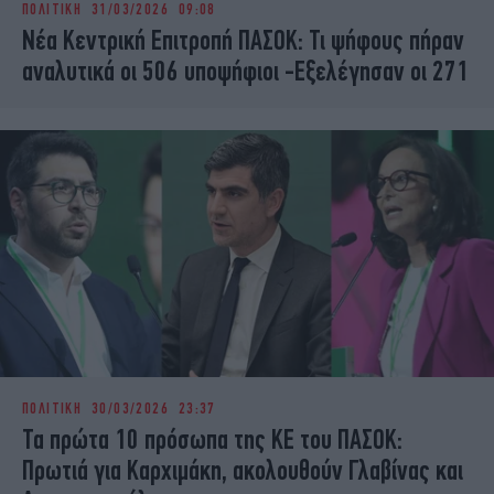
ΠΟΛΙΤΙΚΗ
31/03/2026 09:08
iBOOKS
ΖΩΔΙΑ
Νέα Κεντρική Επιτροπή ΠΑΣΟΚ: Τι ψήφους πήραν
OSCARS
THE OCEAN
αναλυτικά οι 506 υποψήφιοι -Εξελέγησαν οι 271
MEDIA
ELAMEFORA
NEWSLETTER
ΠΟΛΙΤΙΚΗ
30/03/2026 23:37
Τα πρώτα 10 πρόσωπα της ΚΕ του ΠΑΣΟΚ:
Πρωτιά για Καρχιμάκη, ακολουθούν Γλαβίνας και