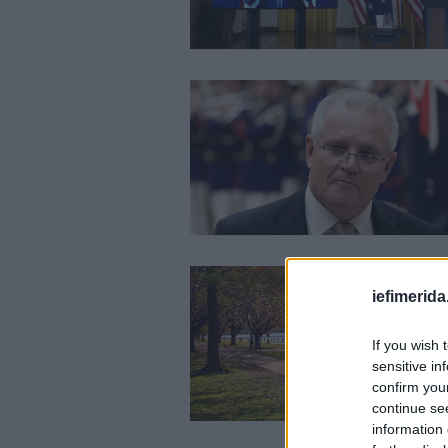
iefimerida
If you wish 
sensitive in
confirm you
continue se
information 