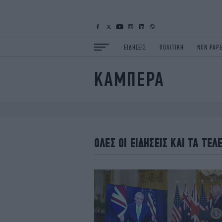
ΕΙΔΗΣΕΙΣ
ΠΟΛΙΤΙΚΗ
NON PAP
ΚΑΜΠΕΡΑ
ΕΙΔΗΣΕΙΣ
Π
ΟΙΚΟΝΟΜΙΑ
Κ
ΖΩΗ
Σ
ΠΟΛΗ
S
ΤΕΧΝΟΛΟΓΙΑ
Υ
OΛΕΣ ΟΙ ΕΙΔΗΣΕΙΣ ΚΑΙ ΤΑ ΤΕ
EURO
G
iOPINIONS
i
OSCARS
T
NEWSLETTER