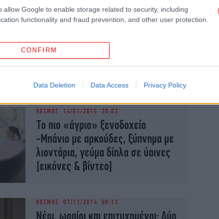
o allow Google to enable storage related to security, including
cation functionality and fraud prevention, and other user protection.
ΚΟΣΜΟΣ
28/11/2015 14:08
Αυστραλός έσπασε το παγκόσμιο
ρεκόρ: Στόλισε χριστουγεννιάτικο
CONFIRM
δέντρο με 518.838 λαμπάκια
[εικόνες & βίντεο]
Data Deletion
Data Access
Privacy Policy
ΚΟΣΜΟΣ
14/01/2015 20:03
Το πιο «άγριο» ξενοδοχείο
-Μπάνιο με αρκούδες, ξύπνημα με
λιοντάρια, γεύμα δίπλα σε ύαινες
[εικόνες & βίντεο]
ΚΟΣΜΟΣ
07/11/2014 08:13
Νέοι, ωραίοι και επιτυχημένοι: Δύο