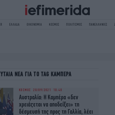
ER
ΕΛΛΑΔΑ
ΟΙΚΟΝΟΜΙΑ
ΚΟΣΜΟΣ
ΠΟΛΙΤΙΣΜΟΣ
ΠΑΝΕΛΛΗΝΙΕΣ
ΟΛΙΤΙΚΗ
NON PAPER
ΟΣΜΟΣ
ΠΟΛΙΤΙΣΜΟΣ
ΠΟΡ
ΓΥΝΑΙΚΑ
TORIES
ΕΚΛΟΓΕΣ
ΓΕΙΑ
DESIGN
ΛΕΥΤΑΙΑ ΝΕΑ ΓΙΑ ΤΟ TAG ΚΑΜΠΕΡΑ
REEN
PODCAST
GASTRONOMIE
iBOOKS
ΚΟΣΜΟΣ
20/09/2021 10:40
HE OCEAN
MEDIA
Αυστραλία: Η Καμπέρα «δεν
χρειάζεται να αποδείξει» τη
δέσμευσή της προς τη Γαλλία, λέει