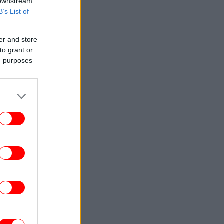
 downstream
B’s List of
er and store
to grant or
ed purposes