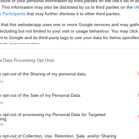
losure of your personal information by third parties on the IAB’s list of
. This information may also be disclosed by us to third parties on the
IA
ΚΟΣΜΟΣ
27/04/2021 10:12
Participants
that may further disclose it to other third parties.
Αυστραλία -κορωνοϊός:
 that this website/app uses one or more Google services and may gath
Αναστέλλονται όλες οι απευθείας
including but not limited to your visit or usage behaviour. You may click 
επιβατικές πτήσεις από την Ινδία
 to Google and its third-party tags to use your data for below specifi
ogle consent section.
l Data Processing Opt Outs
ΚΟΣΜΟΣ
08/12/2019 12:05
o opt-out of the Sharing of my personal data.
Μαίνονται οι πυρκαγιές στην
In
Αυστραλία: Τοξικό νέφος έχει
σκεπάσει την Καμπέρα
o opt-out of the Sale of my Personal Data.
In
to opt-out of processing my Personal Data for Targeted
ΚΟΣΜΟΣ
26/09/2019 05:12
ing.
In
Αυστραλία: Η Καμπέρα έγινε η
πρώτη πόλη στη χώρα που
o opt-out of Collection, Use, Retention, Sale, and/or Sharing