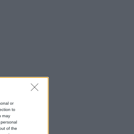
sonal or
ection to
ou may
 personal
out of the