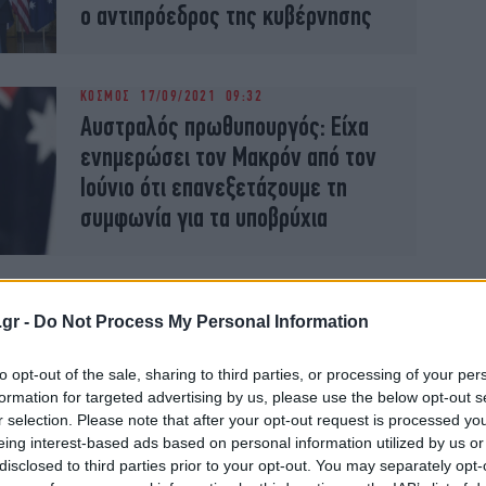
ο αντιπρόεδρος της κυβέρνησης
ΚΟΣΜΟΣ
17/09/2021 09:32
Αυστραλός πρωθυπουργός: Είχα
ενημερώσει τον Μακρόν από τον
Ιούνιο ότι επανεξετάζουμε τη
συμφωνία για τα υποβρύχια
.gr -
Do Not Process My Personal Information
ΚΟΣΜΟΣ
31/08/2021 10:01
to opt-out of the sale, sharing to third parties, or processing of your per
Αυστραλία: Παρατείνεται το
formation for targeted advertising by us, please use the below opt-out s
lockdown στην Καμπέρα
r selection. Please note that after your opt-out request is processed y
eing interest-based ads based on personal information utilized by us or
disclosed to third parties prior to your opt-out. You may separately opt-