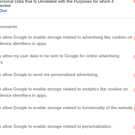
ersonal Data that Is Unrelated with the Purposes for which it
νομιμοποίησε την καλλιέργεια
lected.
Out
κάνναβης
consents
o allow Google to enable storage related to advertising like cookies on
evice identifiers in apps.
ΣΠΟΡ
25/06/2018 19:21
Εισβολή καγκουρό σε
o allow my user data to be sent to Google for online advertising
ποδοσφαιρικό αγώνα -Εκανε τον
s.
τερματοφύλακα
to allow Google to send me personalized advertising.
o allow Google to enable storage related to analytics like cookies on
evice identifiers in apps.
o allow Google to enable storage related to functionality of the website
ΚΟΣΜΟΣ
21/12/2016 17:52
Εκρηξη βαν στην Καμπέρα -Σε
γραφείο χριστιανικού λόμπι
o allow Google to enable storage related to personalization.