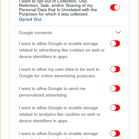
I want to opt-out of Collection, Use,
χειρουργός μεταμοσχεύσεων ήπατος στην
Retention, Sale, and/or Sharing of my
Personal Data that Is Unrelated with the
Ελλάδα
Purposes for which it was collected.
Opted Out
Google consents
I want to allow Google to enable storage
related to advertising like cookies on web or
device identifiers in apps.
I want to allow my user data to be sent to
Google for online advertising purposes.
I want to allow Google to send me
personalized advertising.
I want to allow Google to enable storage
ΥΓΕΙΑ
09/10/2025 10:50
related to analytics like cookies on web or
Η πρώτη στον κόσμο μεταμόσχευση ήπατος από
device identifiers in apps.
χοίρο σε άνθρωπο -Ο ασθενής επέζησε 5 μήνες
I want to allow Google to enable storage