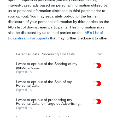
interest-based ads based on personal information utilized by
ΚΟΣΜΟΣ
30/12/2025 21:13
us or personal information disclosed to third parties prior to
Άνδρας προσπάθησε να πάρει διαζύγιο αφού η
your opt-out. You may separately opt-out of the further
σύζυγός του αρνήθηκε να του δωρίσει μέρος
disclosure of your personal information by third parties on the
του ήπατός της, αλλά έχασε το δικαστήριο
IAB’s list of downstream participants. This information may
also be disclosed by us to third parties on the
IAB’s List of
Downstream Participants
that may further disclose it to other
third parties.
Please note that this website/app uses one or more Google
Personal Data Processing Opt Outs
services and may gather and store information including but
not limited to your visit or usage behaviour. You may click to
I want to opt-out of the Sharing of my
personal data.
grant or deny consent to Google and its third-party tags to
Opted In
use your data for below specified purposes in below Google
consent section.
I want to opt-out of the Sale of my
Personal Data.
Opted In
I want to opt-out of processing my
Personal Data for Targeted Advertising.
Opted In
ΕΛΛΑΔΑ
31/10/2025 11:26
Κωνσταντίνα Ελένη Καρακάση: Η πρώτη γυναίκα