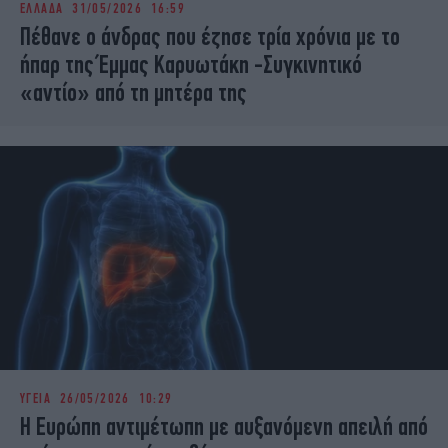
ΕΛΛΑΔΑ
31/05/2026 16:59
iBOOKS
ΖΩΔΙΑ
Πέθανε ο άνδρας που έζησε τρία χρόνια με το
OSCARS
THE OCEAN
ήπαρ της Έμμας Καρυωτάκη -Συγκινητικό
MEDIA
ELAMEFORA
«αντίο» από τη μητέρα της
NEWSLETTER
ΥΓΕΙΑ
26/05/2026 10:29
Η Ευρώπη αντιμέτωπη με αυξανόμενη απειλή από