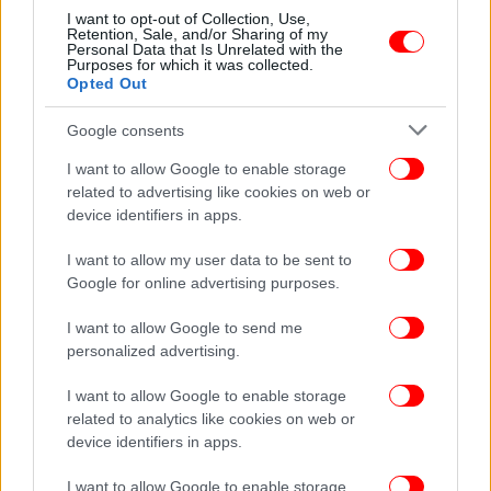
I want to opt-out of Collection, Use,
ΚΟΣΜΟΣ
12/05/2026 01:23
Retention, Sale, and/or Sharing of my
Αποκάλυψη WSJ: Τα ΗΑΕ έχουν πραγματοποιήσει
Personal Data that Is Unrelated with the
Purposes for which it was collected.
μυστικές επιθέσεις εναντίον του Ιράν
Opted Out
Google consents
I want to allow Google to enable storage
related to advertising like cookies on web or
device identifiers in apps.
I want to allow my user data to be sent to
Google for online advertising purposes.
I want to allow Google to send me
personalized advertising.
I want to allow Google to enable storage
related to analytics like cookies on web or
ΚΟΣΜΟΣ
28/04/2026 16:07
device identifiers in apps.
Τα Ηνωμένα Αραβικά Εμιράτα αποχωρούν από
τον ΟΠΕΚ -Νίκη για τον Τραμπ
I want to allow Google to enable storage