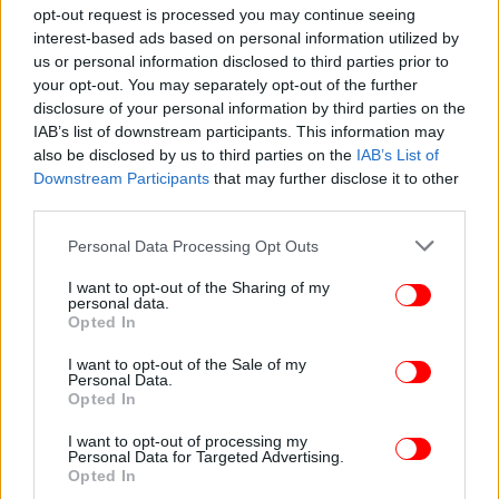
opt-out request is processed you may continue seeing
interest-based ads based on personal information utilized by
us or personal information disclosed to third parties prior to
your opt-out. You may separately opt-out of the further
ΚΟΣΜΟΣ
13/05/2026 22:00
disclosure of your personal information by third parties on the
Μυστική επίσκεψη Νετανιάχου στα Εμιράτα εν
IAB’s list of downstream participants. This information may
μέσω πολέμου με το Ιράν -Δεν επιβεβαίωσαν τα
also be disclosed by us to third parties on the
IAB’s List of
Η.Α.Ε
Downstream Participants
that may further disclose it to other
third parties.
Please note that this website/app uses one or more Google
Personal Data Processing Opt Outs
services and may gather and store information including but
not limited to your visit or usage behaviour. You may click to
I want to opt-out of the Sharing of my
personal data.
grant or deny consent to Google and its third-party tags to
Opted In
use your data for below specified purposes in below Google
consent section.
I want to opt-out of the Sale of my
Personal Data.
Opted In
I want to opt-out of processing my
Personal Data for Targeted Advertising.
Opted In