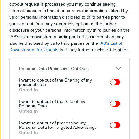
opt-out request is processed you may continue seeing
interest-based ads based on personal information utilized by
ΚΟΣΜΟΣ
23/05/2023 18:18
us or personal information disclosed to third parties prior to
«Όχι» στο αίτημα του Χάρι να έχει αστυνομική
your opt-out. You may separately opt-out of the further
disclosure of your personal information by third parties on the
προστασία στη Βρετανία -«Δεν μπορεί να
IAB’s list of downstream participants. This information may
αγοράζει ασφάλεια»
also be disclosed by us to third parties on the
IAB’s List of
Downstream Participants
that may further disclose it to other
third parties.
Please note that this website/app uses one or more Google
Personal Data Processing Opt Outs
services and may gather and store information including but
not limited to your visit or usage behaviour. You may click to
I want to opt-out of the Sharing of my
personal data.
grant or deny consent to Google and its third-party tags to
Opted In
use your data for below specified purposes in below Google
consent section.
I want to opt-out of the Sale of my
Personal Data.
Opted In
I want to opt-out of processing my
Personal Data for Targeted Advertising.
Opted In
ΖΩΗ
08/04/2023 11:25