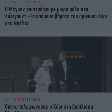
ΖΩΗ
15/05/2026 23:10
iBOOKS
ΖΩΔΙΑ
Η Μέγκαν επιστρέφει με μικρό ρόλο στο
OSCARS
THE OCEAN
Χόλιγουντ -Τα επόμενα βήματα του πρίγκιπα Χάρι
MEDIA
ELAMEFORA
στο Netflix
NEWSLETTER
ΖΩΗ
01/04/2026 20:26
Όποτε τηλεφωνούσε ο Χάρι στη βασίλισσα