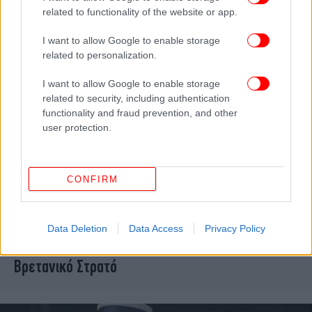
related to functionality of the website or app.
I want to allow Google to enable storage
related to personalization.
I want to allow Google to enable storage
related to security, including authentication
functionality and fraud prevention, and other
user protection.
CONFIRM
ΚΟΣΜΟΣ
06/01/2023 22:55
Οι Ταλιμπάν απειλούν τον Χάρι: «Αν τολμά, ας
Data Deletion
Data Access
Privacy Policy
έρθει ξανά στο Αφγανιστάν» -Οργή και στον
Βρετανικό Στρατό