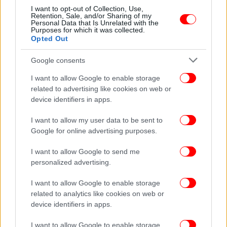
Κάρολος σε Χάρι: «Δεν είμαι τράπεζα» -
I want to opt-out of Collection, Use,
Retention, Sale, and/or Sharing of my
Αρνήθηκε να βάλει τη Μέγκαν στο μισθολόγιο
Personal Data that Is Unrelated with the
Purposes for which it was collected.
της βασιλικής οικογένειας
Opted Out
Google consents
I want to allow Google to enable storage
related to advertising like cookies on web or
device identifiers in apps.
I want to allow my user data to be sent to
Google for online advertising purposes.
I want to allow Google to send me
personalized advertising.
I want to allow Google to enable storage
related to analytics like cookies on web or
ΚΟΣΜΟΣ
05/03/2023 08:01
device identifiers in apps.
Νέες αποκαλύψεις από τον πρίγκιπα Χάρι: Πάντα
ένιωθα διαφορετικός από την οικογένειά μου
I want to allow Google to enable storage