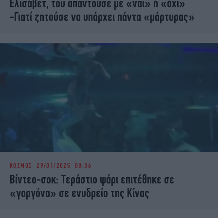
Ελισάβετ, του απαντούσε με «ναι» ή «όχι»
-Γιατί ζητούσε να υπάρχει πάντα «μάρτυρας»
ΚΟΣΜΟΣ
29/01/2025 08:36
Βίντεο-σοκ: Τεράστιο ψάρι επιτέθηκε σε
«γοργόνα» σε ενυδρείο της Κίνας